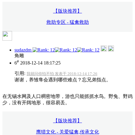
【版块推荐】
救助专区 - 猛禽救助
sudazdm
角雕
#
6
2018-12-14 18:17:25
引用:
我就问你怕不怕 发表于 2018-12-14 17:26
谢谢，养雏隼会遇到哪些难点？忘兄弟指点。
在无锡水网及人口稠密地带，游也只能抓抓水鸟。野兔、野鸡
少，没有开阔地形，很容易丢。
【版块推荐】
鹰猎文化 - 关爱猛禽,传承文化