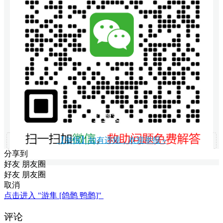
打赏支持
【举报】如有违规，欢迎举报 »
分享到
好友
朋友圈
好友
朋友圈
取消
点击进入 "游隼 [鸽鹘 鸭鹘]"
评论