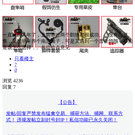
一直玩鹰几年了，之前养过两个鹞雏都很成功。，没有玩过
隼，又想明年养个南游雏子，可是又遇到一个普亚鸽鶻，不知
道该怎么选择，。各位给点意见
只看楼主
7
0
浏览 4236
回复 7
【公告】
发帖/回复严禁发布猛禽交易、捕获方法、捕网、联系方
式！ 违规发帖立刻封号封IP！私信功能已永久关闭！