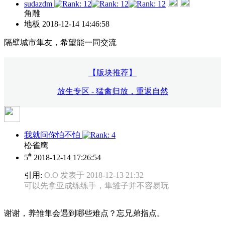
sudazdm
角雕
地板
2018-12-14 14:46:58
隔壁城市隼友，希望能一同交流
【版块推荐】
放生专区 - 猛禽归放，重返自然
我就问你怕不怕
松雀鹰
#
5
2018-12-14 17:26:54
引用:
O.O 发表于 2018-12-13 21:32
可以先拿亚成练练手，隼雏子并不容易玩
谢谢，养雏隼会遇到哪些难点？忘兄弟指点。