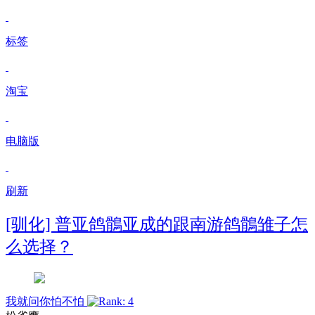
标签
淘宝
电脑版
刷新
[驯化] 普亚鸽鶻亚成的跟南游鸽鶻雏子怎
么选择？
我就问你怕不怕