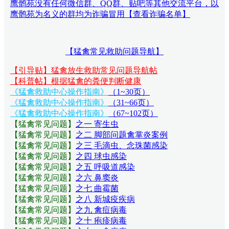
鹰鹘苑没有任何微信群、QQ群、贴吧等其他交流平台，以
鹰鹘苑为名义的群均为诈骗冒用【查看诈骗名单】
【猛禽常见救助问题导航】
【引导贴】猛禽放生救助常见问题导航帖
【科普帖】根据猛禽的粪便判断健康
《猛禽救助中心操作指南》
（1~30页）
《猛禽救助中心操作指南》
（31~66页）
《猛禽救助中心操作指南》
（67~102页）
【猛禽常见问题
】
之一 寄生虫
【猛禽常见问题
】
之二 脚部问题禽掌炎案例
【猛禽常见问题
】
之三 毛滴虫、念珠菌感染
【猛禽常见问题
】
之四 球虫感染
【猛禽常见问题
】
之五 呼吸道感染
【猛禽常见问题
】
之六 鼻窦炎
【猛禽常见问题
】
之七 曲霉菌
【猛禽常见问题
】
之八 新城疫疾病
【猛禽常见问题
】
之九 禽痘病毒
【猛禽常见问题
】
之十 疱疹病毒