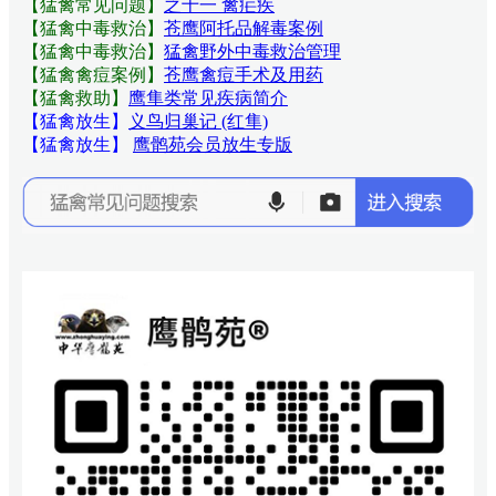
【猛禽常见问题
】
之十一 禽疟疾
【猛禽中毒救治】
苍鹰阿托品解毒案例
【猛禽中毒救治】
猛禽野外中毒救治管理
【猛禽禽痘案例】
苍鹰禽痘手术及用药
【猛禽救助】
鹰隼类常见疾病简介
【猛禽放生】
义鸟归巢记 (红隼)
【猛禽放生】
鹰鹘苑会员放生专版