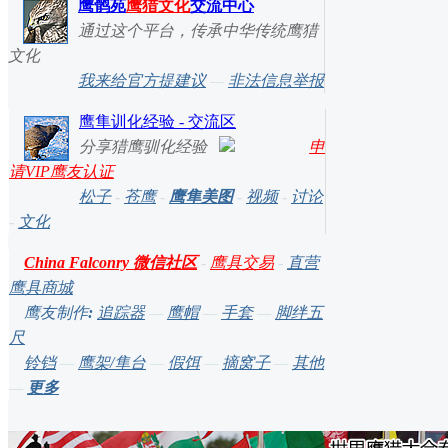
鹰鹘苑
鹰猎文化
交流中心
通过这个平台，传承中华传统鹰猎
文化
我来给官方提建议
—
非法信息举报
鹰隼训化经验 - 交流区
分享猎鹰驯化经验
申
请VIP鹰友认证
松子
-
苍鹰
-
鹰隼美图
-
视频
-
讨论
-
文化
China Falconry 微信社区
-
鹰具交易
-
直营
鹰具商城
鹰友制作
:
追踪器
—
鹰帽
—
手套
—
脚绊五
尺
铃铛
—
鹰架/隼台
—
假饵
—
摘窝子
—
其他
—
更多