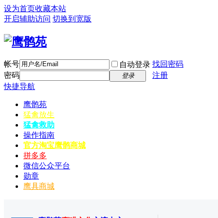
设为首页
收藏本站
开启辅助访问
切换到宽版
帐号
找回密码
自动登录
密码
注册
登录
快捷导航
鹰鹘苑
猛禽放生
猛禽救助
操作指南
官方淘宝
鹰鹘商城
拼多多
微信公众平台
勋章
鹰具商城