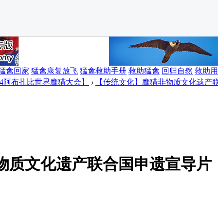
猛禽回家
猛禽康复放飞
猛禽救助手册
救助猛禽
回归自然
救助用
014阿布扎比世界鹰猎大会】
›
【传统文化】鹰猎非物质文化遗产
物质文化遗产联合国申遗宣导片