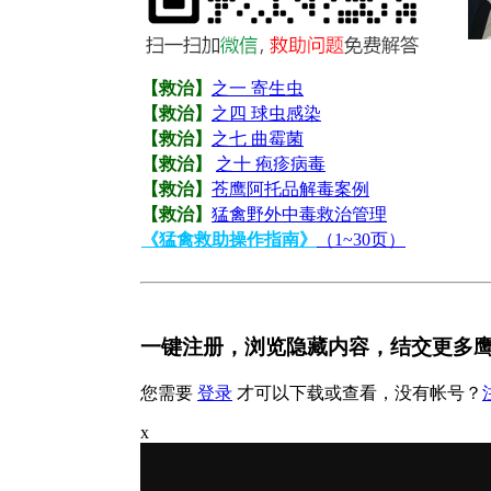
【救治】
之一 寄生虫
【救治】
之四 球虫感染
【救治】
之七 曲霉菌
【救治】
之十 疱疹病毒
【救治】
苍鹰阿托品解毒案例
【救治】
猛禽野外中毒救治管理
《猛禽救助操作指南》
（1~30页）
一键注册，浏览隐藏内容，结交更多
您需要
登录
才可以下载或查看，没有帐号？
x