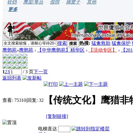
铃铛
—
鹰架/隼台
—
假饵
—
摘窝子
—
其他
—
更多
搜索
热搜:
猛禽救助
猛禽保护
搜索
鹰鹘苑
»
鹰鹘苑
›
【中华鹰鹘苑】精华区
›
【活动专区】
›
【2
1
2
3
/ 3 页
下一页
返回列表
【传统文化】鹰猎非
查看:
75310
|
回复:
32
[复制链接]
电梯直达