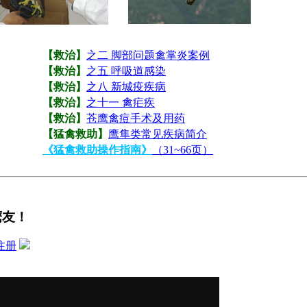
【救治】
之二 脚部问题禽掌炎案例
【救治】
之五 呼吸道感染
【救治】
之八 新城疫疾病
【救治】
之十一 禽疟疾
【救治】
苍鹰禽痘手术及用药
【猛禽救助】
鹰隼类常见疾病简介
《猛禽救助操作指南》
（31~66页）
鹰友！
注册