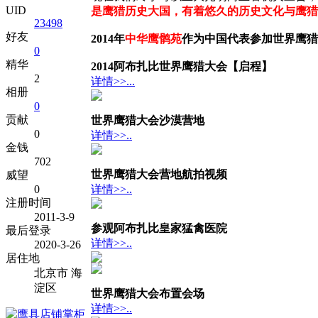
UID
是鹰猎历史大国，有着悠久的历史文化与鹰猎
23498
———— back to the
好友
2014年
中华鹰鹘苑
作为中国代表参加世界鹰猎
0
精华
2014阿布扎比世界鹰猎大会【启程】
2
详情>>...
相册
0
贡献
世界鹰猎大会沙漠营地
0
详情>>..
金钱
702
世界鹰猎大会
营地航拍视频
威望
0
详情>>..
注册时间
2011-3-9
参观阿布扎比皇家猛禽医院
最后登录
详情>>..
2020-3-26
居住地
北京市 海
淀区
世界鹰猎大会布置会场
详情>>..