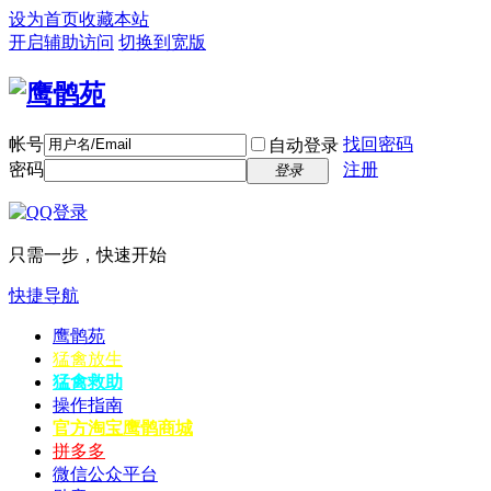
设为首页
收藏本站
开启辅助访问
切换到宽版
帐号
找回密码
自动登录
密码
注册
登录
只需一步，快速开始
快捷导航
鹰鹘苑
猛禽放生
猛禽救助
操作指南
官方淘宝
鹰鹘商城
拼多多
微信公众平台