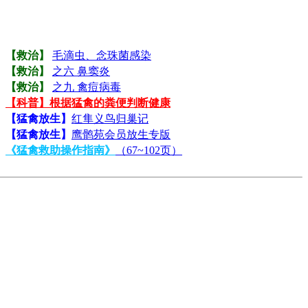
【救治】
毛滴虫、念珠菌感染
【救治】
之六 鼻窦炎
【救治】
之九 禽痘病毒
【科普】根据猛禽的粪便判断健康
【猛禽放生】
红隼义鸟归巢记
【猛禽放生】
鹰鹘苑会员放生专版
《猛禽救助操作指南》
（67~102页）