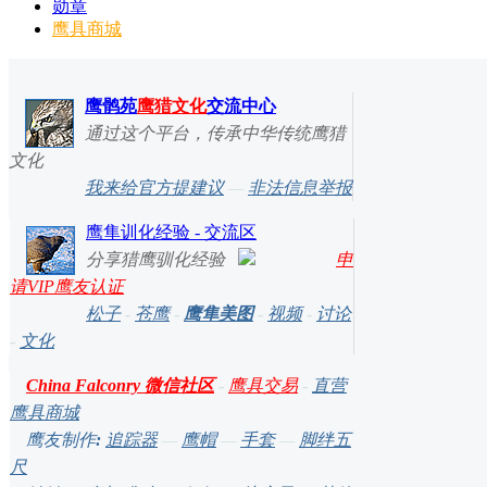
勋章
鹰具商城
鹰鹘苑
鹰猎文化
交流中心
通过这个平台，传承中华传统鹰猎
文化
我来给官方提建议
—
非法信息举报
鹰隼训化经验 - 交流区
分享猎鹰驯化经验
申
请VIP鹰友认证
松子
-
苍鹰
-
鹰隼美图
-
视频
-
讨论
-
文化
China Falconry 微信社区
-
鹰具交易
-
直营
鹰具商城
鹰友制作
:
追踪器
—
鹰帽
—
手套
—
脚绊五
尺