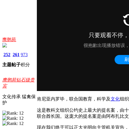
鹰鹘苑
252
261
973
主题
帖子
积分
鹰鹘苑钻石级贵
宾
文化传承 猛禽保
肯尼亚内罗毕，联合国教育，科学及
文化
组织
护
这是教科文组织公约史上最大的提名案，由十
联合酋长国。这庞大的提名案是由阿布扎比文
现在我们终于可以正大光明向主管机关宣告，