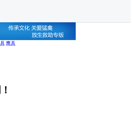
具
鹰具
例！