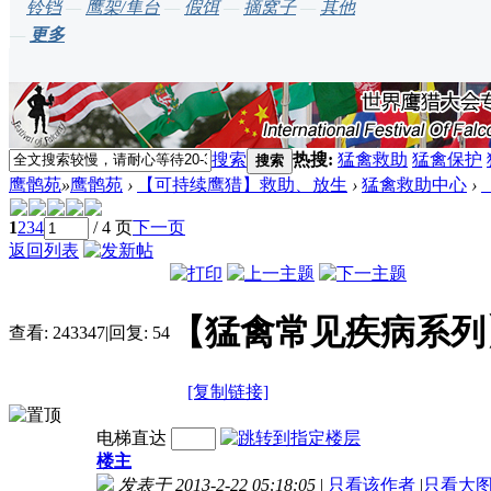
铃铛
—
鹰架/隼台
—
假饵
—
摘窝子
—
其他
—
更多
搜索
热搜:
猛禽救助
猛禽保护
搜索
鹰鹘苑
»
鹰鹘苑
›
【可持续鹰猎】救助、放生
›
猛禽救助中心
›
1
2
3
4
/ 4 页
下一页
返回列表
【猛禽常见疾病系列
查看:
243347
|
回复:
54
[复制链接]
电梯直达
楼主
发表于 2013-2-22 05:18:05
|
只看该作者
|
只看大