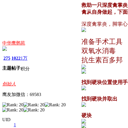
救助一只深度禽掌炎
禽从自身做起，下面
深度禽掌炎，脚掌心
准备手术工具
中华鹰鹘苑
双氧水消毒
275
1022
1万
抗生素百多邦
主题
帖子
积分
找到硬块位置使用手
创始人
鹰友加微信：69583
找到硬块并取出
硬块
UID
1