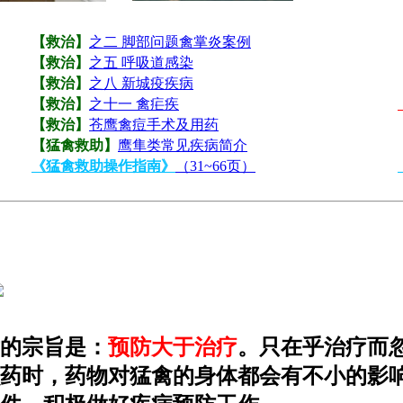
【救治】
之二 脚部问题禽掌炎案例
【救治】
之五 呼吸道感染
【救治】
之八 新城疫疾病
【救治】
之十一 禽疟疾
【救治】
苍鹰禽痘手术及用药
【猛禽救助】
鹰隼类常见疾病简介
《猛禽救助操作指南》
（31~66页）
！
的宗旨是：
预防大于治疗
。只在乎治疗而
虫药时，药物对猛禽的身体都会有不小的影