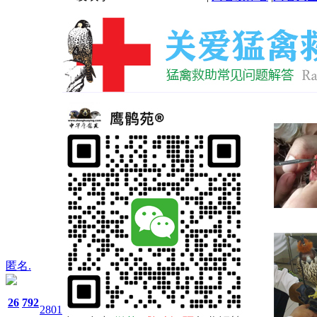
匿名.
26
792
2801