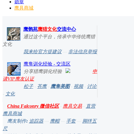
勋章
鹰具商城
鹰鹘苑
鹰猎文化
交流中心
通过这个平台，传承中华传统鹰猎
文化
我来给官方提建议
—
非法信息举报
鹰隼训化经验 - 交流区
分享猎鹰驯化经验
申
请VIP鹰友认证
松子
-
苍鹰
-
鹰隼美图
-
视频
-
讨论
-
文化
China Falconry 微信社区
-
鹰具交易
-
直营
鹰具商城
鹰友制作
:
追踪器
—
鹰帽
—
手套
—
脚绊五
尺