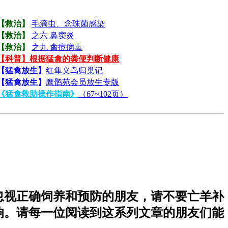
【救治】
毛滴虫、念珠菌感染
【救治】
之六 鼻窦炎
【救治】
之九 禽痘病毒
【科普】根据猛禽的粪便判断健康
【猛禽放生】
红隼义鸟归巢记
【猛禽放生】
鹰鹘苑会员放生专版
《猛禽救助操作指南》
（67~102页）
忽视正确饲养和预防的朋友，请不要亡羊补
响。请每一位阅读到这系列文章的朋友们能