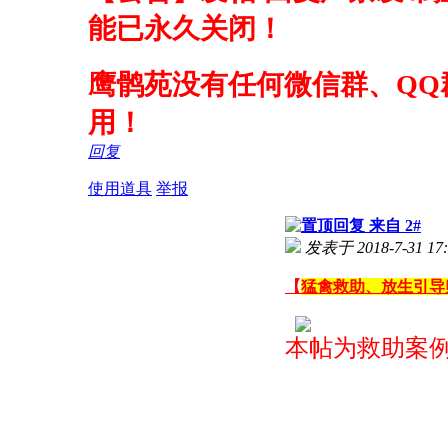
能已永久关闭！
鹰鹘苑没有任何微信群、QQ
用！
回复
使用道具
举报
来自 2#
发表于 2018-7-31 17:
【
猛禽救助、放生引导
本帖为救助案