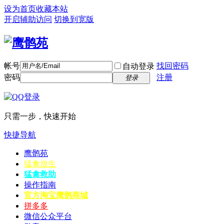
设为首页
收藏本站
开启辅助访问
切换到宽版
帐号
找回密码
自动登录
密码
注册
登录
只需一步，快速开始
快捷导航
鹰鹘苑
猛禽放生
猛禽救助
操作指南
官方淘宝
鹰鹘商城
拼多多
微信公众平台