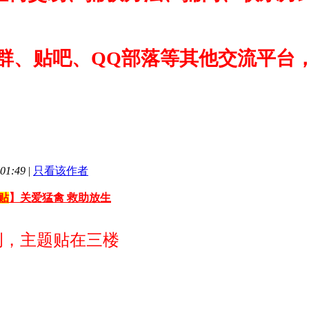
群、贴吧、QQ部落等其他交流平台
01:49
|
只看该作者
贴
】关爱猛禽 救助放生
例，主题贴在三楼