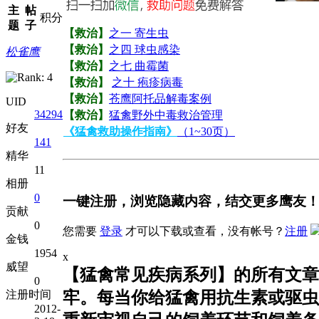
主
帖
积分
题
子
【救治】
之一 寄生虫
【救治】
之四 球虫感染
松雀鹰
【救治】
之七 曲霉菌
【救治】
之十 疱疹病毒
【救治】
苍鹰阿托品解毒案例
UID
34294
【救治】
猛禽野外中毒救治管理
好友
《猛禽救助操作指南》
（1~30页）
141
精华
11
相册
0
一键注册，浏览隐藏内容，结交更多鹰友
贡献
0
您需要
登录
才可以下载或查看，没有帐号？
注册
金钱
1954
x
威望
【猛禽常见疾病系列】的所有文章
0
注册时间
牢。每当你给猛禽用抗生素或驱
2012-