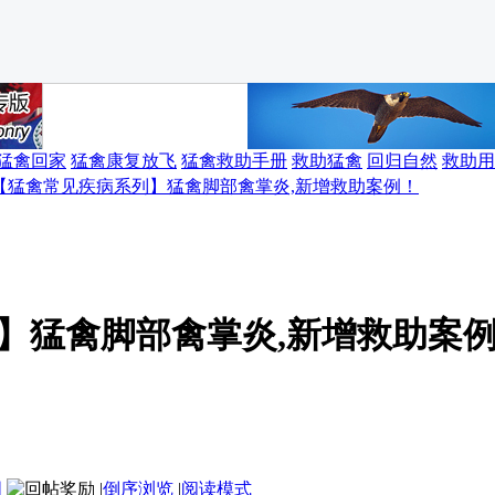
猛禽回家
猛禽康复放飞
猛禽救助手册
救助猛禽
回归自然
救助用
【猛禽常见疾病系列】猛禽脚部禽掌炎,新增救助案例！
】猛禽脚部禽掌炎,新增救助案
图
|
倒序浏览
|
阅读模式