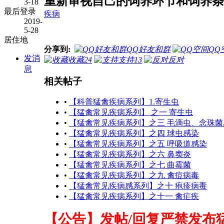
重新审视自己的饲养环节和饲养条
3-18
最后登录
疾病
2019-
5-28
居住地
分享到:
QQ好友和群
QQ
发消
收藏
24
支持
13
反对
息
相关帖子
•
【科普猛禽疾病系列】1.寄生虫
•
【猛禽常见疾病系列】 之一 寄生虫
•
【猛禽常见疾病系列】之三 毛滴虫、念珠
•
【猛禽常见疾病系列】之四 球虫感染
•
【猛禽常见疾病系列】之五 呼吸道感染
•
【猛禽常见疾病系列】之六 鼻窦炎
•
【猛禽常见疾病系列】之七 曲霉菌
•
【猛禽常见疾病系列】之九 禽痘病毒
•
【猛禽常见疾病感系列】之十 疱疹病毒
•
【猛禽常见疾病系列】之十一 禽疟疾
【公告】发帖/回复严禁发布