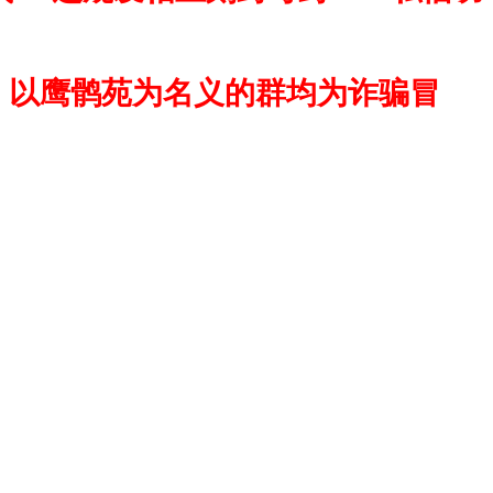
，以鹰鹘苑为名义的群均为诈骗冒