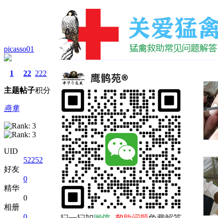
picasso01
1
22
222
主题
帖子
积分
燕隼
UID
52252
好友
0
精华
0
相册
0