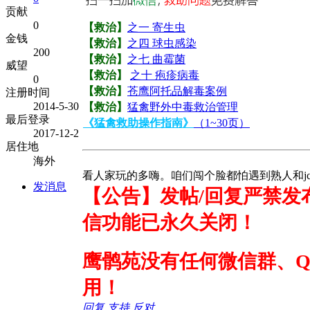
贡献
0
【救治】
之一 寄生虫
金钱
【救治】
之四 球虫感染
200
【救治】
之七 曲霉菌
威望
【救治】
之十 疱疹病毒
0
【救治】
苍鹰阿托品解毒案例
注册时间
2014-5-30
【救治】
猛禽野外中毒救治管理
最后登录
《猛禽救助操作指南》
（1~30页）
2017-12-2
居住地
海外
看人家玩的多嗨。咱们闯个脸都怕遇到熟人和jc
发消息
【公告】发帖/回复严禁发
信功能已永久关闭！
鹰鹘苑没有任何微信群、
用！
回复
支持
反对