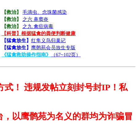
【救治】
毛滴虫、念珠菌感染
【救治】
之六 鼻窦炎
【救治】
之九 禽痘病毒
【科普】根据猛禽的粪便判断健康
【猛禽放生】
红隼义鸟归巢记
【猛禽放生】
鹰鹘苑会员放生专版
《猛禽救助操作指南》
（67~102页）
式！ 违规发帖立刻封号封IP！私
台，以鹰鹘苑为名义的群均为诈骗冒