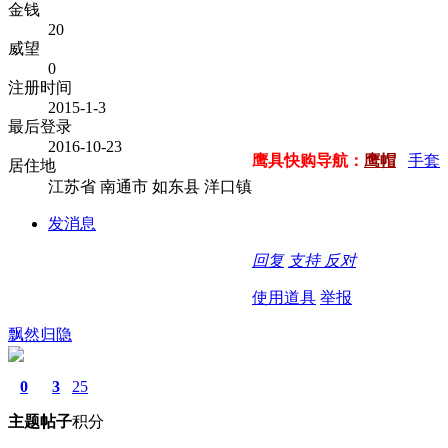
金钱
20
威望
0
注册时间
2015-1-3
最后登录
2016-10-23
鹰具快购导航：
鹰帽
手套
居住地
江苏省 南通市 如东县 洋口镇
发消息
回复
支持
反对
使用道具
举报
飘然归隐
0
3
25
主题
帖子
积分