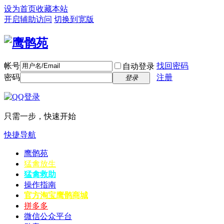
设为首页
收藏本站
开启辅助访问
切换到宽版
帐号
找回密码
自动登录
密码
注册
登录
只需一步，快速开始
快捷导航
鹰鹘苑
猛禽放生
猛禽救助
操作指南
官方淘宝
鹰鹘商城
拼多多
微信公众平台