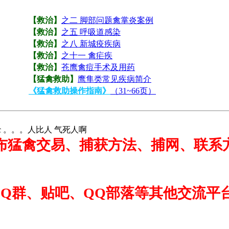
【救治】
之二 脚部问题禽掌炎案例
【救治】
之五 呼吸道感染
【救治】
之八 新城疫疾病
【救治】
之十一 禽疟疾
【救治】
苍鹰禽痘手术及用药
【猛禽救助】
鹰隼类常见疾病简介
《猛禽救助操作指南》
（31~66页）
 。。。人比人 气死人啊
布猛禽交易、捕获方法、捕网、联系方
QQ群、贴吧、QQ部落等其他交流平