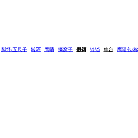
脚绊/五尺子
转环
鹰哨
摘窝子
假饵
铃铛
隼台
鹰猎包/称