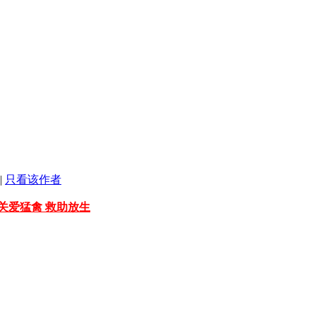
|
只看该作者
关爱猛禽 救助放生