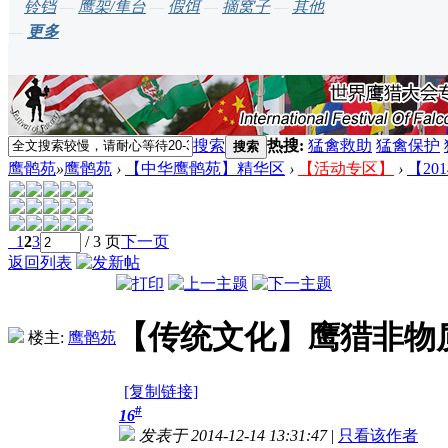
铃铛
—
鹰架/隼台
—
假饵
—
摘窝子
—
其他
—
更多
搜索
热搜:
猛禽救助
猛禽保护
搜索
鹰鹘苑
»
鹰鹘苑
›
【中华鹰鹘苑】精华区
›
【活动专区】
›
【2
1
2
3
/ 3 页
下一页
返回列表
【传统文化】鹰猎非物
楼主:
鹰鹘苑
[复制链接]
#
16
发表于 2014-12-14 13:31:47
|
只看该作者