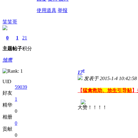
使用道具
举报
笑笑哥
0
1
21
主题
帖子
积分
雏鹰
#
17
发表于 2015-1-4 10:42:58
UID
59039
【
猛禽救助、放生引导贴
】
好友
1
精华
大赞！！！！
0
相册
0
贡献
0