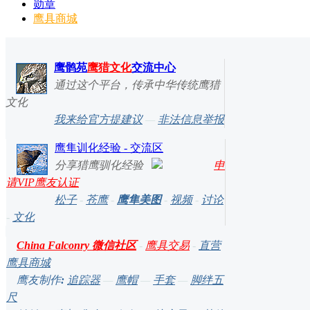
勋章
鹰具商城
鹰鹘苑
鹰猎文化
交流中心
通过这个平台，传承中华传统鹰猎
文化
我来给官方提建议
—
非法信息举报
鹰隼训化经验 - 交流区
分享猎鹰驯化经验
申
请VIP鹰友认证
松子
-
苍鹰
-
鹰隼美图
-
视频
-
讨论
-
文化
China Falconry 微信社区
-
鹰具交易
-
直营
鹰具商城
鹰友制作
:
追踪器
—
鹰帽
—
手套
—
脚绊五
尺