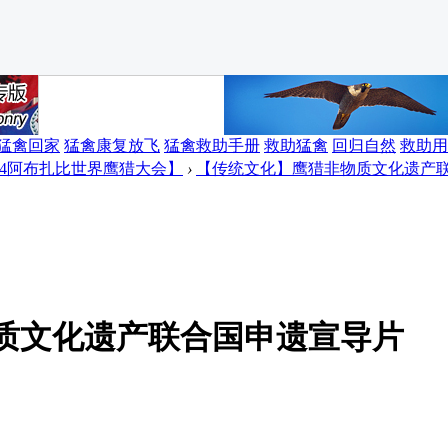
猛禽回家
猛禽康复放飞
猛禽救助手册
救助猛禽
回归自然
救助用
014阿布扎比世界鹰猎大会】
›
【传统文化】鹰猎非物质文化遗产
质文化遗产联合国申遗宣导片