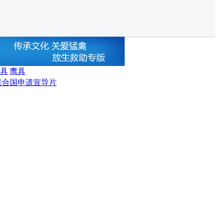
具
鹰具
联合国申遗宣导片