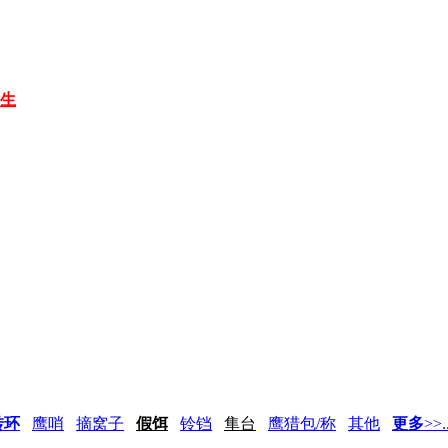
放生
转环
鹰哨
摘窝子
假饵
铃铛
隼台
鹰猎包/称
其他
更多
>>..