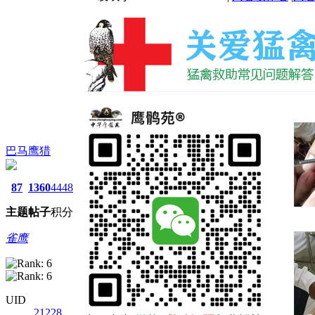
巴马鹰猎
87
1360
4448
主题
帖子
积分
雀鹰
UID
21228