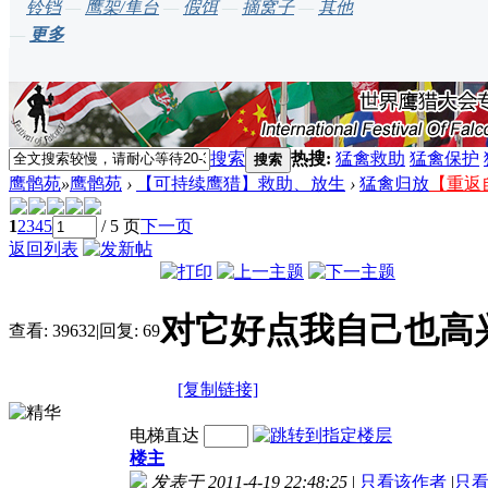
铃铛
—
鹰架/隼台
—
假饵
—
摘窝子
—
其他
—
更多
搜索
热搜:
猛禽救助
猛禽保护
搜索
鹰鹘苑
»
鹰鹘苑
›
【可持续鹰猎】救助、放生
›
猛禽归放
【重返
1
2
3
4
5
/ 5 页
下一页
返回列表
对它好点我自己也高兴~
查看:
39632
|
回复:
69
[复制链接]
电梯直达
楼主
发表于 2011-4-19 22:48:25
|
只看该作者
|
只