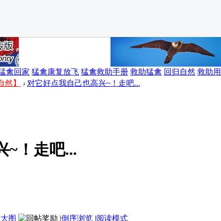
猛禽回家
猛禽康复放飞
猛禽救助手册
救助猛禽
回归自然
救助用
自然】
›
对它好点我自己也高兴~！走吧...
！走吧...
看大图
|
倒序浏览
|
阅读模式