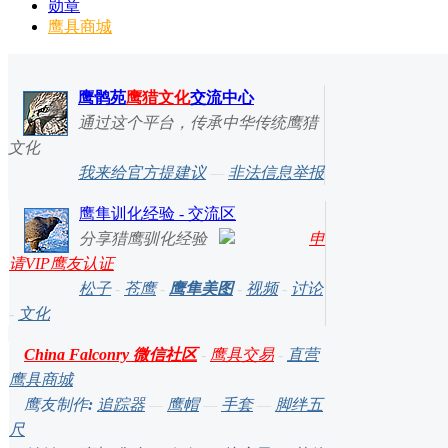
勋章
鹰具商城
鹰鹘苑
鹰猎文化
交流中心
通过这个平台，传承中华传统鹰猎
文化
我来给官方提建议
—
非法信息举报
鹰隼训化经验 - 交流区
分享猎鹰驯化经验
申
请VIP鹰友认证
松子
-
苍鹰
-
鹰隼美图
-
视频
-
讨论
-
文化
China Falconry 微信社区
-
鹰具交易
-
直营
鹰具商城
鹰友制作
:
追踪器
—
鹰帽
—
手套
—
脚绊五
尺