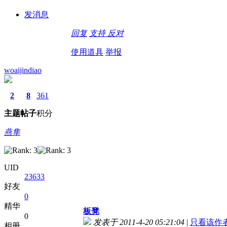
发消息
回复
支持
反对
使用道具
举报
woaijindiao
2
8
361
主题
帖子
积分
燕隼
UID
23633
好友
0
精华
板凳
0
发表于 2011-4-20 05:21:04
|
只看该作
相册