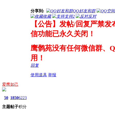
分享到:
QQ好友和群
收藏
支持
2
反对
【公告】发帖/回复严禁发
信功能已永久关闭！
鹰鹘苑没有任何微信群、
用！
回复
使用道具
举报
爱鹰如己
50
1850
6223
主题
帖子
积分