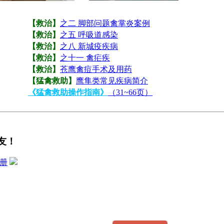
【救治】
之二 脚部问题禽掌炎案例
【救治】
之五 呼吸道感染
【救治】
之八 新城疫疾病
【救治】
之十一 禽疟疾
【救治】
苍鹰禽痘手术及用药
【猛禽救助】
鹰隼类常见疾病简介
《猛禽救助操作指南》
（31~66页）
友！
册