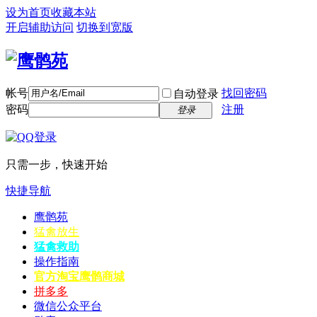
设为首页
收藏本站
开启辅助访问
切换到宽版
帐号
找回密码
自动登录
密码
注册
登录
只需一步，快速开始
快捷导航
鹰鹘苑
猛禽放生
猛禽救助
操作指南
官方淘宝
鹰鹘商城
拼多多
微信公众平台