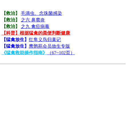
【救治】
毛滴虫、念珠菌感染
【救治】
之六 鼻窦炎
【救治】
之九 禽痘病毒
【科普】根据猛禽的粪便判断健康
【猛禽放生】
红隼义鸟归巢记
【猛禽放生】
鹰鹘苑会员放生专版
《猛禽救助操作指南》
（67~102页）