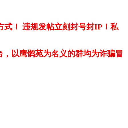
式！ 违规发帖立刻封号封IP！私
台，以鹰鹘苑为名义的群均为诈骗冒