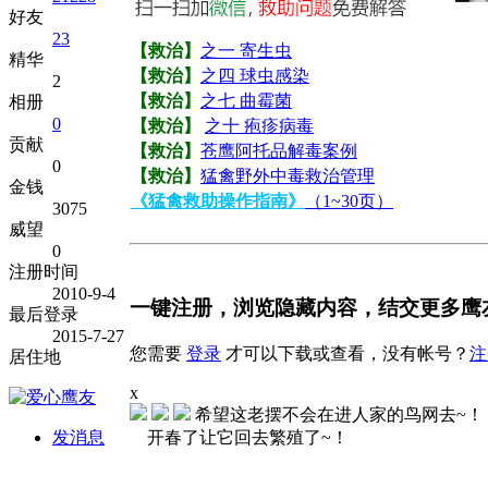
好友
23
【救治】
之一 寄生虫
精华
【救治】
之四 球虫感染
2
【救治】
之七 曲霉菌
相册
0
【救治】
之十 疱疹病毒
贡献
【救治】
苍鹰阿托品解毒案例
0
【救治】
猛禽野外中毒救治管理
金钱
《猛禽救助操作指南》
（1~30页）
3075
威望
0
注册时间
2010-9-4
一键注册，浏览隐藏内容，结交更多鹰
最后登录
2015-7-27
您需要
登录
才可以下载或查看，没有帐号？
注
居住地
x
希望这老摆不会在进人家的鸟网去~！
发消息
开春了让它回去繁殖了~！