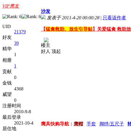
VIP鹰友
沙发
发表于 2011-4-20 00:00:28
|
只看该作者
UID
【
猛禽救助、放生引导贴
】关爱猛禽 救助
21379
好友
39
楼主
精华
好人 顶起
1
相册
1
贡献
0
金钱
4368
威望
0
注册时间
2010-9-8
最后登录
2021-10-4
鹰具快购导航：
鹰帽
手套
脚绊/五尺子
居住地