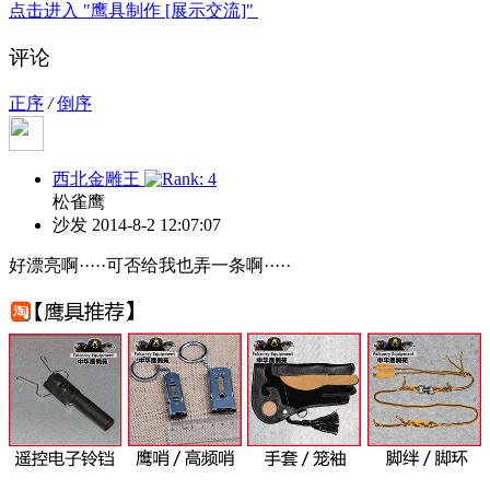
点击进入 "鹰具制作 [展示交流]"
评论
正序
/
倒序
西北金雕王
松雀鹰
沙发
2014-8-2 12:07:07
好漂亮啊·····可否给我也弄一条啊·····