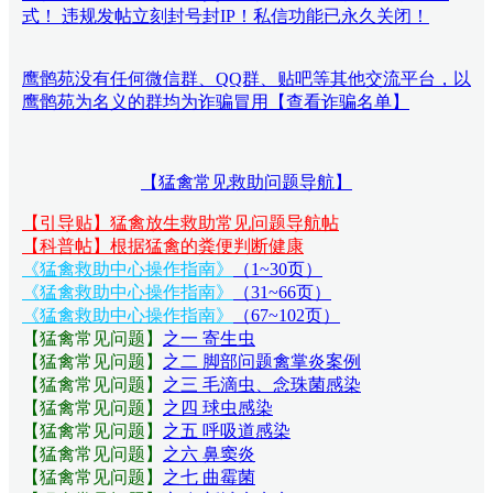
式！ 违规发帖立刻封号封IP！私信功能已永久关闭！
鹰鹘苑没有任何微信群、QQ群、贴吧等其他交流平台，以
鹰鹘苑为名义的群均为诈骗冒用【查看诈骗名单】
【猛禽常见救助问题导航】
【引导贴】猛禽放生救助常见问题导航帖
【科普帖】根据猛禽的粪便判断健康
《猛禽救助中心操作指南》
（1~30页）
《猛禽救助中心操作指南》
（31~66页）
《猛禽救助中心操作指南》
（67~102页）
【猛禽常见问题
】
之一 寄生虫
【猛禽常见问题
】
之二 脚部问题禽掌炎案例
【猛禽常见问题
】
之三 毛滴虫、念珠菌感染
【猛禽常见问题
】
之四 球虫感染
【猛禽常见问题
】
之五 呼吸道感染
【猛禽常见问题
】
之六 鼻窦炎
【猛禽常见问题
】
之七 曲霉菌