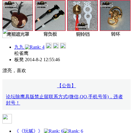
九九
松雀鹰
板凳
2014-8-2 12:55:46
漂亮，喜欢
【公告】
论坛除鹰具版禁止留联系方式(微信,QQ,手机号等)，违者
封号！
《《玩腻》》