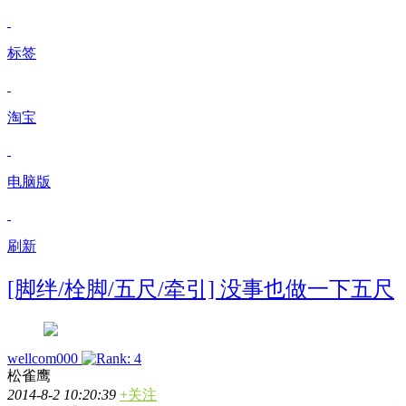
标签
淘宝
电脑版
刷新
[脚绊/栓脚/五尺/牵引] 没事也做一下五尺
wellcom000
松雀鹰
2014-8-2 10:20:39
+关注