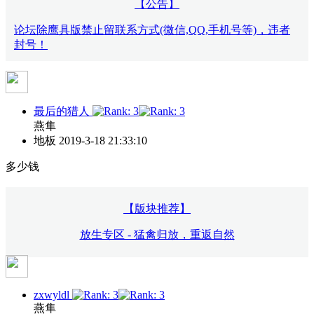
【公告】
论坛除鹰具版禁止留联系方式(微信,QQ,手机号等)，违者
封号！
最后的猎人
燕隼
地板
2019-3-18 21:33:10
多少钱
【版块推荐】
放生专区 - 猛禽归放，重返自然
zxwyldl
燕隼