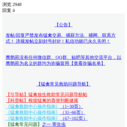
浏览 2948
回复 4
【公告】
发帖/回复严禁发布猛禽交易、捕获方法、捕网、联系方
式！ 违规发帖立刻封号封IP！私信功能已永久关闭！
鹰鹘苑没有任何微信群、QQ群、贴吧等其他交流平台，以
鹰鹘苑为名义的群均为诈骗冒用【查看诈骗名单】
【猛禽常见救助问题导航】
【引导贴】猛禽放生救助常见问题导航帖
【科普帖】根据猛禽的粪便判断健康
《猛禽救助中心操作指南》
（1~30页）
《猛禽救助中心操作指南》
（31~66页）
《猛禽救助中心操作指南》
（67~102页）
【猛禽常见问题
】
之一 寄生虫