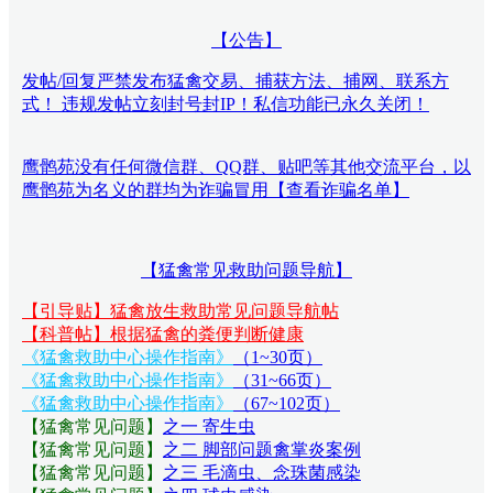
【公告】
发帖/回复严禁发布猛禽交易、捕获方法、捕网、联系方
式！ 违规发帖立刻封号封IP！私信功能已永久关闭！
鹰鹘苑没有任何微信群、QQ群、贴吧等其他交流平台，以
鹰鹘苑为名义的群均为诈骗冒用【查看诈骗名单】
【猛禽常见救助问题导航】
【引导贴】猛禽放生救助常见问题导航帖
【科普帖】根据猛禽的粪便判断健康
《猛禽救助中心操作指南》
（1~30页）
《猛禽救助中心操作指南》
（31~66页）
《猛禽救助中心操作指南》
（67~102页）
【猛禽常见问题
】
之一 寄生虫
【猛禽常见问题
】
之二 脚部问题禽掌炎案例
【猛禽常见问题
】
之三 毛滴虫、念珠菌感染