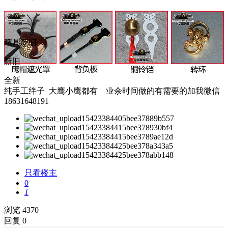
鹰具新旧
新旧
全新
纯手工绊子 大鹰小鹰都有 业余时间做的有需要的加我微信
18631648191
只看楼主
0
1
浏览 4370
回复 0