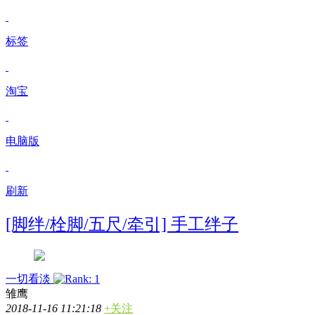
标签
淘宝
电脑版
刷新
[脚绊/栓脚/五尺/牵引] 手工绊子
一切看淡
雏鹰
2018-11-16 11:21:18
+关注