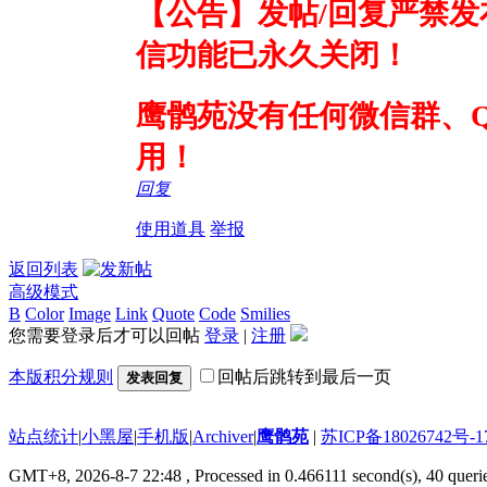
【公告】发帖/回复严禁发
信功能已永久关闭！
鹰鹘苑没有任何微信群、
用！
回复
使用道具
举报
返回列表
高级模式
B
Color
Image
Link
Quote
Code
Smilies
您需要登录后才可以回帖
登录
|
注册
本版积分规则
回帖后跳转到最后一页
发表回复
站点统计
|
小黑屋
|
手机版
|
Archiver
|
鹰鹘苑
|
苏ICP备18026742号-1
GMT+8, 2026-8-7 22:48
, Processed in 0.466111 second(s), 40 queri