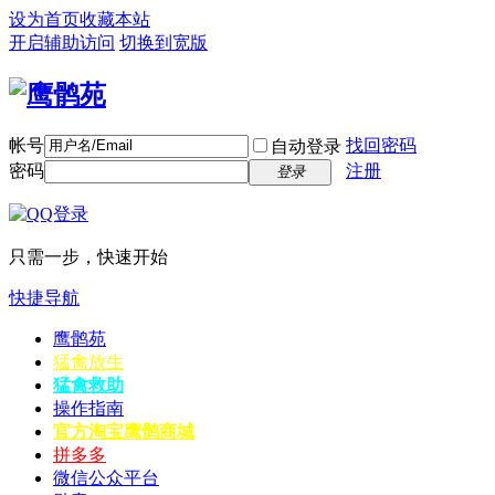
设为首页
收藏本站
开启辅助访问
切换到宽版
帐号
找回密码
自动登录
密码
注册
登录
只需一步，快速开始
快捷导航
鹰鹘苑
猛禽放生
猛禽救助
操作指南
官方淘宝
鹰鹘商城
拼多多
微信公众平台