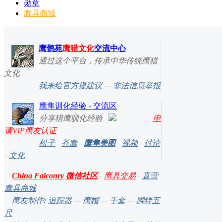
勋章
鹰具商城
鹰鹘苑
鹰猎文化
交流中心
通过这个平台，传承中华传统鹰猎
文化
我来给官方提建议
—
非法信息举报
鹰隼训化经验 - 交流区
分享猎鹰驯化经验
申
请VIP鹰友认证
松子
-
苍鹰
-
鹰隼美图
-
视频
-
讨论
-
文化
China Falconry 微信社区
-
鹰具交易
-
直营
鹰具商城
鹰友制作
:
追踪器
—
鹰帽
—
手套
—
脚绊五
尺