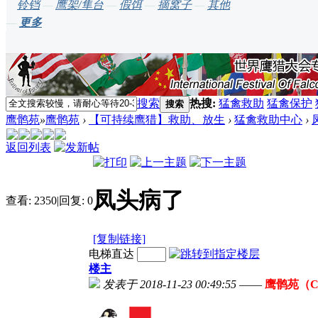
铃铛
—
鹰架/隼台
—
假饵
—
摘窝子
—
其他
—
更多
搜索
热搜:
猛禽救助
猛禽保护
搜索
鹰鹘苑
»
鹰鹘苑
›
【可持续鹰猎】救助、放生
›
猛禽救助中心
›
返回列表
凤头病了
查看:
2350
|
回复:
0
[复制链接]
电梯直达
楼主
发表于 2018-11-23 00:49:55
——
鹰鹘苑（Ch