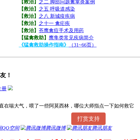
【救治】
之二 脚部问题禽掌炎案例
【救治】
之五 呼吸道感染
【救治】
之八 新城疫疾病
【救治】
之十一 禽疟疾
【救治】
苍鹰禽痘手术及用药
【猛禽救助】
鹰隼类常见疾病简介
《猛禽救助操作指南》
（31~66页）
友！
注册
直在喘大气，喂了一些阿莫西林，哪位大师指点一下如何救它
打赏支持
QQ空间
腾讯微博
腾讯朋友