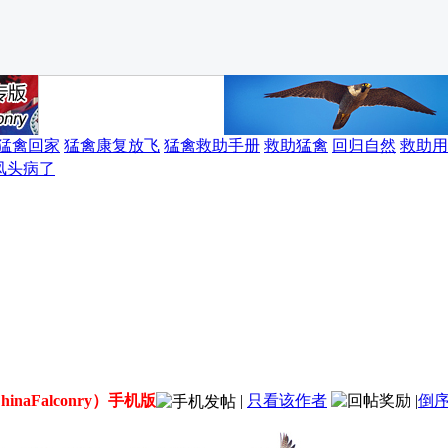
猛禽回家
猛禽康复放飞
猛禽救助手册
救助猛禽
回归自然
救助用
凤头病了
inaFalconry）手机版
|
只看该作者
|
倒