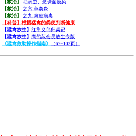
【救治】
毛滴虫、念珠菌感染
【救治】
之六 鼻窦炎
【救治】
之九 禽痘病毒
【科普】根据猛禽的粪便判断健康
【猛禽放生】
红隼义鸟归巢记
【猛禽放生】
鹰鹘苑会员放生专版
《猛禽救助操作指南》
（67~102页）