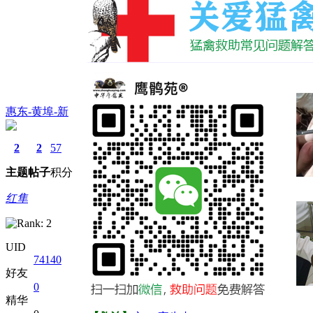
惠东-黄埠-新
2
2
57
主题
帖子
积分
红隼
UID
74140
好友
0
精华