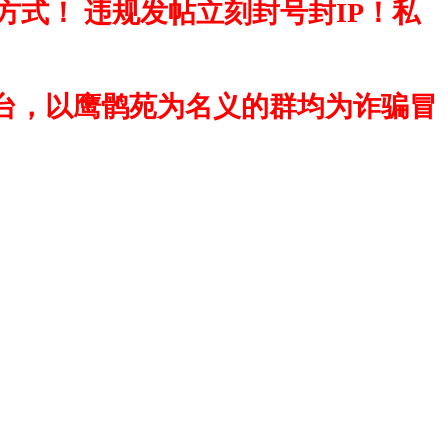
式！ 违规发帖立刻封号封IP！私
台，以鹰鹘苑为名义的群均为诈骗冒