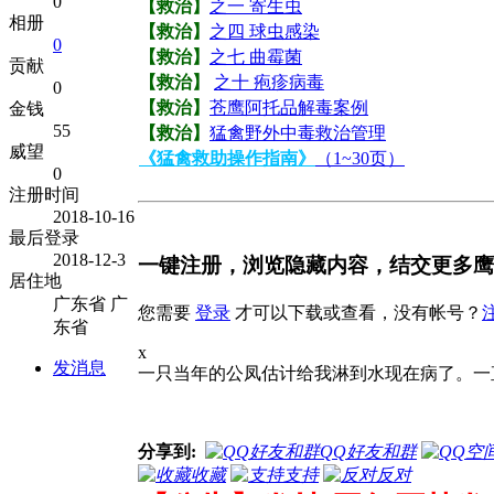
0
【救治】
之一 寄生虫
相册
【救治】
之四 球虫感染
0
【救治】
之七 曲霉菌
贡献
【救治】
之十 疱疹病毒
0
【救治】
苍鹰阿托品解毒案例
金钱
55
【救治】
猛禽野外中毒救治管理
威望
《猛禽救助操作指南》
（1~30页）
0
注册时间
2018-10-16
最后登录
2018-12-3
一键注册，浏览隐藏内容，结交更多鹰
居住地
广东省 广
您需要
登录
才可以下载或查看，没有帐号？
东省
x
发消息
一只当年的公凤估计给我淋到水现在病了。一
分享到:
QQ好友和群
收藏
支持
反对