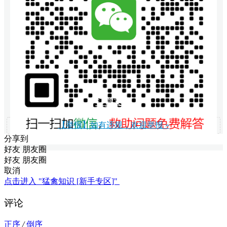
打赏支持
【举报】如有违规，欢迎举报 »
分享到
好友
朋友圈
好友
朋友圈
取消
点击进入 "猛禽知识 [新手专区]"
评论
正序
/
倒序