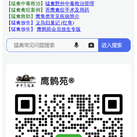
【猛禽中毒救治】
猛禽野外中毒救治管理
【猛禽禽痘案例】
苍鹰禽痘手术及用药
【猛禽救助】
鹰隼类常见疾病简介
【猛禽放生】
义鸟归巢记 (红隼)
【猛禽放生】
鹰鹘苑会员放生专版