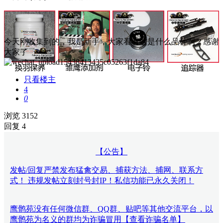
今天刚收集到的，我是新手，大家看看这是什么品种啊？感谢
大家了
只看楼主
4
0
浏览 3152
回复 4
【公告】
发帖/回复严禁发布猛禽交易、捕获方法、捕网、联系方
式！ 违规发帖立刻封号封IP！私信功能已永久关闭！
鹰鹘苑没有任何微信群、QQ群、贴吧等其他交流平台，以
鹰鹘苑为名义的群均为诈骗冒用【查看诈骗名单】