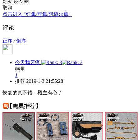
好友
朋友圈
取消
点击进入 "红隼/燕隼/阿穆尔隼"
评论
正序
/
倒序
今天我牙疼
燕隼
1
推荐
2019-1-3 21:55:28
恢复的真不错，楼主有心了