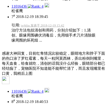
11016436
松雀鹰
#
7
2018-12-19 18:39:45
引用:
txjbliu 发表于 2018-12-19 15:42
治疗方法包括清创和用药，分别介绍如下：1.清
创。眼缘周围碘伏消毒后，先用细手术刀片清除眼
缘周围的坏死组 ...
感谢大神回复，目前红隼情况比较稳定，眼睛地方和脖子下面
的伤口涂了罗红霉素，每天一粒阿莫西林，弄出粉倒到嘴里，
每天血食，给食就吃，清创的话我没什么经验，眼睛部分都已
经结痂了，宠物医院不知道能不能帮忙清了，而且发现嘴里有
口黄，我稍后上图
11016436
松雀鹰
#
8
2018-12-19 18:40:53