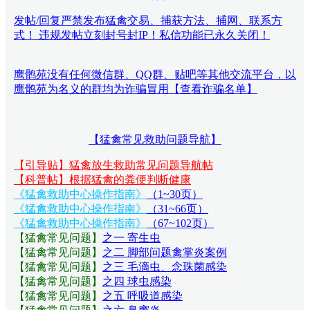
发帖/回复严禁发布猛禽交易、捕获方法、捕网、联系方
式！ 违规发帖立刻封号封IP！私信功能已永久关闭！
鹰鹘苑没有任何微信群、QQ群、贴吧等其他交流平台，以
鹰鹘苑为名义的群均为诈骗冒用【查看诈骗名单】
【猛禽常见救助问题导航】
【引导贴】猛禽放生救助常见问题导航帖
【科普帖】根据猛禽的粪便判断健康
《猛禽救助中心操作指南》
（1~30页）
《猛禽救助中心操作指南》
（31~66页）
《猛禽救助中心操作指南》
（67~102页）
【猛禽常见问题
】
之一 寄生虫
【猛禽常见问题
】
之二 脚部问题禽掌炎案例
【猛禽常见问题
】
之三 毛滴虫、念珠菌感染
【猛禽常见问题
】
之四 球虫感染
【猛禽常见问题
】
之五 呼吸道感染