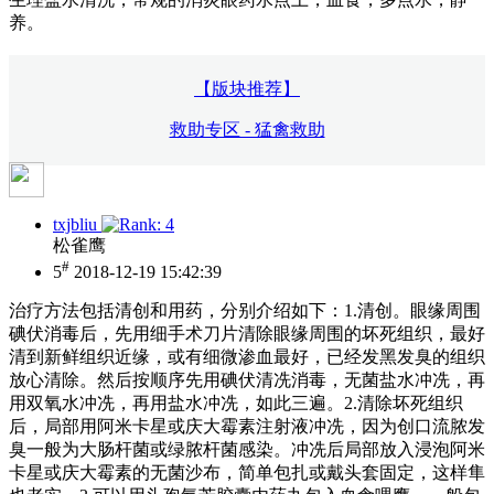
养。
【版块推荐】
救助专区 - 猛禽救助
txjbliu
松雀鹰
#
5
2018-12-19 15:42:39
治疗方法包括清创和用药，分别介绍如下：1.清创。眼缘周围
碘伏消毒后，先用细手术刀片清除眼缘周围的坏死组织，最好
清到新鲜组织近缘，或有细微渗血最好，已经发黑发臭的组织
放心清除。然后按顺序先用碘伏清冼消毒，无菌盐水冲冼，再
用双氧水冲冼，再用盐水冲冼，如此三遍。2.清除坏死组织
后，局部用阿米卡星或庆大霉素注射液冲冼，因为创口流脓发
臭一般为大肠杆菌或绿脓杆菌感染。冲冼后局部放入浸泡阿米
卡星或庆大霉素的无菌沙布，简单包扎或戴头套固定，这样隼