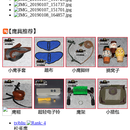
txjbliu
松雀鹰