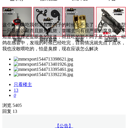
这个红隼偷吃我邻居叔家鸽子的时候出不去了，仔细一看发型
一只眼睛以瞎而且眼角流脓，拿嘴去问有很严重的腐臭味，不
知道是臭膛还是眼角的味道，而且吃的那个鸽子是个幼鸽，幼
鸽在感冒中，发现的时候已经吃完，目前情况就先点了点水，
我也没敢喂吃的，怕是臭膛，现在应该怎么解决
只看楼主
13
0
浏览 5405
回复 13
【公告】