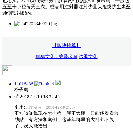
也老实。3.可以用头孢氨苄胶囊内药丸包入血食喂鹰，一般包
五至十小粒每天三次。或者用注射器注射少量头孢类抗生素至
颈侧软组织内。
【版块推荐】
鹰猎文化 - 关爱猛禽,传承文化
11016436
松雀鹰
#
6
2018-12-19 18:32:45
引用:
JHT 发表于 2018-12-18 21:17
不知道红隼现在怎么样，我不太懂，只能多看看救
助贴，有方法和案例，这些年群里的大神都下线
了，没人能给出 ...