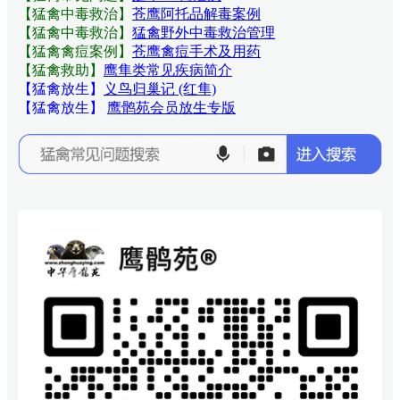
【猛禽中毒救治】
苍鹰阿托品解毒案例
【猛禽中毒救治】
猛禽野外中毒救治管理
【猛禽禽痘案例】
苍鹰禽痘手术及用药
【猛禽救助】
鹰隼类常见疾病简介
【猛禽放生】
义鸟归巢记 (红隼)
【猛禽放生】
鹰鹘苑会员放生专版