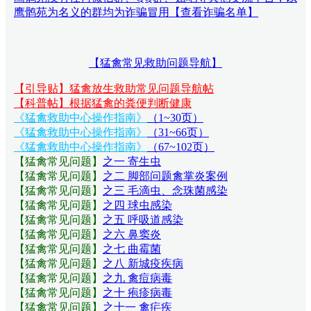
鹰鹘苑为名义的群均为诈骗冒用【查看诈骗名单】
【猛禽常见救助问题导航】
【引导贴】猛禽放生救助常见问题导航帖
【科普帖】根据猛禽的粪便判断健康
《猛禽救助中心操作指南》
（1~30页）
《猛禽救助中心操作指南》
（31~66页）
《猛禽救助中心操作指南》
（67~102页）
【猛禽常见问题
】
之一 寄生虫
【猛禽常见问题
】
之二 脚部问题禽掌炎案例
【猛禽常见问题
】
之三 毛滴虫、念珠菌感染
【猛禽常见问题
】
之四 球虫感染
【猛禽常见问题
】
之五 呼吸道感染
【猛禽常见问题
】
之六 鼻窦炎
【猛禽常见问题
】
之七 曲霉菌
【猛禽常见问题
】
之八 新城疫疾病
【猛禽常见问题
】
之九 禽痘病毒
【猛禽常见问题
】
之十 疱疹病毒
【猛禽常见问题
】
之十一 禽疟疾