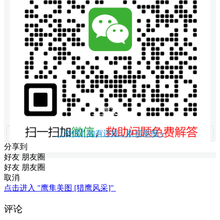
打赏支持
【举报】如有违规，欢迎举报 »
分享到
好友
朋友圈
好友
朋友圈
取消
点击进入 "鹰隼美图 [猎鹰风采]"
评论