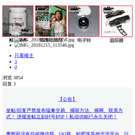
ifyoucangd
只看楼主
3
0
浏览 3854
回复 3
【公告】
发帖/回复严禁发布猛禽交易、捕获方法、捕网、联系方
式！ 违规发帖立刻封号封IP！私信功能已永久关闭！
鹰鹘苑没有任何微信群、QQ群、贴吧等其他交流平台，以