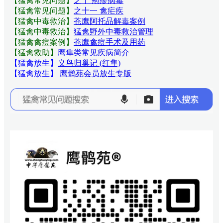
【猛禽常见问题
】
之十 疱疹病毒
【猛禽常见问题
】
之十一 禽疟疾
【猛禽中毒救治】
苍鹰阿托品解毒案例
【猛禽中毒救治】
猛禽野外中毒救治管理
【猛禽禽痘案例】
苍鹰禽痘手术及用药
【猛禽救助】
鹰隼类常见疾病简介
【猛禽放生】
义鸟归巢记 (红隼)
【猛禽放生】
鹰鹘苑会员放生专版