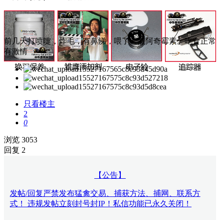
前几天打喷嚏，炸毛，有鼻涕，喂了一点阿奇霉素。吃食正常
有激情
只看楼主
2
0
浏览 3053
回复 2
【公告】
发帖/回复严禁发布猛禽交易、捕获方法、捕网、联系方
式！ 违规发帖立刻封号封IP！私信功能已永久关闭！