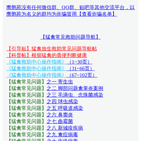
鹰鹘苑没有任何微信群、QQ群、贴吧等其他交流平台，以
鹰鹘苑为名义的群均为诈骗冒用【查看诈骗名单】
【猛禽常见救助问题导航】
【引导贴】猛禽放生救助常见问题导航帖
【科普帖】根据猛禽的粪便判断健康
《猛禽救助中心操作指南》
（1~30页）
《猛禽救助中心操作指南》
（31~66页）
《猛禽救助中心操作指南》
（67~102页）
【猛禽常见问题
】
之一 寄生虫
【猛禽常见问题
】
之二 脚部问题禽掌炎案例
【猛禽常见问题
】
之三 毛滴虫、念珠菌感染
【猛禽常见问题
】
之四 球虫感染
【猛禽常见问题
】
之五 呼吸道感染
【猛禽常见问题
】
之六 鼻窦炎
【猛禽常见问题
】
之七 曲霉菌
【猛禽常见问题
】
之八 新城疫疾病
【猛禽常见问题
】
之九 禽痘病毒