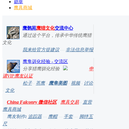
勋章
鹰具商城
鹰鹘苑
鹰猎文化
交流中心
通过这个平台，传承中华传统鹰猎
文化
我来给官方提建议
—
非法信息举报
鹰隼训化经验 - 交流区
分享猎鹰驯化经验
申
请VIP鹰友认证
松子
-
苍鹰
-
鹰隼美图
-
视频
-
讨论
-
文化
China Falconry 微信社区
-
鹰具交易
-
直营
鹰具商城
鹰友制作
:
追踪器
—
鹰帽
—
手套
—
脚绊五
尺