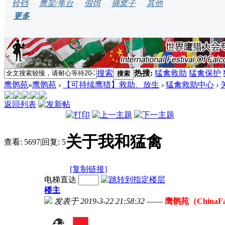
铃铛
—
鹰架/隼台
—
假饵
—
摘窝子
—
其他
—
更多
搜索
热搜:
猛禽救助
猛禽保护
搜索
鹰鹘苑
»
鹰鹘苑
›
【可持续鹰猎】救助、放生
›
猛禽救助中心
›
返回列表
关于我和猛禽
查看:
5697
|
回复:
5
[复制链接]
电梯直达
楼主
发表于 2019-3-22 21:58:32
——
鹰鹘苑（ChinaF