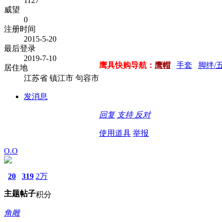
1127
威望
0
注册时间
2015-5-20
最后登录
2019-7-10
鹰具快购导航：
鹰帽
手套
脚绊/
居住地
江苏省 镇江市 句容市
发消息
回复
支持
反对
使用道具
举报
O.O
20
319
2万
主题
帖子
积分
角雕