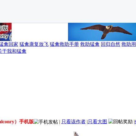
猛禽回家
猛禽康复放飞
猛禽救助手册
救助猛禽
回归自然
救助用
关于我和猛禽
alconry）手机版
|
只看该作者
|
只看大图
|