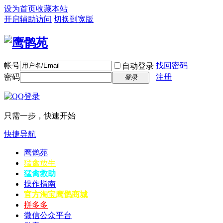
设为首页
收藏本站
开启辅助访问
切换到宽版
帐号
找回密码
自动登录
密码
注册
登录
只需一步，快速开始
快捷导航
鹰鹘苑
猛禽放生
猛禽救助
操作指南
官方淘宝
鹰鹘商城
拼多多
微信公众平台