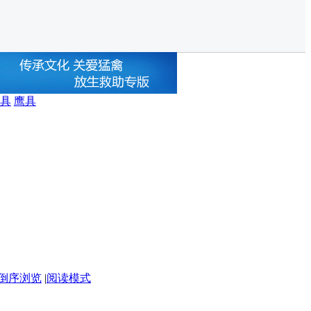
具
鹰具
倒序浏览
|
阅读模式