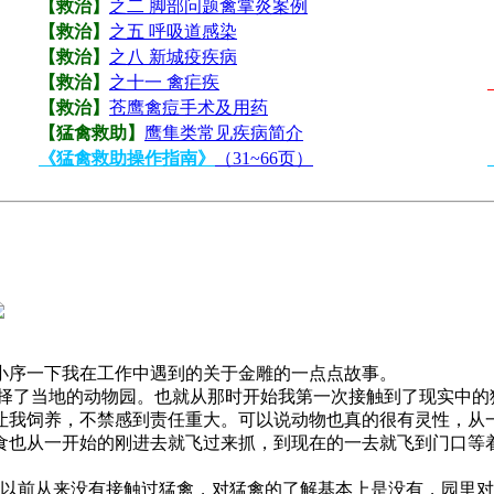
【救治】
之二 脚部问题禽掌炎案例
【救治】
之五 呼吸道感染
【救治】
之八 新城疫疾病
【救治】
之十一 禽疟疾
【救治】
苍鹰禽痘手术及用药
【猛禽救助】
鹰隼类常见疾病简介
《猛禽救助操作指南》
（31~66页）
！
序一下我在工作中遇到的关于金雕的一点点故事。
了当地的动物园。也就从那时开始我第一次接触到了现实中的
让我饲养，不禁感到责任重大。可以说动物也真的很有灵性，从
食也从一开始的刚进去就飞过来抓，到现在的一去就飞到门口等
。
前从来没有接触过猛禽，对猛禽的了解基本上是没有，园里对