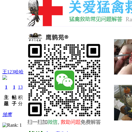
王123哈哈
1
1
13
主
帖
积
题
子
分
雏鹰