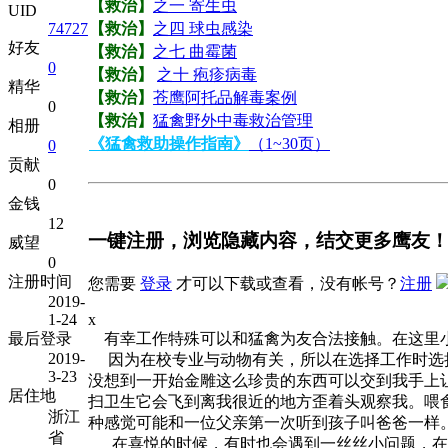
【救治】
之一 寄生虫
UID
【救治】
之四 球虫感染
74727
好友
【救治】
之七 曲霉菌
0
【救治】
之十 疱疹病毒
精华
【救治】
苍鹰阿托品解毒案例
0
【救治】
猛禽野外中毒救治管理
相册
《猛禽救助操作指南》
（1~30页）
0
贡献
0
金钱
12
一键注册，浏览隐藏内容，结交更多鹰友
威望
0
注册时间
您需要
登录
才可以下载或查看，没有帐号？
注册
2019-
1-24
x
最后登录
有幸工作特殊可以和猛禽为友合法接触。在这里小
2019-
因为在校专业与动物有关，所以在选择工作时选择
3-23
没想到一开始金雕这么珍贵的东西可以交到我手上
居住地
扫卫生它会飞到离我很近的地方歪着头观察我。喂
浙江
种感觉可能和一位父亲第一次听到孩子叫爸爸一样
省
在喜悦的时候，有时也会遇到一丝丝小问题，在以