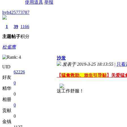
使用道具
举报
hyb425773787
1
39
1166
主题
帖子
积分
松雀鹰
沙发
发表于 2019-3-25 18:13:55
|
只看
UID
62226
【
猛禽救助、放生引导贴
】关爱猛
好友
0
精华
这工作舒服！
0
相册
0
贡献
0
金钱