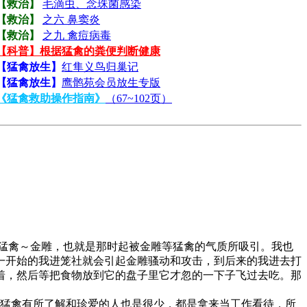
【救治】
毛滴虫、念珠菌感染
【救治】
之六 鼻窦炎
【救治】
之九 禽痘病毒
【科普】根据猛禽的粪便判断健康
【猛禽放生】
红隼义鸟归巢记
【猛禽放生】
鹰鹘苑会员放生专版
《猛禽救助操作指南》
（67~102页）
猛禽～金雕，也就是那时起被金雕等猛禽的气质所吸引。我也
一开始的我进笼社就会引起金雕骚动和攻击，到后来的我进去打
着，然后等把食物放到它的盘子里它才忽的一下子飞过去吃。那
猛禽有所了解和珍爱的人也是很少，都是拿来当工作看待，所