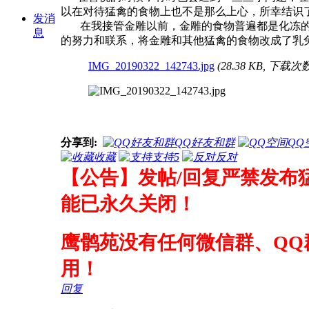
以在对待猛禽的食物上也不是那么上心，所幸结识
发消
在我接管金雕以前，金雕的食物普遍都是化冻的
息
的努力和联系，将金雕和其他猛禽的食物改成了乳
IMG_20190322_142743.jpg
(28.38 KB, 下载次数
分享到:
QQ好友和群
QQ
收藏
支持
5
反对
【公告】发帖/回复严禁发布
能已永久关闭！
鹰鹘苑没有任何微信群、QQ
用！
回复