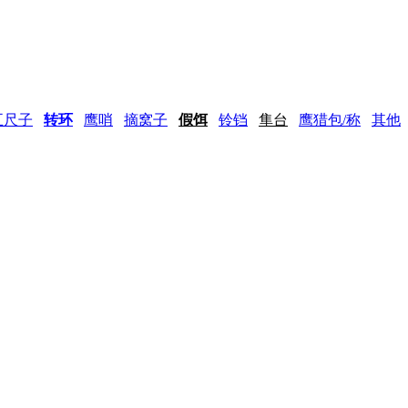
五尺子
转环
鹰哨
摘窝子
假饵
铃铛
隼台
鹰猎包/称
其他