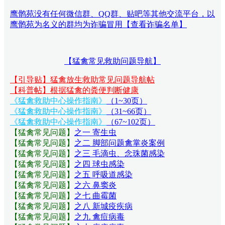
鹰鹘苑没有任何微信群、QQ群、贴吧等其他交流平台，以
鹰鹘苑为名义的群均为诈骗冒用【查看诈骗名单】
【猛禽常见救助问题导航】
【引导贴】猛禽放生救助常见问题导航帖
【科普帖】根据猛禽的粪便判断健康
《猛禽救助中心操作指南》
（1~30页）
《猛禽救助中心操作指南》
（31~66页）
《猛禽救助中心操作指南》
（67~102页）
【猛禽常见问题
】
之一 寄生虫
【猛禽常见问题
】
之二 脚部问题禽掌炎案例
【猛禽常见问题
】
之三 毛滴虫、念珠菌感染
【猛禽常见问题
】
之四 球虫感染
【猛禽常见问题
】
之五 呼吸道感染
【猛禽常见问题
】
之六 鼻窦炎
【猛禽常见问题
】
之七 曲霉菌
【猛禽常见问题
】
之八 新城疫疾病
【猛禽常见问题
】
之九 禽痘病毒