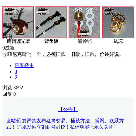
鹰具新旧
新旧
9成新
收菲尼克斯哨一个，必须旧款，旧款，旧款。价钱好说。
只看楼主
0
0
浏览 3692
回复 0
【公告】
发帖/回复严禁发布猛禽交易、捕获方法、捕网、联系方
式！ 违规发帖立刻封号封IP！私信功能已永久关闭！