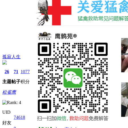
孤寂人生
26
71
1077
主题
帖子
积分
松雀鹰
UID
74618
好友