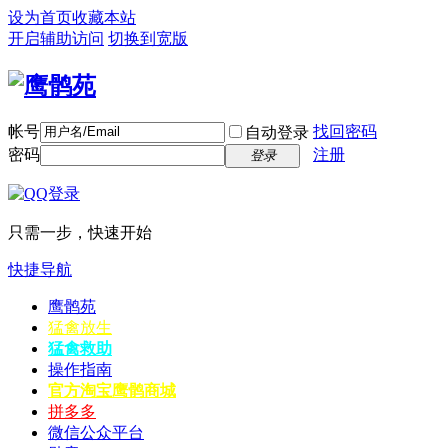
设为首页
收藏本站
开启辅助访问
切换到宽版
帐号
找回密码
自动登录
密码
注册
登录
只需一步，快速开始
快捷导航
鹰鹘苑
猛禽放生
猛禽救助
操作指南
官方淘宝
鹰鹘商城
拼多多
微信公众平台