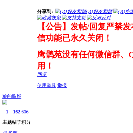
分享到:
QQ好友和群
收藏
支持
反对
【公告】发帖/回复严禁发
信功能已永久关闭！
鹰鹘苑没有任何微信群、
用！
回复
使用道具
举报
狼的胸膛
1
162
606
主题
帖子
积分