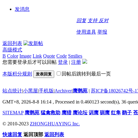
发消息
回复
支持
反对
使用道具
举报
返回列表
高级模式
B
Color
Image
Link
Quote
Code
Smilies
您需要登录后才可以回帖
登录
|
注册
本版积分规则
回帖后跳转到最后一页
发表回复
站点统计
|
小黑屋
|
手机版
|
Archiver
|
鹰鹘苑
|
苏ICP备18026742号-1
GMT+8, 2026-8-8 16:14
, Processed in 0.460123 second(s), 36 queri
SITEMAP
鹰鹘苑
猛禽救助
鹰猎
鹰论坛
训鹰
驯鹰
红隼
鹞子
苍
© 2010-2023
ZHONGHUAYING Inc.
快速回复
返回顶部
返回列表