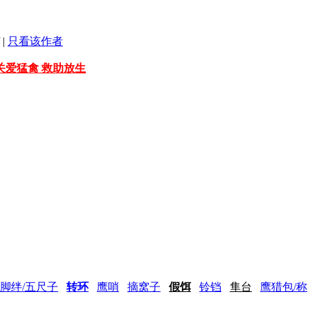
|
只看该作者
关爱猛禽 救助放生
脚绊/五尺子
转环
鹰哨
摘窝子
假饵
铃铛
隼台
鹰猎包/称