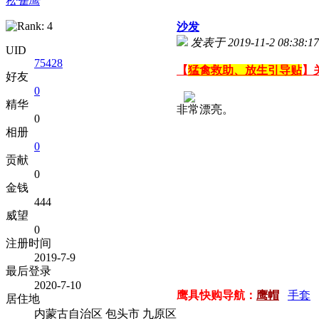
松雀鹰
沙发
发表于 2019-11-2 08:38:17
UID
75428
【
猛禽救助、放生引导贴
】
好友
0
精华
非常漂亮。
0
相册
0
贡献
0
金钱
444
威望
0
注册时间
2019-7-9
最后登录
2020-7-10
鹰具快购导航：
鹰帽
手套
居住地
内蒙古自治区 包头市 九原区