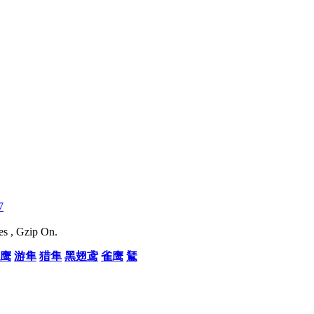
7
es , Gzip On.
鹰
游隼
猎隼
黑翅鸢
雀鹰
鵟