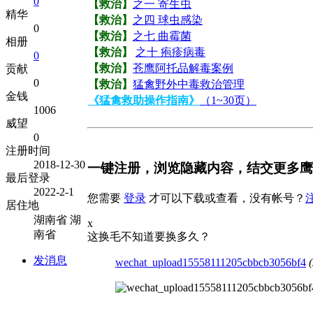
0
【救治】
之一 寄生虫
精华
【救治】
之四 球虫感染
0
【救治】
之七 曲霉菌
相册
【救治】
之十 疱疹病毒
0
【救治】
苍鹰阿托品解毒案例
贡献
0
【救治】
猛禽野外中毒救治管理
金钱
《猛禽救助操作指南》
（1~30页）
1006
威望
0
注册时间
2018-12-30
一键注册，浏览隐藏内容，结交更多鹰
最后登录
2022-2-1
您需要
登录
才可以下载或查看，没有帐号？
居住地
湖南省 湖
x
南省
这换毛不知道要换多久？
发消息
wechat_upload15558111205cbbcb3056bf4