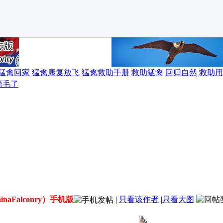
猛禽回家
猛禽康复放飞
猛禽救助手册
救助猛禽
回归自然
救助用
膀毛了
naFalconry）手机版
|
只看该作者
|
只看大图