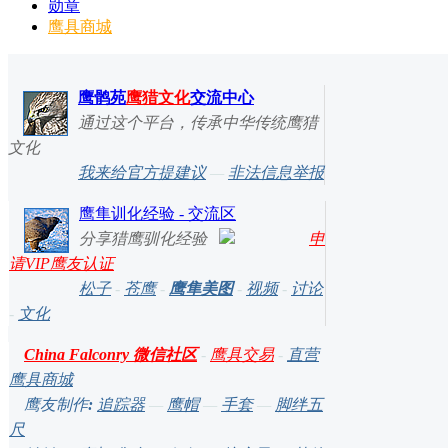
勋章
鹰具商城
鹰鹘苑
鹰猎文化
交流中心
通过这个平台，传承中华传统鹰猎
文化
我来给官方提建议
—
非法信息举报
鹰隼训化经验 - 交流区
分享猎鹰驯化经验
申
请VIP鹰友认证
松子
-
苍鹰
-
鹰隼美图
-
视频
-
讨论
-
文化
China Falconry 微信社区
-
鹰具交易
-
直营
鹰具商城
鹰友制作
:
追踪器
—
鹰帽
—
手套
—
脚绊五
尺