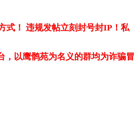
式！ 违规发帖立刻封号封IP！私
台，以鹰鹘苑为名义的群均为诈骗冒