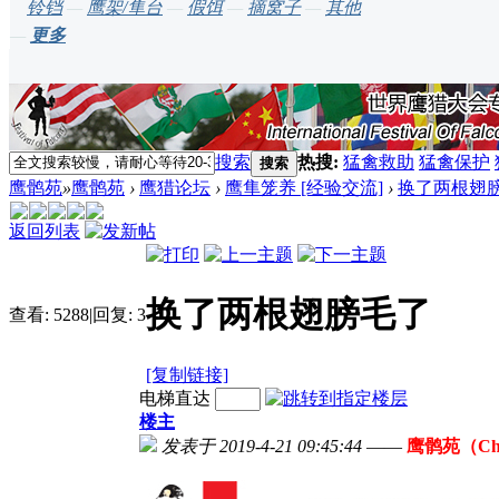
铃铛
—
鹰架/隼台
—
假饵
—
摘窝子
—
其他
—
更多
搜索
热搜:
猛禽救助
猛禽保护
搜索
鹰鹘苑
»
鹰鹘苑
›
鹰猎论坛
›
鹰隼笼养 [经验交流]
›
换了两根翅
返回列表
换了两根翅膀毛了
查看:
5288
|
回复:
3
[复制链接]
电梯直达
楼主
发表于 2019-4-21 09:45:44
——
鹰鹘苑（Chi