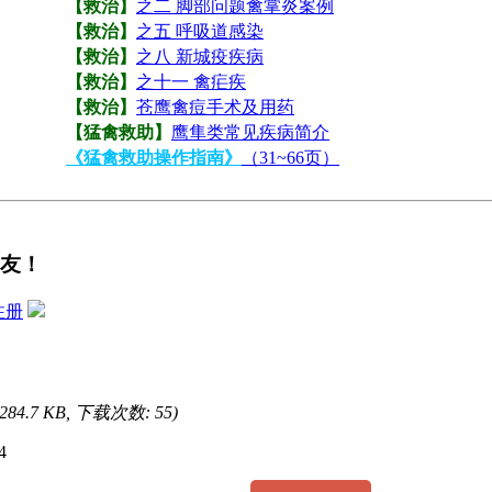
【救治】
之二 脚部问题禽掌炎案例
【救治】
之五 呼吸道感染
【救治】
之八 新城疫疾病
【救治】
之十一 禽疟疾
【救治】
苍鹰禽痘手术及用药
【猛禽救助】
鹰隼类常见疾病简介
《猛禽救助操作指南》
（31~66页）
友！
注册
(284.7 KB, 下载次数: 55)