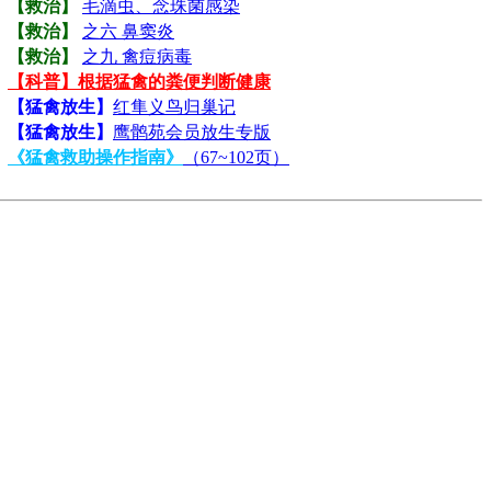
【救治】
毛滴虫、念珠菌感染
【救治】
之六 鼻窦炎
【救治】
之九 禽痘病毒
【科普】根据猛禽的粪便判断健康
【猛禽放生】
红隼义鸟归巢记
【猛禽放生】
鹰鹘苑会员放生专版
《猛禽救助操作指南》
（67~102页）