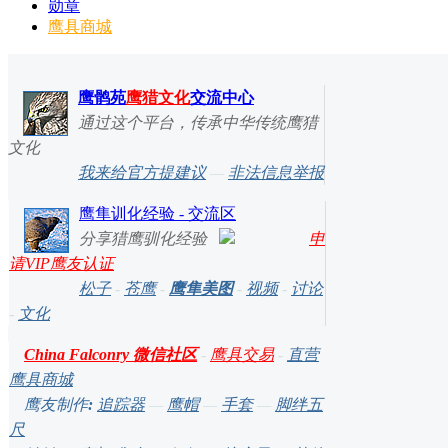
勋章
鹰具商城
鹰鹘苑
鹰猎文化
交流中心
通过这个平台，传承中华传统鹰猎
文化
我来给官方提建议
—
非法信息举报
鹰隼训化经验 - 交流区
分享猎鹰驯化经验
申
请VIP鹰友认证
松子
-
苍鹰
-
鹰隼美图
-
视频
-
讨论
-
文化
China Falconry 微信社区
-
鹰具交易
-
直营
鹰具商城
鹰友制作
:
追踪器
—
鹰帽
—
手套
—
脚绊五
尺