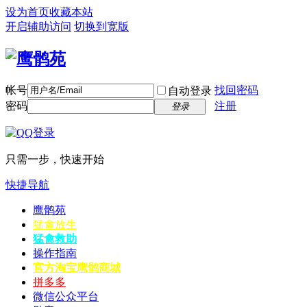
设为首页
收藏本站
开启辅助访问
切换到宽版
帐号
找回密码
自动登录
密码
注册
登录
只需一步，快速开始
快捷导航
鹰鹘苑
猛禽放生
猛禽救助
操作指南
官方淘宝
鹰鹘商城
拼多多
微信公众平台