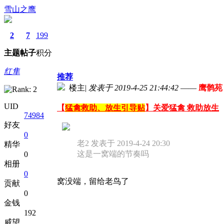
雪山之鹰
2
7
199
主题
帖子
积分
红隼
推荐
楼主
|
发表于 2019-4-25 21:44:42
——
鹰鹘苑（
UID
【
猛禽救助、放生引导贴
】关爱猛禽 救助放生
74984
好友
0
老2 发表于 2019-4-24 20:30
精华
这是一窝端的节奏吗
0
相册
0
窝没端，留给老鸟了
贡献
0
金钱
192
威望