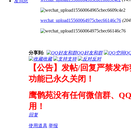
发消息
wechat_upload15560064975cbec66146c76
(20
分享到:
QQ好友和群
Q
收藏
支持
反对
【公告】发帖/回复严禁发布
功能已永久关闭！
鹰鹘苑没有任何微信群、Q
用！
回复
使用道具
举报