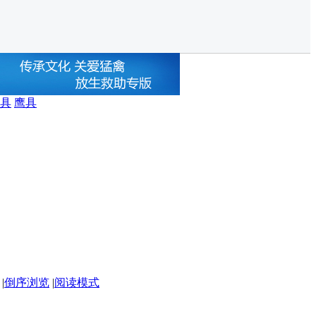
具
鹰具
|
倒序浏览
|
阅读模式