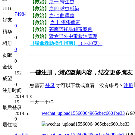
【救治】
之一 寄生虫
【救治】
之四 球虫感染
UID
74984
【救治】
之七 曲霉菌
好友
【救治】
之十 疱疹病毒
0
【救治】
苍鹰阿托品解毒案例
精华
【救治】
猛禽野外中毒救治管理
0
《猛禽救助操作指南》
（1~30页）
相册
0
贡献
0
金钱
一键注册，浏览隐藏内容，结交更多鹰友
192
威望
0
您需要
登录
才可以下载或查看，没有帐号？
注册
注册时间
2019-4-
x
19
一天一个样
最后登录
wechat_upload15560064965cbec6601be33
(19
2019-5-
9
居住地
wechat_upload15560064965cbec6609c4e2
(14