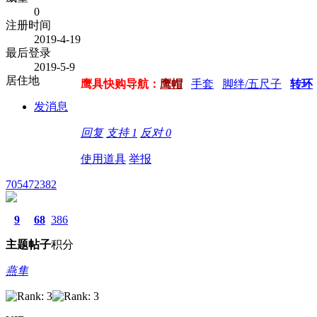
0
注册时间
2019-4-19
最后登录
2019-5-9
居住地
鹰具快购导航：
鹰帽
手套
脚绊/五尺子
转环
发消息
回复
支持
1
反对
0
使用道具
举报
705472382
9
68
386
主题
帖子
积分
燕隼