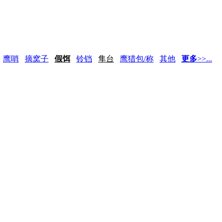
鹰哨
摘窝子
假饵
铃铛
隼台
鹰猎包/称
其他
更多
>>...