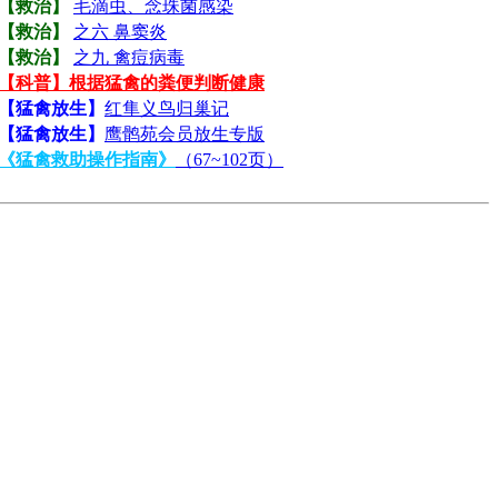
【救治】
毛滴虫、念珠菌感染
【救治】
之六 鼻窦炎
【救治】
之九 禽痘病毒
【科普】根据猛禽的粪便判断健康
【猛禽放生】
红隼义鸟归巢记
【猛禽放生】
鹰鹘苑会员放生专版
《猛禽救助操作指南》
（67~102页）