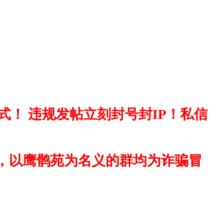
！ 违规发帖立刻封号封IP！私信
，以鹰鹘苑为名义的群均为诈骗冒