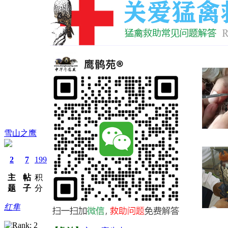
雪山之鹰
2
7
199
主
帖
积
题
子
分
红隼