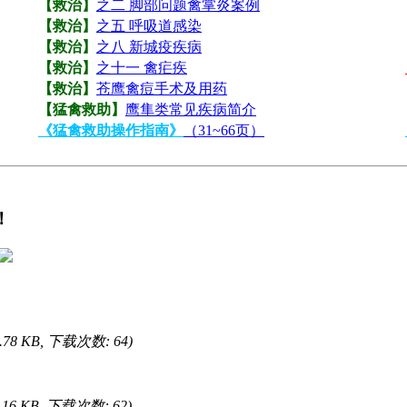
【救治】
之二 脚部问题禽掌炎案例
【救治】
之五 呼吸道感染
【救治】
之八 新城疫疾病
【救治】
之十一 禽疟疾
【救治】
苍鹰禽痘手术及用药
【猛禽救助】
鹰隼类常见疾病简介
《猛禽救助操作指南》
（31~66页）
！
0.78 KB, 下载次数: 64)
9.16 KB, 下载次数: 62)