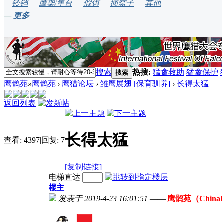
铃铛
—
鹰架/隼台
—
假饵
—
摘窝子
—
其他
—
更多
搜索
热搜:
猛禽救助
猛禽保护
搜索
鹰鹘苑
»
鹰鹘苑
›
鹰猎论坛
›
雏鹰展翅 [保育驯养]
›
长得太猛
返回列表
长得太猛
查看:
4397
|
回复:
7
[复制链接]
电梯直达
楼主
发表于 2019-4-23 16:01:51
——
鹰鹘苑（ChinaF