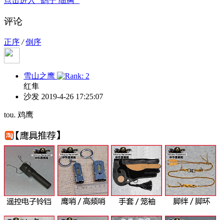
点击进入 "鹞子 细胸"
评论
正序
/
倒序
雪山之鹰
红隼
沙发
2019-4-26 17:25:07
tou. 鸡鹰