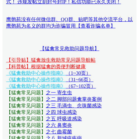
式！ 违规发帖立刻封号封IP！私信功能已永久关闭！
鹰鹘苑没有任何微信群、QQ群、贴吧等其他交流平台，以
鹰鹘苑为名义的群均为诈骗冒用【查看诈骗名单】
【猛禽常见救助问题导航】
【引导贴】猛禽放生救助常见问题导航帖
【科普帖】根据猛禽的粪便判断健康
《猛禽救助中心操作指南》
（1~30页）
《猛禽救助中心操作指南》
（31~66页）
《猛禽救助中心操作指南》
（67~102页）
【猛禽常见问题
】
之一 寄生虫
【猛禽常见问题
】
之二 脚部问题禽掌炎案例
【猛禽常见问题
】
之三 毛滴虫、念珠菌感染
【猛禽常见问题
】
之四 球虫感染
【猛禽常见问题
】
之五 呼吸道感染
【猛禽常见问题
】
之六 鼻窦炎
【猛禽常见问题
】
之七 曲霉菌
【猛禽常见问题
】
之八 新城疫疾病