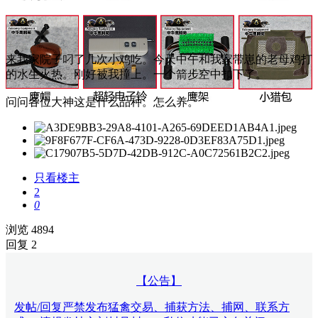
来我家院子叼了几次小鸡吃。今天中午和我家带崽的老母鸡打
的水生火热。刚好被我撞上。一个箭步空中扣下了。
问问各位大神这是什么品种。怎么养。
只看楼主
2
0
浏览 4894
回复 2
【公告】
发帖/回复严禁发布猛禽交易、捕获方法、捕网、联系方