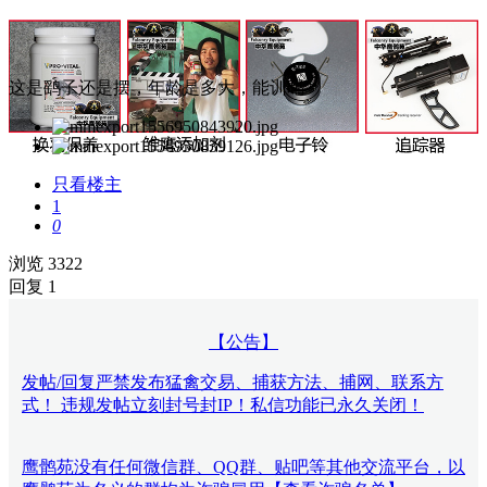
这是鹞子还是摆，年龄是多大，能训吗
只看楼主
1
0
浏览 3322
回复 1
【公告】
发帖/回复严禁发布猛禽交易、捕获方法、捕网、联系方
式！ 违规发帖立刻封号封IP！私信功能已永久关闭！
鹰鹘苑没有任何微信群、QQ群、贴吧等其他交流平台，以