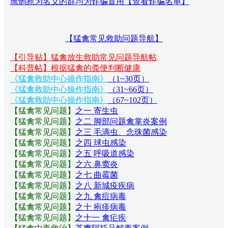
鹰鹘苑为名义的群均为诈骗冒用【查看诈骗名单】
【猛禽常见救助问题导航】
【引导贴】猛禽放生救助常见问题导航帖
【科普帖】根据猛禽的粪便判断健康
《猛禽救助中心操作指南》
（1~30页）
《猛禽救助中心操作指南》
（31~66页）
《猛禽救助中心操作指南》
（67~102页）
【猛禽常见问题
】
之一 寄生虫
【猛禽常见问题
】
之二 脚部问题禽掌炎案例
【猛禽常见问题
】
之三 毛滴虫、念珠菌感染
【猛禽常见问题
】
之四 球虫感染
【猛禽常见问题
】
之五 呼吸道感染
【猛禽常见问题
】
之六 鼻窦炎
【猛禽常见问题
】
之七 曲霉菌
【猛禽常见问题
】
之八 新城疫疾病
【猛禽常见问题
】
之九 禽痘病毒
【猛禽常见问题
】
之十 疱疹病毒
【猛禽常见问题
】
之十一 禽疟疾