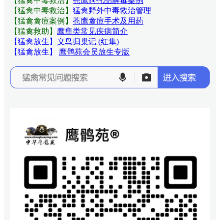
【猛禽中毒救治】
苍鹰阿托品解毒案例
【猛禽中毒救治】
猛禽野外中毒救治管理
【猛禽禽痘案例】
苍鹰禽痘手术及用药
【猛禽救助】
鹰隼类常见疾病简介
【猛禽放生】
义鸟归巢记 (红隼)
【猛禽放生】
鹰鹘苑会员放生专版