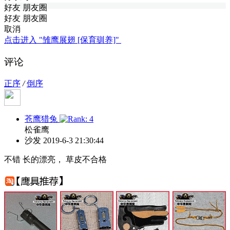
好友
朋友圈
好友
朋友圈
取消
点击进入 "雏鹰展翅 [保育驯养]"
评论
正序
/
倒序
苍鹰猎兔
松雀鹰
沙发
2019-6-3 21:30:44
不错 长的漂亮， 草皮不合格