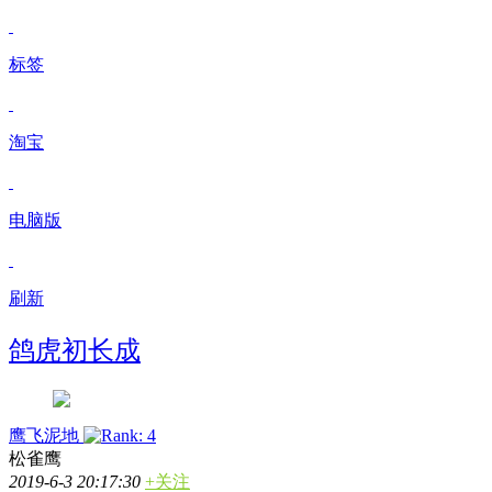
标签
淘宝
电脑版
刷新
鸽虎初长成
鹰飞泥地
松雀鹰
2019-6-3 20:17:30
+关注