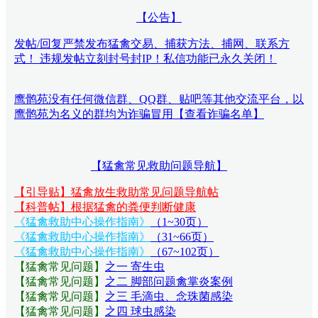
【公告】
发帖/回复严禁发布猛禽交易、捕获方法、捕网、联系方
式！ 违规发帖立刻封号封IP！私信功能已永久关闭！
鹰鹘苑没有任何微信群、QQ群、贴吧等其他交流平台，以
鹰鹘苑为名义的群均为诈骗冒用【查看诈骗名单】
【猛禽常见救助问题导航】
【引导贴】猛禽放生救助常见问题导航帖
【科普帖】根据猛禽的粪便判断健康
《猛禽救助中心操作指南》
（1~30页）
《猛禽救助中心操作指南》
（31~66页）
《猛禽救助中心操作指南》
（67~102页）
【猛禽常见问题
】
之一 寄生虫
【猛禽常见问题
】
之二 脚部问题禽掌炎案例
【猛禽常见问题
】
之三 毛滴虫、念珠菌感染
【猛禽常见问题
】
之四 球虫感染