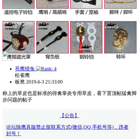
苍鹰猎兔
松雀鹰
板凳
2019-6-3 21:33:00
称上的草皮也是标准的得禽掌炎专用草皮，看下置顶帖猛禽脚
步问题的帖子
【公告】
论坛除鹰具版禁止留联系方式(微信,QQ,手机号等)，违者
封号！