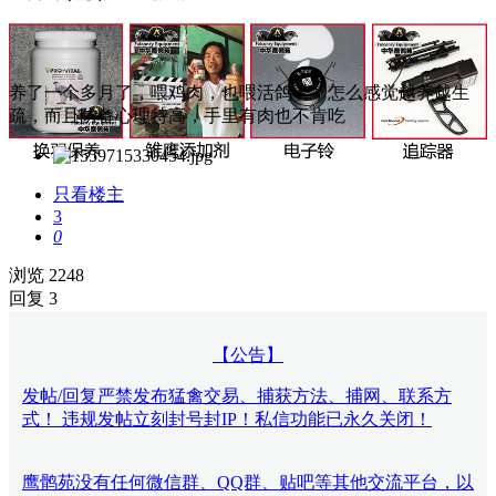
养了一个多月了，喂鸡肉，也喂活鸽子，怎么感觉越养越生
疏，而且防备心理特高，手里有肉也不肯吃
只看楼主
3
0
浏览 2248
回复 3
【公告】
发帖/回复严禁发布猛禽交易、捕获方法、捕网、联系方
式！ 违规发帖立刻封号封IP！私信功能已永久关闭！
鹰鹘苑没有任何微信群、QQ群、贴吧等其他交流平台，以