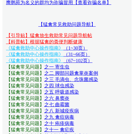
鹰鹘苑为名义的群均为诈骗冒用【查看诈骗名单】
【猛禽常见救助问题导航】
【引导贴】猛禽放生救助常见问题导航帖
【科普帖】根据猛禽的粪便判断健康
《猛禽救助中心操作指南》
（1~30页）
《猛禽救助中心操作指南》
（31~66页）
《猛禽救助中心操作指南》
（67~102页）
【猛禽常见问题
】
之一 寄生虫
【猛禽常见问题
】
之二 脚部问题禽掌炎案例
【猛禽常见问题
】
之三 毛滴虫、念珠菌感染
【猛禽常见问题
】
之四 球虫感染
【猛禽常见问题
】
之五 呼吸道感染
【猛禽常见问题
】
之六 鼻窦炎
【猛禽常见问题
】
之七 曲霉菌
【猛禽常见问题
】
之八 新城疫疾病
【猛禽常见问题
】
之九 禽痘病毒
【猛禽常见问题
】
之十 疱疹病毒
【猛禽常见问题
】
之十一 禽疟疾