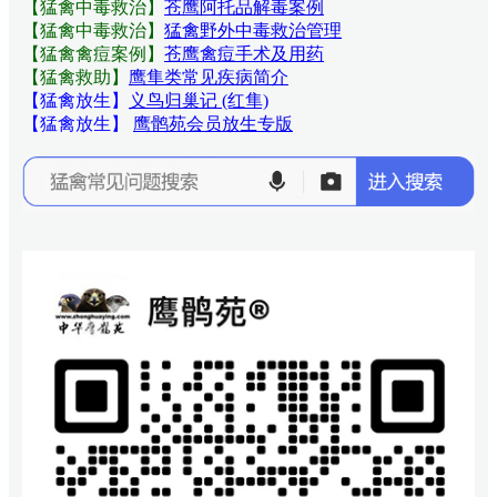
【猛禽中毒救治】
苍鹰阿托品解毒案例
【猛禽中毒救治】
猛禽野外中毒救治管理
【猛禽禽痘案例】
苍鹰禽痘手术及用药
【猛禽救助】
鹰隼类常见疾病简介
【猛禽放生】
义鸟归巢记 (红隼)
【猛禽放生】
鹰鹘苑会员放生专版