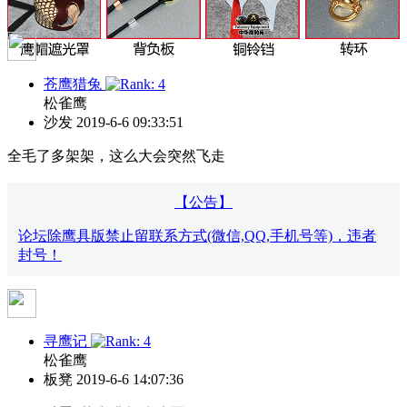
苍鹰猎兔
松雀鹰
沙发
2019-6-6 09:33:51
全毛了多架架，这么大会突然飞走
【公告】
论坛除鹰具版禁止留联系方式(微信,QQ,手机号等)，违者
封号！
寻鹰记
松雀鹰
板凳
2019-6-6 14:07:36