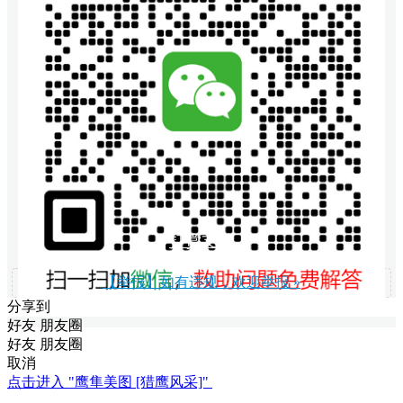
打赏支持
【举报】如有违规，欢迎举报 »
分享到
好友
朋友圈
好友
朋友圈
取消
点击进入 "鹰隼美图 [猎鹰风采]"