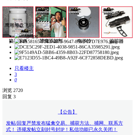
鹰雕能盘飞吗
只看楼主
3
0
浏览 2720
回复 3
【公告】
发帖/回复严禁发布猛禽交易、捕获方法、捕网、联系方
式！ 违规发帖立刻封号封IP！私信功能已永久关闭！