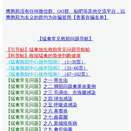
鹰鹘苑没有任何微信群、QQ群、贴吧等其他交流平台，以
鹰鹘苑为名义的群均为诈骗冒用【查看诈骗名单】
【猛禽常见救助问题导航】
【引导贴】猛禽放生救助常见问题导航帖
【科普帖】根据猛禽的粪便判断健康
《猛禽救助中心操作指南》
（1~30页）
《猛禽救助中心操作指南》
（31~66页）
《猛禽救助中心操作指南》
（67~102页）
【猛禽常见问题
】
之一 寄生虫
【猛禽常见问题
】
之二 脚部问题禽掌炎案例
【猛禽常见问题
】
之三 毛滴虫、念珠菌感染
【猛禽常见问题
】
之四 球虫感染
【猛禽常见问题
】
之五 呼吸道感染
【猛禽常见问题
】
之六 鼻窦炎
【猛禽常见问题
】
之七 曲霉菌
【猛禽常见问题
】
之八 新城疫疾病
【猛禽常见问题
】
之九 禽痘病毒