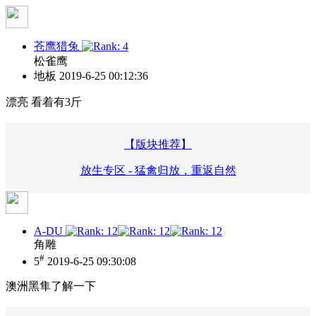
苍鹰猎兔
松雀鹰
地板
2019-6-25 00:12:36
漂亮 看着有3斤
【版块推荐】
放生专区 - 猛禽归放，重返自然
A-DU
角雕
#
5
2019-6-25 09:30:08
澳洲黑隼了解一下