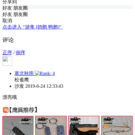
分享到
好友
朋友圈
好友
朋友圈
取消
点击进入 "游隼 [鸽鹘 鸭鹘]"
评论
正序
/
倒序
塞北秋雨
松雀鹰
沙发
2019-6-24 12:33:43
漂亮哦