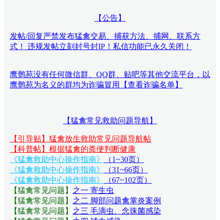
【公告】
发帖/回复严禁发布猛禽交易、捕获方法、捕网、联系方
式！ 违规发帖立刻封号封IP！私信功能已永久关闭！
鹰鹘苑没有任何微信群、QQ群、贴吧等其他交流平台，以
鹰鹘苑为名义的群均为诈骗冒用【查看诈骗名单】
【猛禽常见救助问题导航】
【引导贴】猛禽放生救助常见问题导航帖
【科普帖】根据猛禽的粪便判断健康
《猛禽救助中心操作指南》
（1~30页）
《猛禽救助中心操作指南》
（31~66页）
《猛禽救助中心操作指南》
（67~102页）
【猛禽常见问题
】
之一 寄生虫
【猛禽常见问题
】
之二 脚部问题禽掌炎案例
【猛禽常见问题
】
之三 毛滴虫、念珠菌感染