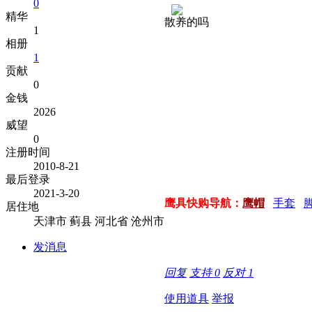
0
精华
散养的吗
1
相册
1
贡献
0
金钱
2026
威望
0
注册时间
2010-8-21
最后登录
2021-3-20
鹰具快购导航：
鹰帽
手套
居住地
天津市 蓟县 河北省 沧州市
发消息
回复
支持
0
反对
1
使用道具
举报