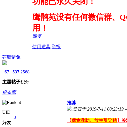
功能已永久关闭！
鹰鹘苑没有任何微信群、Q
用！
回复
使用道具
举报
苍鹰猎兔
67
537
2568
主题
帖子
积分
松雀鹰
推荐
发表于 2019-7-11 08:23:19
UID
3
【
猛禽救助、放生引导贴
】关
好友