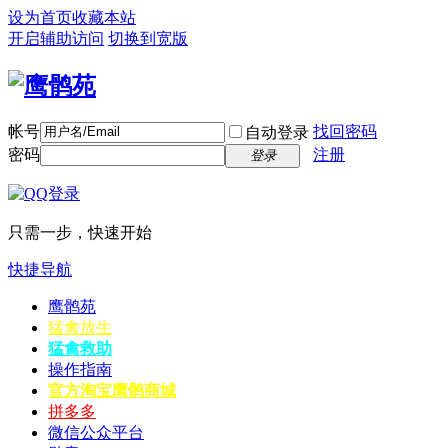
设为首页
收藏本站
开启辅助访问
切换到宽版
帐号
找回密码
自动登录
密码
注册
登录
只需一步，快速开始
快捷导航
鹰鹘苑
猛禽放生
猛禽救助
操作指南
官方淘宝
鹰鹘商城
拼多多
微信公众平台