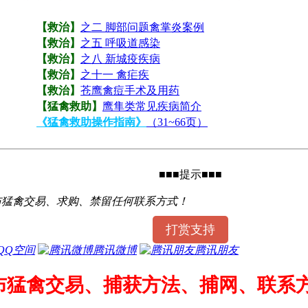
【救治】
之二 脚部问题禽掌炎案例
【救治】
之五 呼吸道感染
【救治】
之八 新城疫疾病
【救治】
之十一 禽疟疾
【救治】
苍鹰禽痘手术及用药
【猛禽救助】
鹰隼类常见疾病简介
《猛禽救助操作指南》
（31~66页）
■■■提示■■■
布猛禽交易、求购、禁留任何联系方式！
打赏支持
QQ空间
腾讯微博
腾讯朋友
布猛禽交易、捕获方法、捕网、联系方