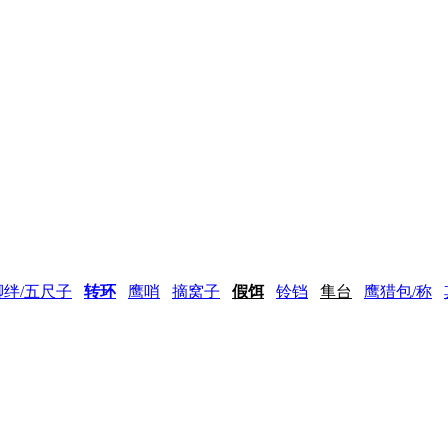
脚绊/五尺子
转环
鹰哨
摘窝子
假饵
铃铛
隼台
鹰猎包/称