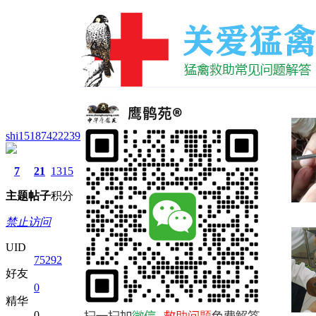
shi15187422239
7
21
1315
主题
帖子
积分
禁止访问
UID
75292
好友
0
精华
0