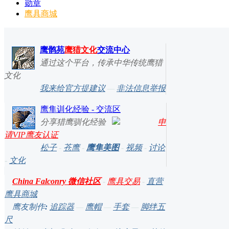
勋章
鹰具商城
鹰鹘苑
鹰猎文化
交流中心
通过这个平台，传承中华传统鹰猎
文化
我来给官方提建议
—
非法信息举报
鹰隼训化经验 - 交流区
分享猎鹰驯化经验
申
请VIP鹰友认证
松子
-
苍鹰
-
鹰隼美图
-
视频
-
讨论
-
文化
China Falconry 微信社区
-
鹰具交易
-
直营
鹰具商城
鹰友制作
:
追踪器
—
鹰帽
—
手套
—
脚绊五
尺