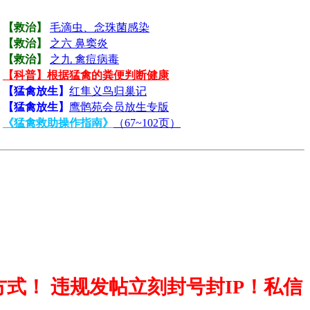
【救治】
毛滴虫、念珠菌感染
【救治】
之六 鼻窦炎
【救治】
之九 禽痘病毒
【科普】根据猛禽的粪便判断健康
【猛禽放生】
红隼义鸟归巢记
【猛禽放生】
鹰鹘苑会员放生专版
《猛禽救助操作指南》
（67~102页）
式！ 违规发帖立刻封号封IP！私信