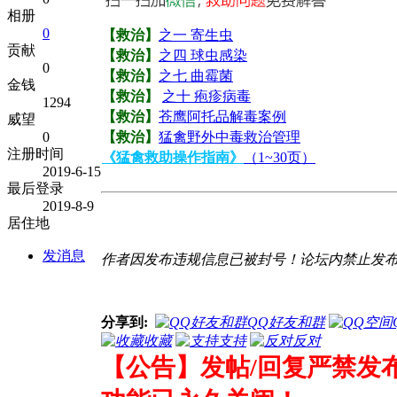
相册
0
【救治】
之一 寄生虫
贡献
【救治】
之四 球虫感染
0
【救治】
之七 曲霉菌
金钱
【救治】
之十 疱疹病毒
1294
【救治】
苍鹰阿托品解毒案例
威望
【救治】
猛禽野外中毒救治管理
0
注册时间
《猛禽救助操作指南》
（1~30页）
2019-6-15
最后登录
2019-8-9
居住地
发消息
作者因发布违规信息已被封号！论坛内禁止发
分享到:
QQ好友和群
收藏
支持
反对
【公告】发帖/回复严禁发