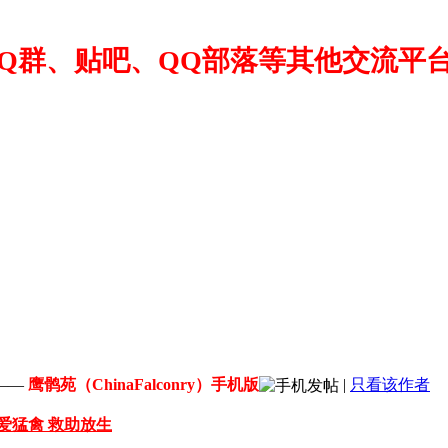
Q群、贴吧、QQ部落等其他交流平
——
鹰鹘苑（ChinaFalconry）手机版
|
只看该作者
爱猛禽 救助放生