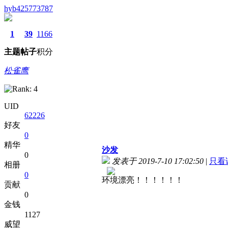
hyb425773787
1
39
1166
主题
帖子
积分
松雀鹰
UID
62226
好友
0
精华
沙发
0
发表于 2019-7-10 17:02:50
|
只看
相册
0
环境漂亮！！！！！！
贡献
0
金钱
1127
威望