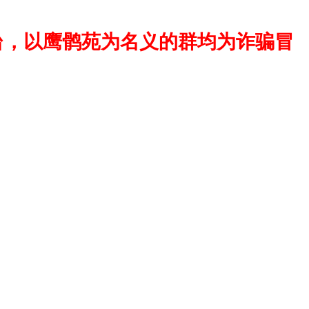
台，以鹰鹘苑为名义的群均为诈骗冒