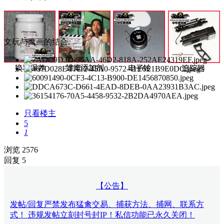
文玩与鹰画的结合.
只看楼主
5
1
浏览 2576
回复 5
【公告】
发帖/回复严禁发布猛禽交易、捕获方法、捕网、联系方
式！ 违规发帖立刻封号封IP！私信功能已永久关闭！