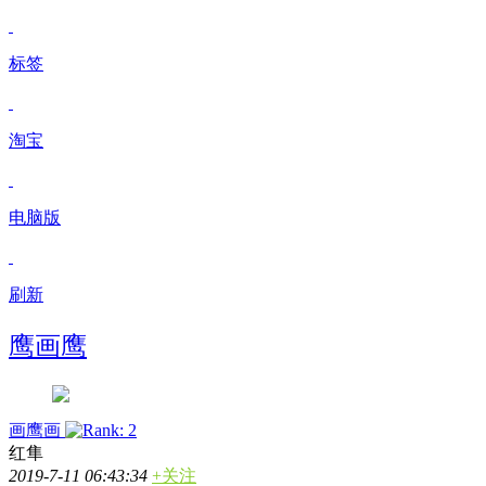
标签
淘宝
电脑版
刷新
鹰画鹰
画鹰画
红隼
2019-7-11 06:43:34
+关注