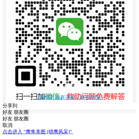
打赏支持
【举报】如有违规，欢迎举报 »
分享到
好友
朋友圈
好友
朋友圈
取消
点击进入 "鹰隼美图 [猎鹰风采]"