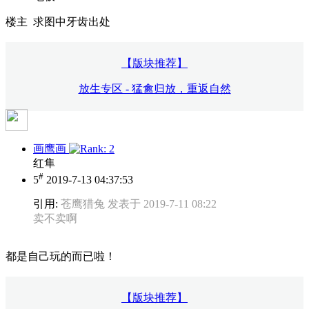
楼主 求图中牙齿出处
【版块推荐】
放生专区 - 猛禽归放，重返自然
画鹰画
红隼
#
5
2019-7-13 04:37:53
引用:
苍鹰猎兔 发表于 2019-7-11 08:22
卖不卖啊
都是自己玩的而已啦！
【版块推荐】