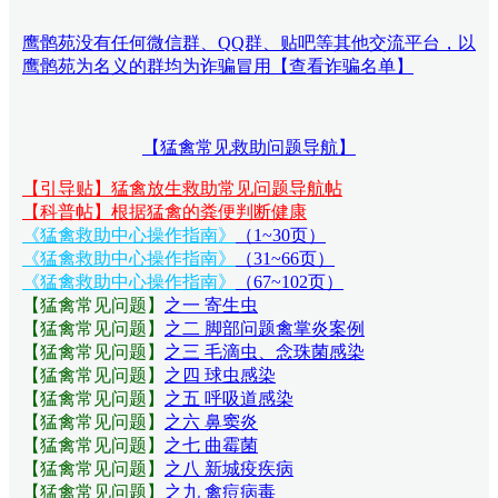
鹰鹘苑没有任何微信群、QQ群、贴吧等其他交流平台，以
鹰鹘苑为名义的群均为诈骗冒用【查看诈骗名单】
【猛禽常见救助问题导航】
【引导贴】猛禽放生救助常见问题导航帖
【科普帖】根据猛禽的粪便判断健康
《猛禽救助中心操作指南》
（1~30页）
《猛禽救助中心操作指南》
（31~66页）
《猛禽救助中心操作指南》
（67~102页）
【猛禽常见问题
】
之一 寄生虫
【猛禽常见问题
】
之二 脚部问题禽掌炎案例
【猛禽常见问题
】
之三 毛滴虫、念珠菌感染
【猛禽常见问题
】
之四 球虫感染
【猛禽常见问题
】
之五 呼吸道感染
【猛禽常见问题
】
之六 鼻窦炎
【猛禽常见问题
】
之七 曲霉菌
【猛禽常见问题
】
之八 新城疫疾病
【猛禽常见问题
】
之九 禽痘病毒