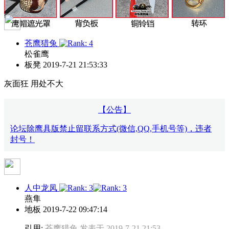
苍鹰猎兔
松雀鹰
板凳
2019-7-21 21:53:33
灰面狂 用处不大
【公告】
论坛除鹰具版禁止留联系方式(微信,QQ,手机号等)，违者
封号！
人中龙凤
燕隼
地板
2019-7-22 09:47:14
引用:
苍鹰猎兔 发表于 2019-7-21 21:53