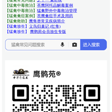
【猛禽常见问题
】
之十一 禽疟疾
【猛禽中毒救治】
苍鹰阿托品解毒案例
【猛禽中毒救治】
猛禽野外中毒救治管理
【猛禽禽痘案例】
苍鹰禽痘手术及用药
【猛禽救助】
鹰隼类常见疾病简介
【猛禽放生】
义鸟归巢记 (红隼)
【猛禽放生】
鹰鹘苑会员放生专版