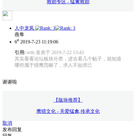
救助专区 - 猛禽救助
人中龙凤
燕隼
#
6
2019-7-23 11:19:06
引用:
wtls 发表于 2019-7-22 13:43
其实看看论坛板块分类，进去看几个帖子，就知道
哪些属于猎鹰范畴了，求人不如求己
谢谢啦
【版块推荐】
鹰猎文化 - 关爱猛禽,传承文化
取消
发布回复
回复