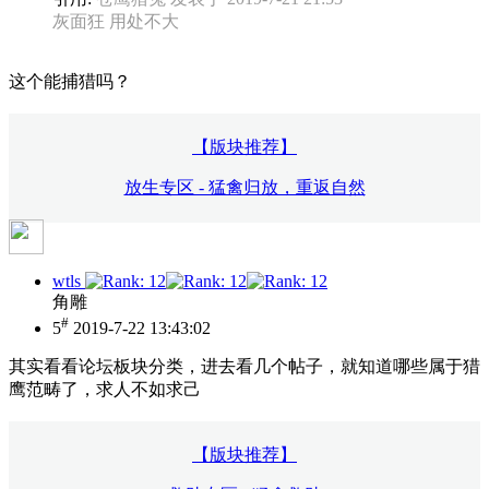
灰面狂 用处不大
这个能捕猎吗？
【版块推荐】
放生专区 - 猛禽归放，重返自然
wtls
角雕
#
5
2019-7-22 13:43:02
其实看看论坛板块分类，进去看几个帖子，就知道哪些属于猎
鹰范畴了，求人不如求己
【版块推荐】