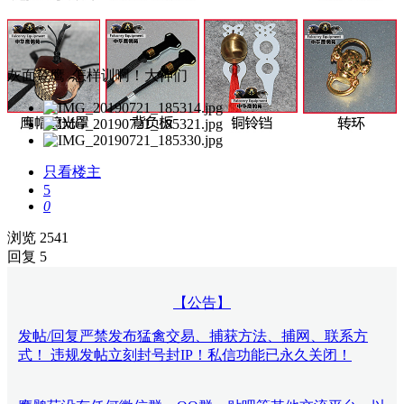
灰面鵟鹰 怎样训啊！大神们
只看楼主
5
0
浏览 2541
回复 5
【公告】
发帖/回复严禁发布猛禽交易、捕获方法、捕网、联系方
式！ 违规发帖立刻封号封IP！私信功能已永久关闭！