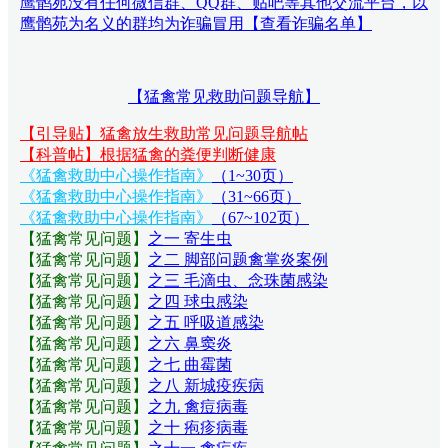
鹰鹘苑没有任何微信群、QQ群、贴吧等其他交流平台，以
鹰鹘苑为名义的群均为诈骗冒用【查看诈骗名单】
【猛禽常见救助问题导航】
【引导贴】猛禽放生救助常见问题导航帖
【科普帖】根据猛禽的粪便判断健康
《猛禽救助中心操作指南》
（1~30页）
《猛禽救助中心操作指南》
（31~66页）
《猛禽救助中心操作指南》
（67~102页）
【猛禽常见问题
】
之一 寄生虫
【猛禽常见问题
】
之二 脚部问题禽掌炎案例
【猛禽常见问题
】
之三 毛滴虫、念珠菌感染
【猛禽常见问题
】
之四 球虫感染
【猛禽常见问题
】
之五 呼吸道感染
【猛禽常见问题
】
之六 鼻窦炎
【猛禽常见问题
】
之七 曲霉菌
【猛禽常见问题
】
之八 新城疫疾病
【猛禽常见问题
】
之九 禽痘病毒
【猛禽常见问题
】
之十 疱疹病毒