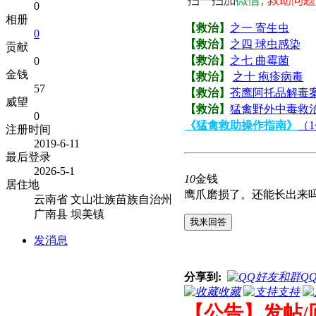
0
相册
【救治】
之一 寄生虫
0
【救治】
之四 球虫感染
贡献
【救治】
之七 曲霉菌
0
金钱
【救治】
之十 疱疹病毒
57
【救治】
苍鹰阿托品解毒
威望
【救治】
猛禽野外中毒救
0
《猛禽救助操作指南》
（1
注册时间
2019-6-11
最后登录
2026-5-1
10
金钱
居住地
鹰爪磨损了。还能长出来
云南省 文山壮族苗族自治州
广南县 坝美镇
我来回答
发消息
分享到:
Q
收藏
支持
【公告】发帖