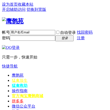
设为首页
收藏本站
开启辅助访问
切换到宽版
帐号
找回密码
自动登录
密码
注册
登录
只需一步，快速开始
快捷导航
鹰鹘苑
猛禽放生
猛禽救助
操作指南
官方淘宝
鹰鹘商城
拼多多
微信公众平台