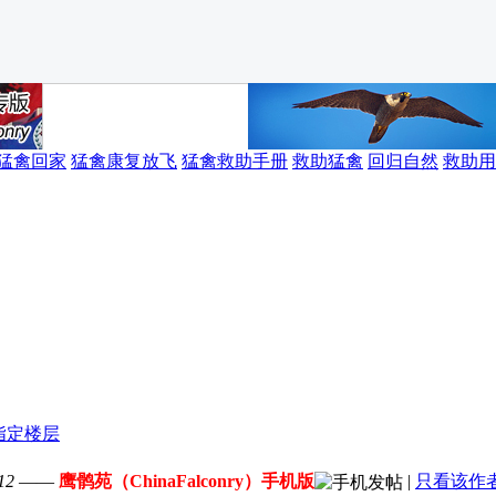
猛禽回家
猛禽康复放飞
猛禽救助手册
救助猛禽
回归自然
救助用
12
——
鹰鹘苑（ChinaFalconry）手机版
|
只看该作