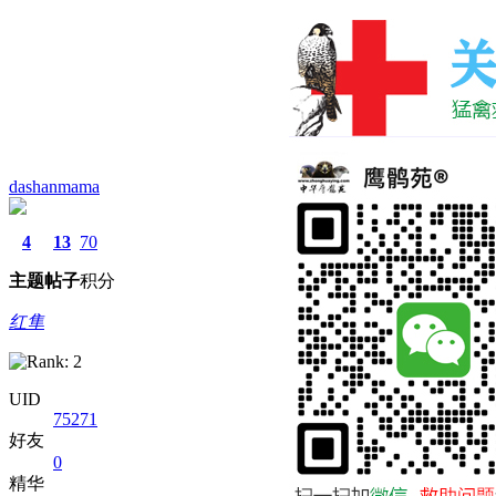
dashanmama
4
13
70
主题
帖子
积分
红隼
UID
75271
好友
0
精华