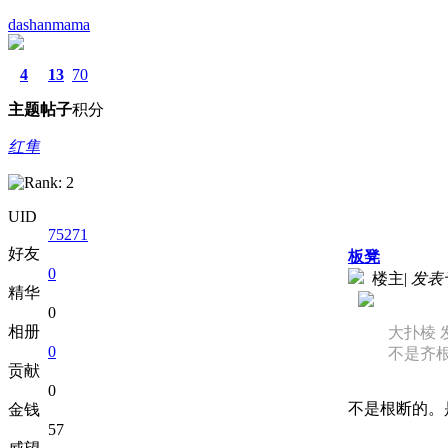
dashanmama
4
13
70
主题
帖子
积分
红隼
UID
75271
好友
板凳
0
楼主
|
发表于 
精华
0
相册
大扑棱 发表
0
不是齐
贡献
0
不是根断的。
金钱
57