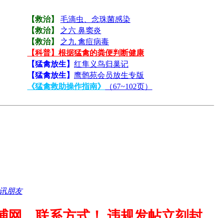
【救治】
毛滴虫、念珠菌感染
【救治】
之六 鼻窦炎
【救治】
之九 禽痘病毒
【科普】根据猛禽的粪便判断健康
【猛禽放生】
红隼义鸟归巢记
【猛禽放生】
鹰鹘苑会员放生专版
《猛禽救助操作指南》
（67~102页）
讯朋友
捕网、联系方式！ 违规发帖立刻封