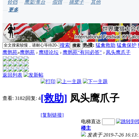
铃铛
—
鹰架/隼台
—
假饵
—
摘窝子
—
其他
—
更多
搜索
热搜:
猛禽救助
猛禽保护
搜索
鹰鹘苑
»
鹰鹘苑
›
鹰猎论坛
›
鹰鹘苑“有问必答”
›
凤头鹰爪子
返回列表
[救助]
凤头鹰爪子
查看:
3182
|
回复:
4
[复制链接]
电梯直达
楼主
发表于 2019-7-26 16:13: