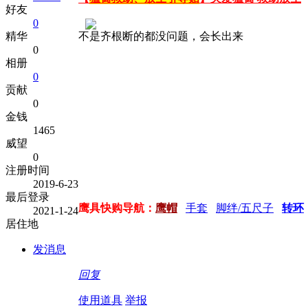
好友
0
不是齐根断的都没问题，会长出来
精华
0
相册
0
贡献
0
金钱
1465
威望
0
注册时间
2019-6-23
最后登录
鹰具快购导航：
鹰帽
手套
脚绊/五尺子
转环
2021-1-24
居住地
发消息
回复
使用道具
举报