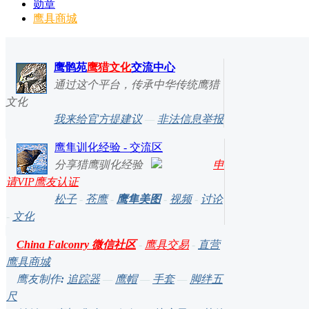
勋章
鹰具商城
鹰鹘苑
鹰猎文化
交流中心
通过这个平台，传承中华传统鹰猎
文化
我来给官方提建议
—
非法信息举报
鹰隼训化经验 - 交流区
分享猎鹰驯化经验
申
请VIP鹰友认证
松子
-
苍鹰
-
鹰隼美图
-
视频
-
讨论
-
文化
China Falconry 微信社区
-
鹰具交易
-
直营
鹰具商城
鹰友制作
:
追踪器
—
鹰帽
—
手套
—
脚绊五
尺