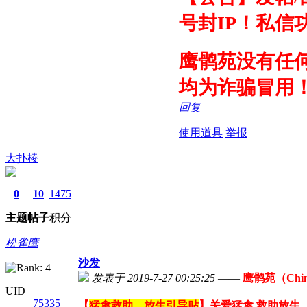
号封IP！私信
鹰鹘苑没有任
均为诈骗冒用
回复
使用道具
举报
大扑棱
0
10
1475
主题
帖子
积分
松雀鹰
沙发
发表于 2019-7-27 00:25:25
——
鹰鹘苑（Chin
UID
75335
【
猛禽救助、放生引导贴
】关爱猛禽 救助放生