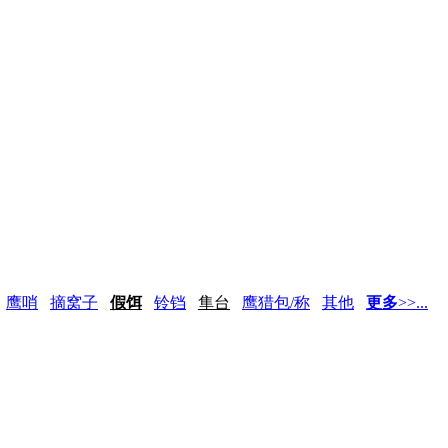
鹰哨
摘窝子
假饵
铃铛
隼台
鹰猎包/称
其他
更多
>>...