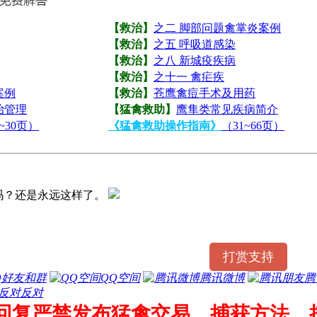
【救治】
之二 脚部问题禽掌炎案例
【救治】
之五 呼吸道感染
【救治】
之八 新城疫疾病
【救治】
之十一 禽疟疾
案例
【救治】
苍鹰禽痘手术及用药
治管理
【猛禽救助】
鹰隼类常见疾病简介
~30页）
《猛禽救助操作指南》
（31~66页）
吗？还是永远这样了。
打赏支持
Q好友和群
QQ空间
腾讯微博
腾
反对
/回复严禁发布猛禽交易、捕获方法、