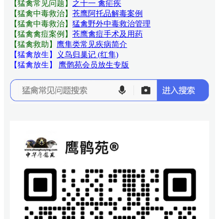
【猛禽常见问题
】
之十一 禽疟疾
【猛禽中毒救治】
苍鹰阿托品解毒案例
【猛禽中毒救治】
猛禽野外中毒救治管理
【猛禽禽痘案例】
苍鹰禽痘手术及用药
【猛禽救助】
鹰隼类常见疾病简介
【猛禽放生】
义鸟归巢记 (红隼)
【猛禽放生】
鹰鹘苑会员放生专版