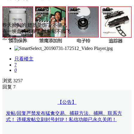
昨天捡到的 翅膀受伤了 不能飞
有一块血肉模糊了 以后能不能飞
怎么喂一下
只看楼主
7
0
浏览 3257
回复 7
【公告】
发帖/回复严禁发布猛禽交易、捕获方法、捕网、联系方
式！ 违规发帖立刻封号封IP！私信功能已永久关闭！