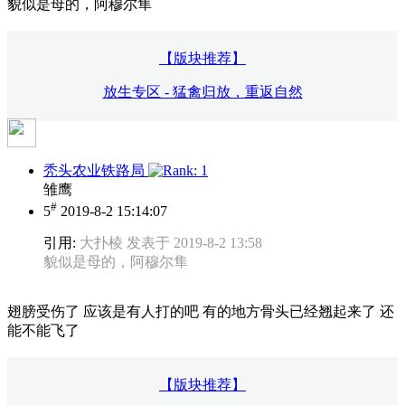
貌似是母的，阿穆尔隼
【版块推荐】
放生专区 - 猛禽归放，重返自然
秃头农业铁路局
雏鹰
#
5
2019-8-2 15:14:07
引用:
大扑棱 发表于 2019-8-2 13:58
貌似是母的，阿穆尔隼
翅膀受伤了 应该是有人打的吧 有的地方骨头已经翘起来了 还
能不能飞了
【版块推荐】