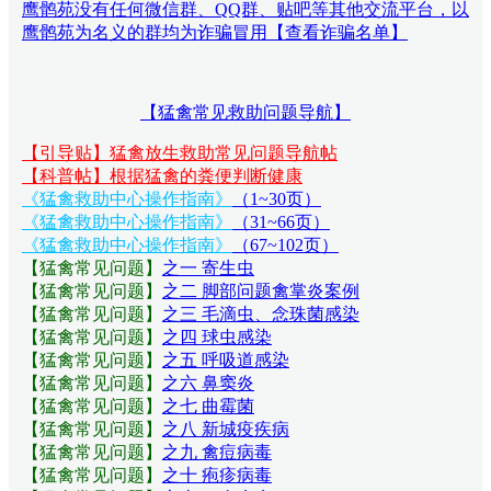
鹰鹘苑没有任何微信群、QQ群、贴吧等其他交流平台，以
鹰鹘苑为名义的群均为诈骗冒用【查看诈骗名单】
【猛禽常见救助问题导航】
【引导贴】猛禽放生救助常见问题导航帖
【科普帖】根据猛禽的粪便判断健康
《猛禽救助中心操作指南》
（1~30页）
《猛禽救助中心操作指南》
（31~66页）
《猛禽救助中心操作指南》
（67~102页）
【猛禽常见问题
】
之一 寄生虫
【猛禽常见问题
】
之二 脚部问题禽掌炎案例
【猛禽常见问题
】
之三 毛滴虫、念珠菌感染
【猛禽常见问题
】
之四 球虫感染
【猛禽常见问题
】
之五 呼吸道感染
【猛禽常见问题
】
之六 鼻窦炎
【猛禽常见问题
】
之七 曲霉菌
【猛禽常见问题
】
之八 新城疫疾病
【猛禽常见问题
】
之九 禽痘病毒
【猛禽常见问题
】
之十 疱疹病毒