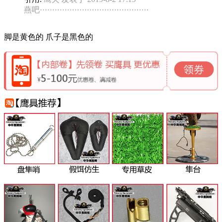
燕吧············································
脚是黄色的 爪子是黑色的