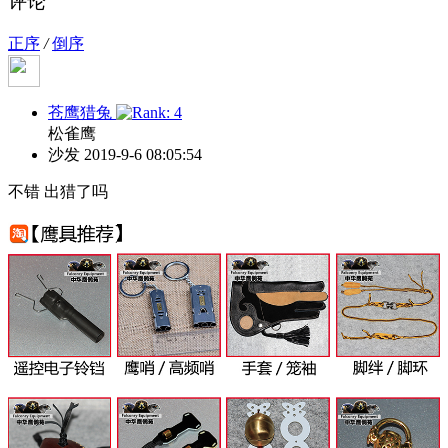
评论
正序
/
倒序
苍鹰猎兔
松雀鹰
沙发
2019-9-6 08:05:54
不错 出猎了吗