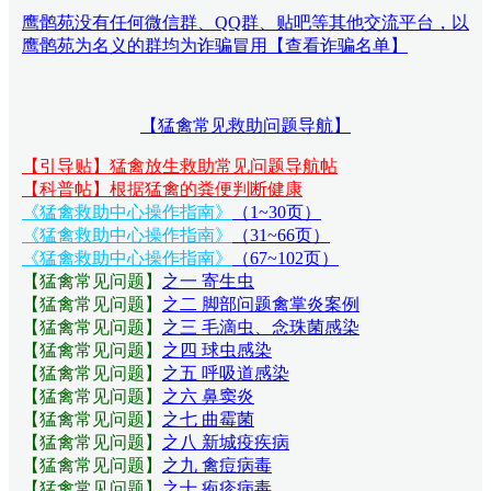
鹰鹘苑没有任何微信群、QQ群、贴吧等其他交流平台，以
鹰鹘苑为名义的群均为诈骗冒用【查看诈骗名单】
【猛禽常见救助问题导航】
【引导贴】猛禽放生救助常见问题导航帖
【科普帖】根据猛禽的粪便判断健康
《猛禽救助中心操作指南》
（1~30页）
《猛禽救助中心操作指南》
（31~66页）
《猛禽救助中心操作指南》
（67~102页）
【猛禽常见问题
】
之一 寄生虫
【猛禽常见问题
】
之二 脚部问题禽掌炎案例
【猛禽常见问题
】
之三 毛滴虫、念珠菌感染
【猛禽常见问题
】
之四 球虫感染
【猛禽常见问题
】
之五 呼吸道感染
【猛禽常见问题
】
之六 鼻窦炎
【猛禽常见问题
】
之七 曲霉菌
【猛禽常见问题
】
之八 新城疫疾病
【猛禽常见问题
】
之九 禽痘病毒
【猛禽常见问题
】
之十 疱疹病毒