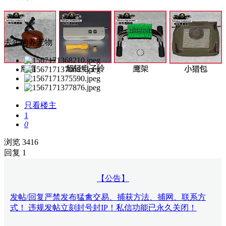
去年的养宠物
只看楼主
1
0
浏览 3416
回复 1
【公告】
发帖/回复严禁发布猛禽交易、捕获方法、捕网、联系方
式！ 违规发帖立刻封号封IP！私信功能已永久关闭！