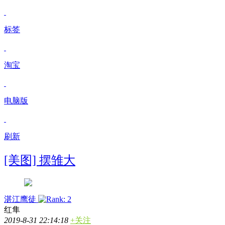
标签
淘宝
电脑版
刷新
[美图] 摆雏大
湛江鹰徒
红隼
2019-8-31 22:14:18
+关注