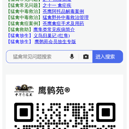
【猛禽常见问题
】
之十一 禽疟疾
【猛禽中毒救治】
苍鹰阿托品解毒案例
【猛禽中毒救治】
猛禽野外中毒救治管理
【猛禽禽痘案例】
苍鹰禽痘手术及用药
【猛禽救助】
鹰隼类常见疾病简介
【猛禽放生】
义鸟归巢记 (红隼)
【猛禽放生】
鹰鹘苑会员放生专版