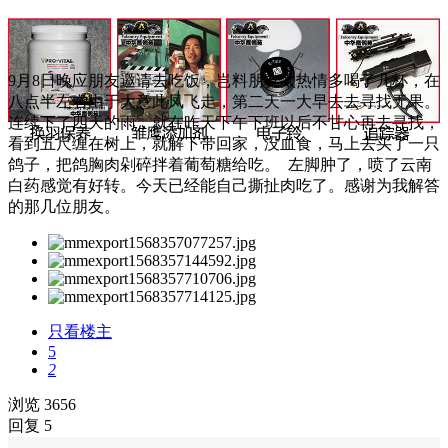
9月8日晚应朋友邀请去吃饭，岂料朋友太热情多喝了几杯，在
八点半左右由于大意此凤飞走，第二天一大早去去寻找无果。
连续下了四天的雨，就在昨天下午下班以后不甘心再去寻找，
看到五尺缠在树上，就解下带回家，没血食，马上去买了一只
鸽子，把鸽胸肉剁碎拌着葡萄糖给吃。 左脚肿了，喷了云南
白药感觉有好转。今天已经能自己撕扯肉吃了。感谢为我解答
的那几位朋友。
只看楼主
5
2
浏览 3656
回复 5