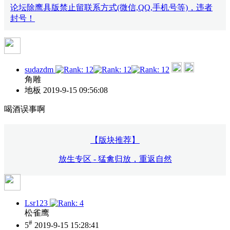
论坛除鹰具版禁止留联系方式(微信,QQ,手机号等)，违者
封号！
sudazdm
角雕
地板
2019-9-15 09:56:08
喝酒误事啊
【版块推荐】
放生专区 - 猛禽归放，重返自然
Lsr123
松雀鹰
#
5
2019-9-15 15:28:41