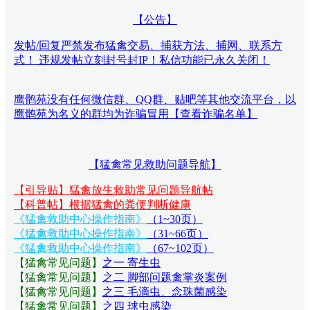
【公告】
发帖/回复严禁发布猛禽交易、捕获方法、捕网、联系方
式！ 违规发帖立刻封号封IP！私信功能已永久关闭！
鹰鹘苑没有任何微信群、QQ群、贴吧等其他交流平台，以
鹰鹘苑为名义的群均为诈骗冒用【查看诈骗名单】
【猛禽常见救助问题导航】
【引导贴】猛禽放生救助常见问题导航帖
【科普帖】根据猛禽的粪便判断健康
《猛禽救助中心操作指南》
（1~30页）
《猛禽救助中心操作指南》
（31~66页）
《猛禽救助中心操作指南》
（67~102页）
【猛禽常见问题
】
之一 寄生虫
【猛禽常见问题
】
之二 脚部问题禽掌炎案例
【猛禽常见问题
】
之三 毛滴虫、念珠菌感染
【猛禽常见问题
】
之四 球虫感染