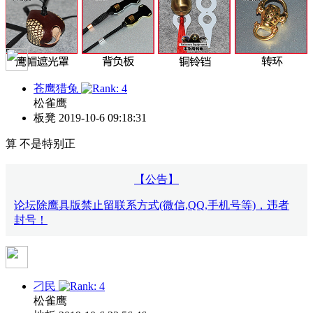
苍鹰猎兔
松雀鹰
板凳
2019-10-6 09:18:31
算 不是特别正
【公告】
论坛除鹰具版禁止留联系方式(微信,QQ,手机号等)，违者
封号！
刁民
松雀鹰