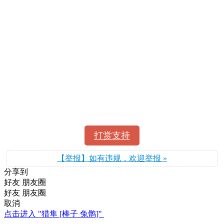
打赏支持
【举报】如有违规，欢迎举报 »
分享到
好友
朋友圈
好友
朋友圈
取消
点击进入 "猎隼 [棒子 兔鹘]"