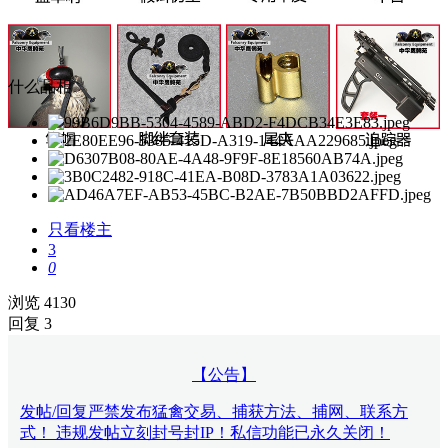
什么品相
只看楼主
3
0
浏览 4130
回复 3
【公告】
发帖/回复严禁发布猛禽交易、捕获方法、捕网、联系方
式！ 违规发帖立刻封号封IP！私信功能已永久关闭！