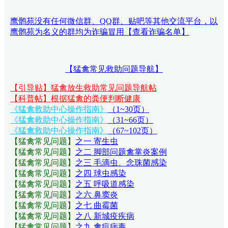
鹰鹘苑没有任何微信群、QQ群、贴吧等其他交流平台，以
鹰鹘苑为名义的群均为诈骗冒用【查看诈骗名单】
【猛禽常见救助问题导航】
【引导贴】猛禽放生救助常见问题导航帖
【科普帖】根据猛禽的粪便判断健康
《猛禽救助中心操作指南》
（1~30页）
《猛禽救助中心操作指南》
（31~66页）
《猛禽救助中心操作指南》
（67~102页）
【猛禽常见问题
】
之一 寄生虫
【猛禽常见问题
】
之二 脚部问题禽掌炎案例
【猛禽常见问题
】
之三 毛滴虫、念珠菌感染
【猛禽常见问题
】
之四 球虫感染
【猛禽常见问题
】
之五 呼吸道感染
【猛禽常见问题
】
之六 鼻窦炎
【猛禽常见问题
】
之七 曲霉菌
【猛禽常见问题
】
之八 新城疫疾病
【猛禽常见问题
】
之九 禽痘病毒