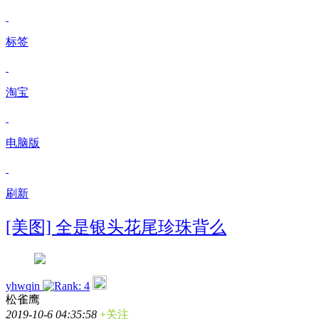
标签
淘宝
电脑版
刷新
[美图] 全是银头花尾珍珠背么
yhwqin
松雀鹰
2019-10-6 04:35:58
+关注