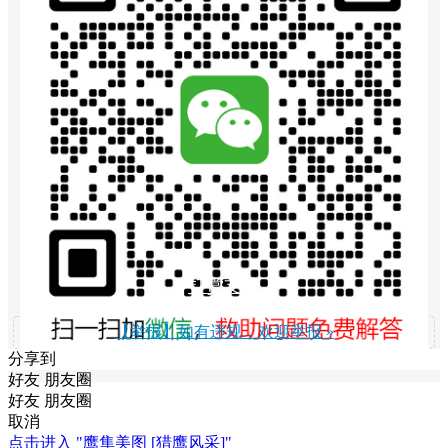
打赏支持
【举报】如有违规，欢迎举报 »
分享到
好友
朋友圈
好友
朋友圈
取消
点击进入 "鹰隼美图 [猎鹰风采]"