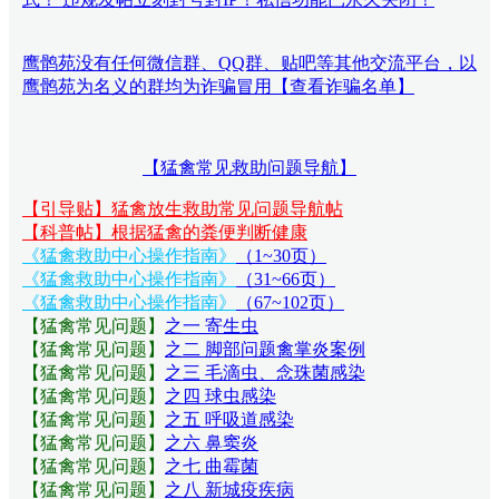
鹰鹘苑没有任何微信群、QQ群、贴吧等其他交流平台，以
鹰鹘苑为名义的群均为诈骗冒用【查看诈骗名单】
【猛禽常见救助问题导航】
【引导贴】猛禽放生救助常见问题导航帖
【科普帖】根据猛禽的粪便判断健康
《猛禽救助中心操作指南》
（1~30页）
《猛禽救助中心操作指南》
（31~66页）
《猛禽救助中心操作指南》
（67~102页）
【猛禽常见问题
】
之一 寄生虫
【猛禽常见问题
】
之二 脚部问题禽掌炎案例
【猛禽常见问题
】
之三 毛滴虫、念珠菌感染
【猛禽常见问题
】
之四 球虫感染
【猛禽常见问题
】
之五 呼吸道感染
【猛禽常见问题
】
之六 鼻窦炎
【猛禽常见问题
】
之七 曲霉菌
【猛禽常见问题
】
之八 新城疫疾病