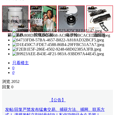
有没有来图画鹰的？
只看楼主
0
0
浏览 2052
回复 0
【公告】
发帖/回复严禁发布猛禽交易、捕获方法、捕网、联系方
式！ 违规发帖立刻封号封IP！私信功能已永久关闭！