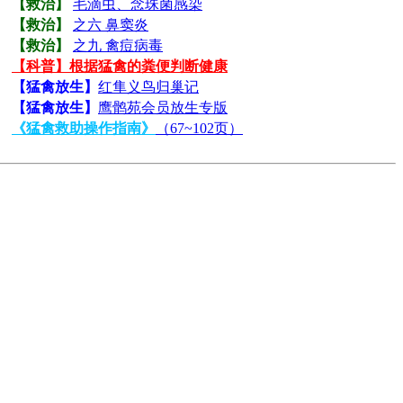
【救治】
毛滴虫、念珠菌感染
【救治】
之六 鼻窦炎
【救治】
之九 禽痘病毒
【科普】根据猛禽的粪便判断健康
【猛禽放生】
红隼义鸟归巢记
【猛禽放生】
鹰鹘苑会员放生专版
《猛禽救助操作指南》
（67~102页）