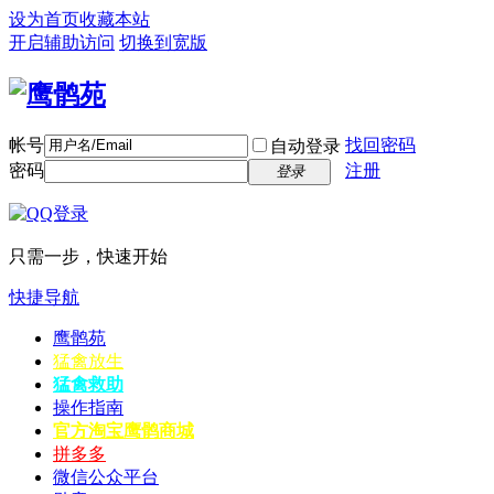
设为首页
收藏本站
开启辅助访问
切换到宽版
帐号
找回密码
自动登录
密码
注册
登录
只需一步，快速开始
快捷导航
鹰鹘苑
猛禽放生
猛禽救助
操作指南
官方淘宝
鹰鹘商城
拼多多
微信公众平台