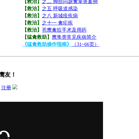
【救治】
之二 脚部问题禽掌炎案例
【救治】
之五 呼吸道感染
【救治】
之八 新城疫疾病
【救治】
之十一 禽疟疾
【救治】
苍鹰禽痘手术及用药
【猛禽救助】
鹰隼类常见疾病简介
《猛禽救助操作指南》
（31~66页）
鹰友！
？
注册