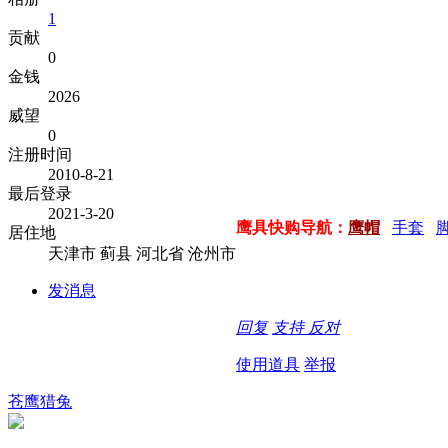
1
贡献
0
金钱
2026
威望
0
注册时间
2010-8-21
最后登录
2021-3-20
鹰具快购导航：
鹰帽
手套
居住地
天津市 蓟县 河北省 沧州市
发消息
回复
支持
反对
使用道具
举报
苍鹰猎兔