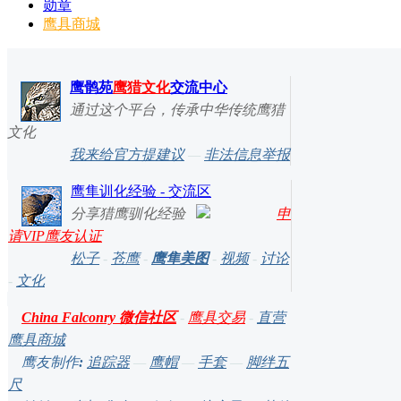
勋章
鹰具商城
鹰鹘苑
鹰猎文化
交流中心
通过这个平台，传承中华传统鹰猎
文化
我来给官方提建议
—
非法信息举报
鹰隼训化经验 - 交流区
分享猎鹰驯化经验
申
请VIP鹰友认证
松子
-
苍鹰
-
鹰隼美图
-
视频
-
讨论
-
文化
China Falconry 微信社区
-
鹰具交易
-
直营
鹰具商城
鹰友制作
:
追踪器
—
鹰帽
—
手套
—
脚绊五
尺