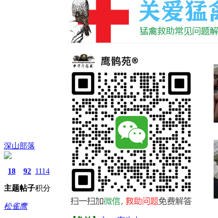
深山部落
18
92
1114
主题
帖子
积分
松雀鹰