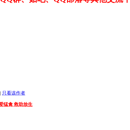
|
只看该作者
爱猛禽 救助放生