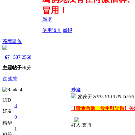
冒用！
回复
使用道具
举报
苍鹰猎兔
67
537
2568
主题
帖子
积分
松雀鹰
沙发
发表于 2019-10-13 00:10:56
UID
3
【
猛禽救助、放生引导贴
】关
好友
0
精华
好人 支持！
1
相册