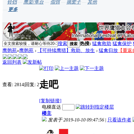
铃铛
—
鹰架/隼台
—
假饵
—
摘窝子
—
其他
—
更多
搜索
热搜:
猛禽救助
猛禽保护
搜索
鹰鹘苑
»
鹰鹘苑
›
【可持续鹰猎】救助、放生
›
猛禽归放
【重返
返回列表
走吧
查看:
2814
|
回复:
2
[复制链接]
电梯直达
楼主
发表于 2019-10-10 09:47:56
|
只看该作者