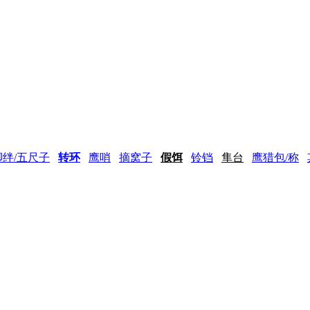
脚绊/五尺子
转环
鹰哨
摘窝子
假饵
铃铛
隼台
鹰猎包/称