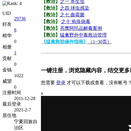
【救治】
之一 寄生虫
【救治】
之四 球虫感染
UID
【救治】
之七 曲霉菌
29736
【救治】
之十 疱疹病毒
好友
【救治】
苍鹰阿托品解毒案例
8
【救治】
猛禽野外中毒救治管理
精华
0
《猛禽救助操作指南》
（1~30页）
相册
1
贡献
0
一键注册，浏览隐藏内容，结交更多
金钱
1022
威望
您需要
登录
才可以下载或查看，没有帐号
0
注册时间
x
2011-12-28
最后登录
2021-2-7
居住地
宁夏回族自
治区