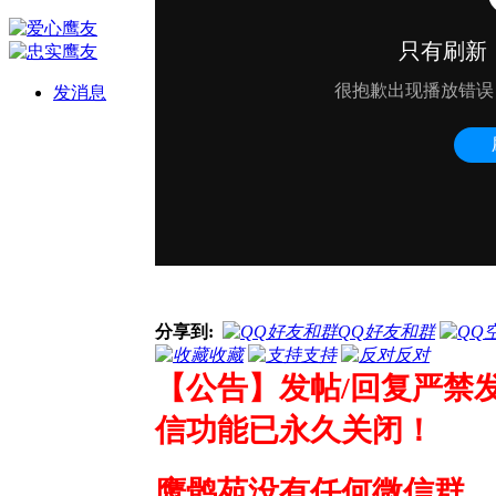
发消息
分享到:
QQ好友和群
收藏
支持
反对
【公告】发帖/回复严禁
信功能已永久关闭！
鹰鹘苑没有任何微信群、