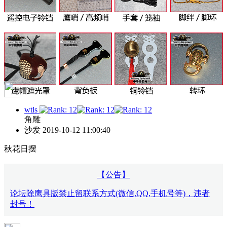
wtls
角雕
沙发
2019-10-12 11:00:40
秋花日摆
【公告】
论坛除鹰具版禁止留联系方式(微信,QQ,手机号等)，违者
封号！