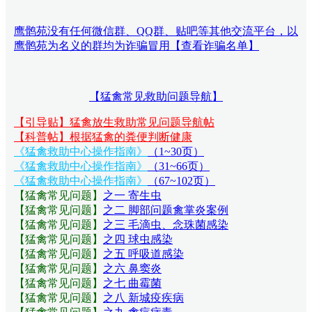
鹰鹘苑没有任何微信群、QQ群、贴吧等其他交流平台，以
鹰鹘苑为名义的群均为诈骗冒用【查看诈骗名单】
【猛禽常见救助问题导航】
【引导贴】猛禽放生救助常见问题导航帖
【科普帖】根据猛禽的粪便判断健康
《猛禽救助中心操作指南》
（1~30页）
《猛禽救助中心操作指南》
（31~66页）
《猛禽救助中心操作指南》
（67~102页）
【猛禽常见问题
】
之一 寄生虫
【猛禽常见问题
】
之二 脚部问题禽掌炎案例
【猛禽常见问题
】
之三 毛滴虫、念珠菌感染
【猛禽常见问题
】
之四 球虫感染
【猛禽常见问题
】
之五 呼吸道感染
【猛禽常见问题
】
之六 鼻窦炎
【猛禽常见问题
】
之七 曲霉菌
【猛禽常见问题
】
之八 新城疫疾病