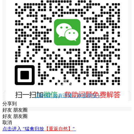
打赏支持
【举报】如有违规，欢迎举报 »
分享到
好友
朋友圈
好友
朋友圈
取消
点击进入 "猛禽归放
【重返自然】
"