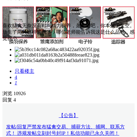
喜欢猛禽无奈没有时间精力驯养，走吧走吧，你本属于天空。
放生了两只这样的鹰了，哪位老师能告诉我这是什么品种，感
觉很小
只看楼主
4
1
浏览 10926
回复 4
【公告】
发帖/回复严禁发布猛禽交易、捕获方法、捕网、联系方
式！ 违规发帖立刻封号封IP！私信功能已永久关闭！