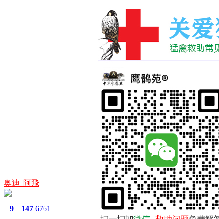
奥迪_阿飛
9
147
6761