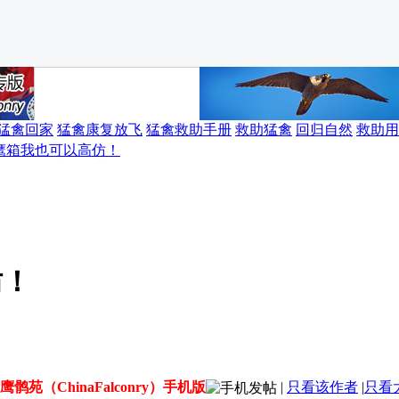
猛禽回家
猛禽康复放飞
猛禽救助手册
救助猛禽
回归自然
救助用
鹰箱我也可以高仿！
仿！
鹰鹘苑（ChinaFalconry）手机版
|
只看该作者
|
只看