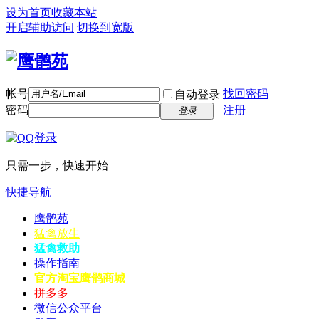
设为首页
收藏本站
开启辅助访问
切换到宽版
帐号
找回密码
自动登录
密码
注册
登录
只需一步，快速开始
快捷导航
鹰鹘苑
猛禽放生
猛禽救助
操作指南
官方淘宝
鹰鹘商城
拼多多
微信公众平台