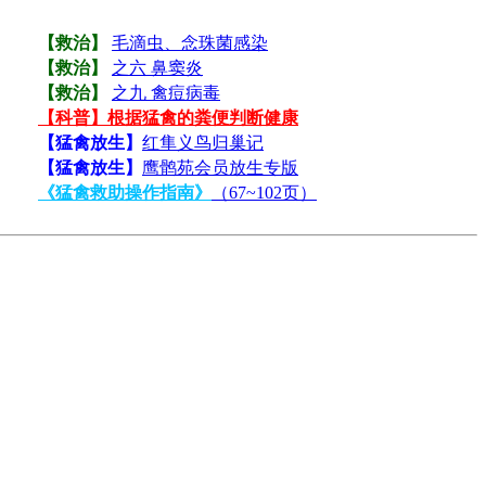
【救治】
毛滴虫、念珠菌感染
【救治】
之六 鼻窦炎
【救治】
之九 禽痘病毒
【科普】根据猛禽的粪便判断健康
【猛禽放生】
红隼义鸟归巢记
【猛禽放生】
鹰鹘苑会员放生专版
《猛禽救助操作指南》
（67~102页）