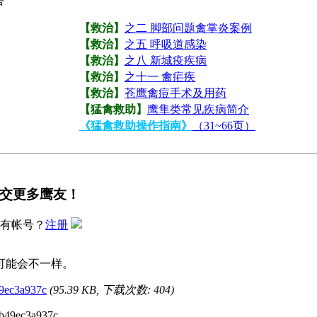
【救治】
之二 脚部问题禽掌炎案例
【救治】
之五 呼吸道感染
【救治】
之八 新城疫疾病
【救治】
之十一 禽疟疾
【救治】
苍鹰禽痘手术及用药
【猛禽救助】
鹰隼类常见疾病简介
《猛禽救助操作指南》
（31~66页）
交更多鹰友！
有帐号？
注册
可能会不一样。
9ec3a937c
(95.39 KB, 下载次数: 404)