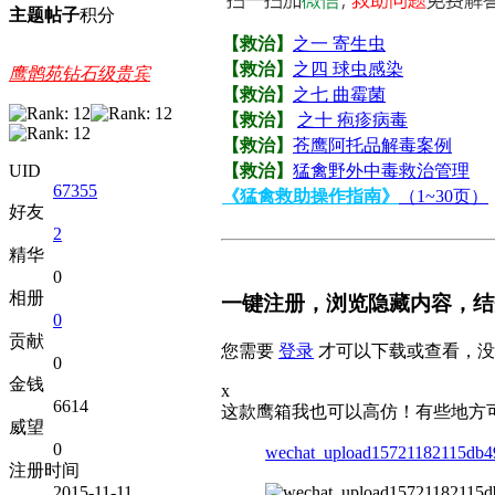
主题
帖子
积分
【救治】
之一 寄生虫
【救治】
之四 球虫感染
鹰鹘苑钻石级贵宾
【救治】
之七 曲霉菌
【救治】
之十 疱疹病毒
【救治】
苍鹰阿托品解毒案例
【救治】
猛禽野外中毒救治管理
UID
67355
《猛禽救助操作指南》
（1~30页）
好友
2
精华
0
相册
一键注册，浏览隐藏内容，结
0
贡献
您需要
登录
才可以下载或查看，没
0
金钱
x
6614
这款鹰箱我也可以高仿！有些地方
威望
0
wechat_upload15721182115db4
注册时间
2015-11-11