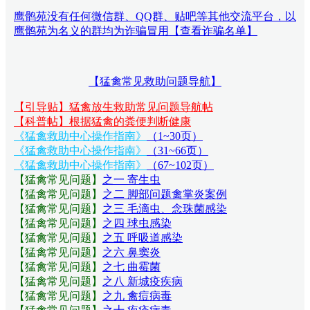
鹰鹘苑没有任何微信群、QQ群、贴吧等其他交流平台，以
鹰鹘苑为名义的群均为诈骗冒用【查看诈骗名单】
【猛禽常见救助问题导航】
【引导贴】猛禽放生救助常见问题导航帖
【科普帖】根据猛禽的粪便判断健康
《猛禽救助中心操作指南》
（1~30页）
《猛禽救助中心操作指南》
（31~66页）
《猛禽救助中心操作指南》
（67~102页）
【猛禽常见问题
】
之一 寄生虫
【猛禽常见问题
】
之二 脚部问题禽掌炎案例
【猛禽常见问题
】
之三 毛滴虫、念珠菌感染
【猛禽常见问题
】
之四 球虫感染
【猛禽常见问题
】
之五 呼吸道感染
【猛禽常见问题
】
之六 鼻窦炎
【猛禽常见问题
】
之七 曲霉菌
【猛禽常见问题
】
之八 新城疫疾病
【猛禽常见问题
】
之九 禽痘病毒