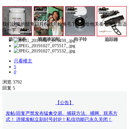
我们这里的猎隼11月份就开始换毛了，先给他关在仓库里面适
应一下
只看楼主
5
0
浏览 3792
回复 5
【公告】
发帖/回复严禁发布猛禽交易、捕获方法、捕网、联系方
式！ 违规发帖立刻封号封IP！私信功能已永久关闭！