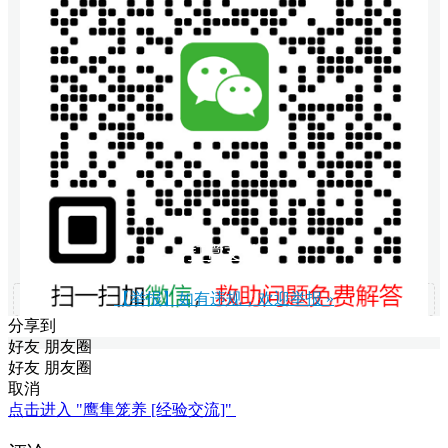
打赏支持
【举报】如有违规，欢迎举报 »
分享到
好友
朋友圈
好友
朋友圈
取消
点击进入 "鹰隼笼养 [经验交流]"