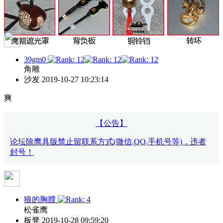
39gm0
角雕
沙发
2019-10-27 10:23:14
爽
【公告】
论坛除鹰具版禁止留联系方式(微信,QQ,手机号等)，违者
封号！
狼的胸膛
松雀鹰
板凳
2019-10-28 09:59:20