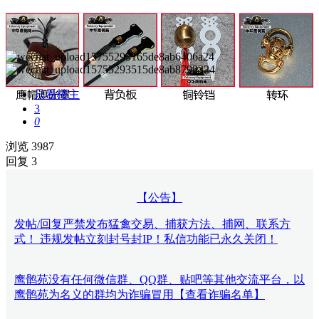
只看楼主
3
0
浏览 3987
回复 3
【公告】
发帖/回复严禁发布猛禽交易、捕获方法、捕网、联系方
式！ 违规发帖立刻封号封IP！私信功能已永久关闭！
鹰鹘苑没有任何微信群、QQ群、贴吧等其他交流平台，以
鹰鹘苑为名义的群均为诈骗冒用【查看诈骗名单】