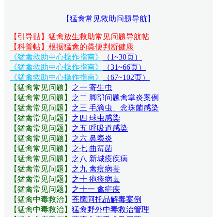
【猛禽常见救助问题导航】
【引导贴】猛禽放生救助常见问题导航帖
【科普帖】根据猛禽的粪便判断健康
《猛禽救助中心操作指南》
（1~30页）
《猛禽救助中心操作指南》
（31~66页）
《猛禽救助中心操作指南》
（67~102页）
【猛禽常见问题
】
之一 寄生虫
【猛禽常见问题
】
之二 脚部问题禽掌炎案例
【猛禽常见问题
】
之三 毛滴虫、念珠菌感染
【猛禽常见问题
】
之四 球虫感染
【猛禽常见问题
】
之五 呼吸道感染
【猛禽常见问题
】
之六 鼻窦炎
【猛禽常见问题
】
之七 曲霉菌
【猛禽常见问题
】
之八 新城疫疾病
【猛禽常见问题
】
之九 禽痘病毒
【猛禽常见问题
】
之十 疱疹病毒
【猛禽常见问题
】
之十一 禽疟疾
【猛禽中毒救治】
苍鹰阿托品解毒案例
【猛禽中毒救治】
猛禽野外中毒救治管理