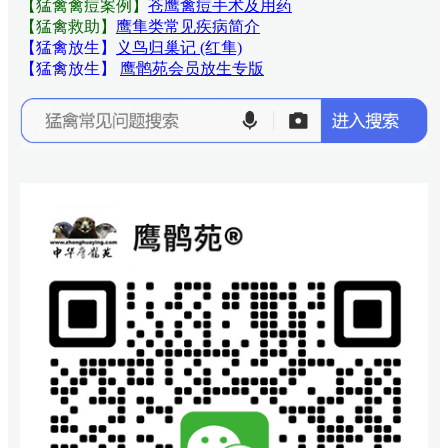
【猛禽禽痘案例】
苍鹰禽痘手术及用药
【猛禽救助】
鹰隼类常见疾病简介
【猛禽放生】
义鸟归巢记 (红隼)
【猛禽放生】
鹰鹘苑会员放生专版