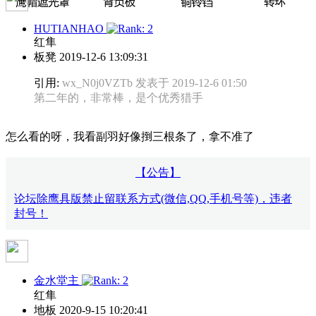
HUTIANHAO
红隼
板凳
2019-12-6 13:09:31
引用:
wx_N0j0VZTb 发表于 2019-12-6 01:50
第二年的，非常棒，是个优秀猎手
怎么看的呀，我看副羽好像捯三根条了，拿不准了
【公告】
论坛除鹰具版禁止留联系方式(微信,QQ,手机号等)，违者
封号！
金水堂主
红隼
地板
2020-9-15 10:20:41