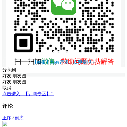
打赏支持
【举报】如有违规，欢迎举报 »
分享到
好友
朋友圈
好友
朋友圈
取消
点击进入 "【训鹰专区】"
评论
正序
/
倒序