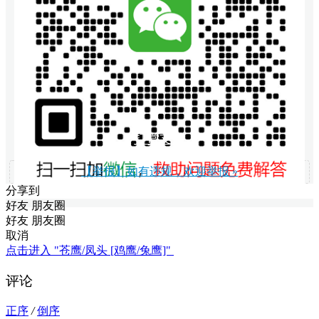
打赏支持
【举报】如有违规，欢迎举报 »
分享到
好友
朋友圈
好友
朋友圈
取消
点击进入 "苍鹰/凤头 [鸡鹰/兔鹰]"
评论
正序
/
倒序