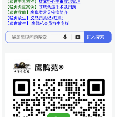
【猛禽中毒救治】
猛禽野外中毒救治管理
【猛禽禽痘案例】
苍鹰禽痘手术及用药
【猛禽救助】
鹰隼类常见疾病简介
【猛禽放生】
义鸟归巢记 (红隼)
【猛禽放生】
鹰鹘苑会员放生专版