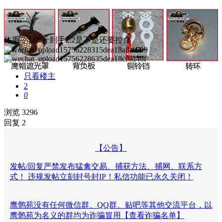
体重，1.96斤到手2.2是不是还要控食
只看楼主
2
0
浏览 3296
回复 2
【公告】
发帖/回复严禁发布猛禽交易、捕获方法、捕网、联系方
式！ 违规发帖立刻封号封IP！私信功能已永久关闭！
鹰鹘苑没有任何微信群、QQ群、贴吧等其他交流平台，以
鹰鹘苑为名义的群均为诈骗冒用【查看诈骗名单】