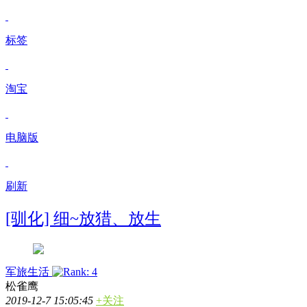
标签
淘宝
电脑版
刷新
[驯化] 细~放猎、放生
军旅生活
松雀鹰
2019-12-7 15:05:45
+关注