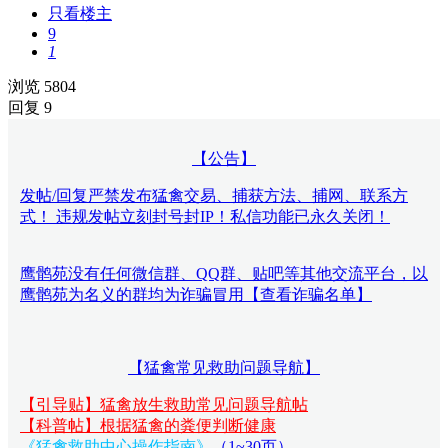
只看楼主
9
1
浏览 5804
回复 9
【公告】
发帖/回复严禁发布猛禽交易、捕获方法、捕网、联系方
式！ 违规发帖立刻封号封IP！私信功能已永久关闭！
鹰鹘苑没有任何微信群、QQ群、贴吧等其他交流平台，以
鹰鹘苑为名义的群均为诈骗冒用【查看诈骗名单】
【猛禽常见救助问题导航】
【引导贴】猛禽放生救助常见问题导航帖
【科普帖】根据猛禽的粪便判断健康
《猛禽救助中心操作指南》
（1~30页）