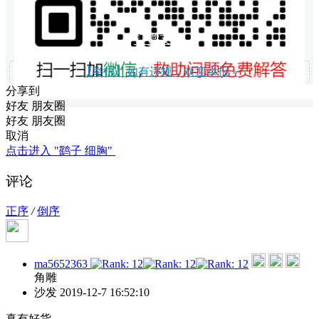
打赏支持
【举报】如有违规，欢迎举报 »
分享到
好友
朋友圈
好友
朋友圈
取消
点击进入 "鹞子 细胸"
评论
正序
/
倒序
ma5652363
角雕
沙发
2019-12-7 16:52:10
真有好货