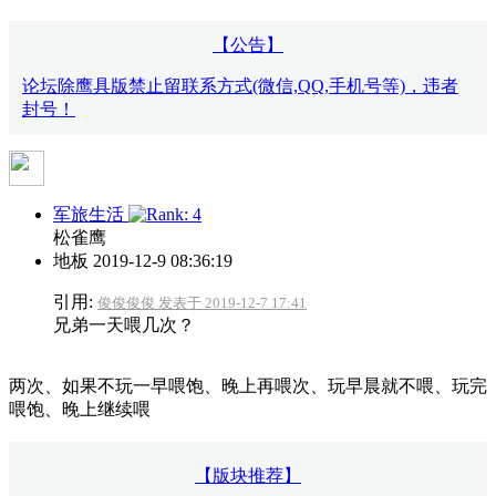
【公告】
论坛除鹰具版禁止留联系方式(微信,QQ,手机号等)，违者
封号！
军旅生活
松雀鹰
地板
2019-12-9 08:36:19
引用:
俊俊俊俊 发表于 2019-12-7 17:41
兄弟一天喂几次？
两次、如果不玩一早喂饱、晚上再喂次、玩早晨就不喂、玩完
喂饱、晚上继续喂
【版块推荐】