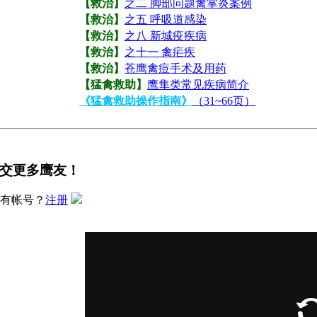
【救治】
之二 脚部问题禽掌炎案例
【救治】
之五 呼吸道感染
【救治】
之八 新城疫疾病
【救治】
之十一 禽疟疾
【救治】
苍鹰禽痘手术及用药
【猛禽救助】
鹰隼类常见疾病简介
《猛禽救助操作指南》
（31~66页）
交更多鹰友！
有帐号？
注册