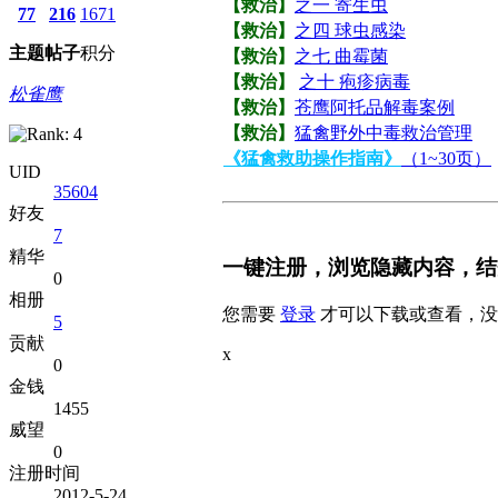
【救治】
之一 寄生虫
77
216
1671
【救治】
之四 球虫感染
主题
帖子
积分
【救治】
之七 曲霉菌
【救治】
之十 疱疹病毒
松雀鹰
【救治】
苍鹰阿托品解毒案例
【救治】
猛禽野外中毒救治管理
《猛禽救助操作指南》
（1~30页）
UID
35604
好友
7
精华
一键注册，浏览隐藏内容，结
0
相册
您需要
登录
才可以下载或查看，没
5
贡献
x
0
金钱
1455
威望
0
注册时间
2012-5-24