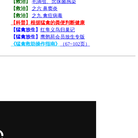
【救治】
毛滴虫、念珠菌感染
【救治】
之六 鼻窦炎
【救治】
之九 禽痘病毒
【科普】根据猛禽的粪便判断健康
【猛禽放生】
红隼义鸟归巢记
【猛禽放生】
鹰鹘苑会员放生专版
《猛禽救助操作指南》
（67~102页）