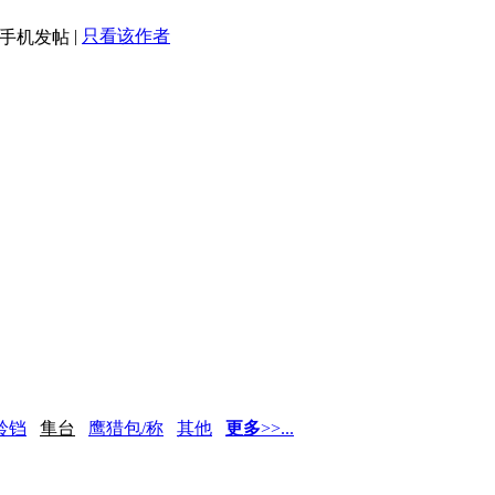
|
只看该作者
铃铛
隼台
鹰猎包/称
其他
更多
>>...