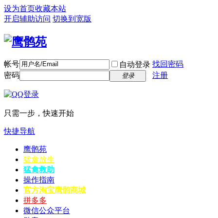
设为首页
收藏本站
开启辅助访问
切换到宽版
帐号
找回密码
自动登录
密码
注册
登录
只需一步，快速开始
快捷导航
鹰鹘苑
猛禽放生
猛禽救助
操作指南
官方淘宝
鹰鹘商城
拼多多
微信公众平台