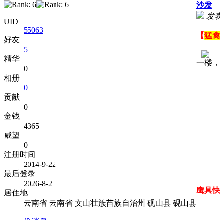
沙发
发表于
UID
55063
【
猛禽
好友
5
精华
一楼，
0
相册
0
贡献
0
金钱
4365
威望
0
注册时间
2014-9-22
最后登录
2026-8-2
鹰具快
居住地
云南省 云南省 文山壮族苗族自治州 砚山县 砚山县