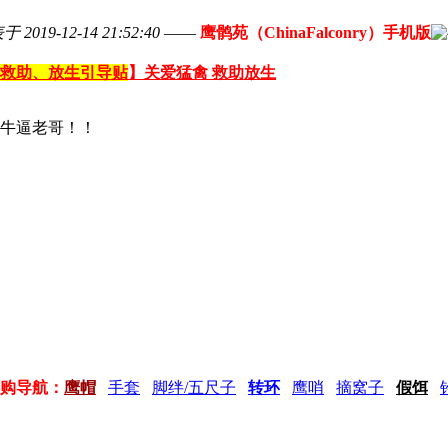
 2019-12-14 21:52:40
——
鹰鹘苑（ChinaFalconry）手机版
救助、放生引导贴
】关爱猛禽 救助放生
牛逼老哥！！
购导航：
鹰帽
手套
脚绊/五尺子
转环
鹰哨
摘窝子
假饵