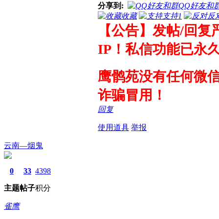
分享到:
QQ好友和
收藏
支持
1
反
【公告】发帖/回复
IP！私信功能已永
鹰鹘苑没有任何微信
诈骗冒用！
回复
使用道具
举报
云南—烟鬼
0
33
4398
主题
帖子
积分
雀鹰