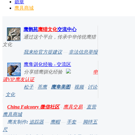
勋章
鹰具商城
鹰鹘苑
鹰猎文化
交流中心
通过这个平台，传承中华传统鹰猎
文化
我来给官方提建议
—
非法信息举报
鹰隼训化经验 - 交流区
分享猎鹰驯化经验
申
请VIP鹰友认证
松子
-
苍鹰
-
鹰隼美图
-
视频
-
讨论
-
文化
China Falconry 微信社区
-
鹰具交易
-
直营
鹰具商城
鹰友制作
:
追踪器
—
鹰帽
—
手套
—
脚绊五
尺