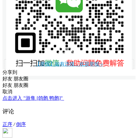
打赏支持
【举报】如有违规，欢迎举报 »
分享到
好友
朋友圈
好友
朋友圈
取消
点击进入 "游隼 [鸽鹘 鸭鹘]"
评论
正序
/
倒序