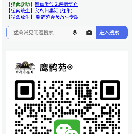
【猛禽救助】
鹰隼类常见疾病简介
【猛禽放生】
义鸟归巢记 (红隼)
【猛禽放生】
鹰鹘苑会员放生专版