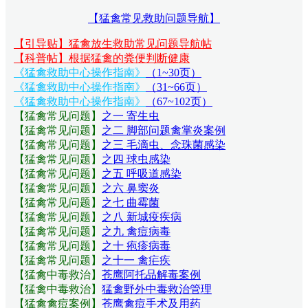
【猛禽常见救助问题导航】
【引导贴】猛禽放生救助常见问题导航帖
【科普帖】根据猛禽的粪便判断健康
《猛禽救助中心操作指南》
（1~30页）
《猛禽救助中心操作指南》
（31~66页）
《猛禽救助中心操作指南》
（67~102页）
【猛禽常见问题
】
之一 寄生虫
【猛禽常见问题
】
之二 脚部问题禽掌炎案例
【猛禽常见问题
】
之三 毛滴虫、念珠菌感染
【猛禽常见问题
】
之四 球虫感染
【猛禽常见问题
】
之五 呼吸道感染
【猛禽常见问题
】
之六 鼻窦炎
【猛禽常见问题
】
之七 曲霉菌
【猛禽常见问题
】
之八 新城疫疾病
【猛禽常见问题
】
之九 禽痘病毒
【猛禽常见问题
】
之十 疱疹病毒
【猛禽常见问题
】
之十一 禽疟疾
【猛禽中毒救治】
苍鹰阿托品解毒案例
【猛禽中毒救治】
猛禽野外中毒救治管理
【猛禽禽痘案例】
苍鹰禽痘手术及用药