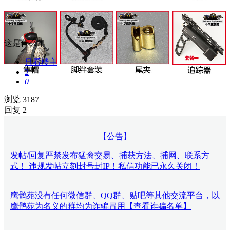
这是什么隼
只看楼主
2
0
浏览 3187
回复 2
【公告】
发帖/回复严禁发布猛禽交易、捕获方法、捕网、联系方
式！ 违规发帖立刻封号封IP！私信功能已永久关闭！
鹰鹘苑没有任何微信群、QQ群、贴吧等其他交流平台，以
鹰鹘苑为名义的群均为诈骗冒用【查看诈骗名单】