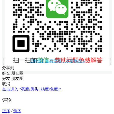
打赏支持
【举报】如有违规，欢迎举报 »
分享到
好友
朋友圈
好友
朋友圈
取消
点击进入 "苍鹰/凤头 [鸡鹰/兔鹰]"
评论
正序
/
倒序