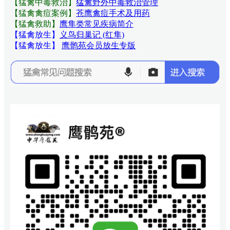
【猛禽中毒救治】
猛禽野外中毒救治管理
【猛禽禽痘案例】
苍鹰禽痘手术及用药
【猛禽救助】
鹰隼类常见疾病简介
【猛禽放生】
义鸟归巢记 (红隼)
【猛禽放生】
鹰鹘苑会员放生专版