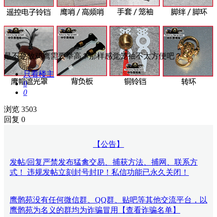
是不是放鸡鹰需要举高？那样感觉笼袖不太方便吧？
只看楼主
0
0
浏览 3503
回复 0
【公告】
发帖/回复严禁发布猛禽交易、捕获方法、捕网、联系方
式！ 违规发帖立刻封号封IP！私信功能已永久关闭！
鹰鹘苑没有任何微信群、QQ群、贴吧等其他交流平台，以
鹰鹘苑为名义的群均为诈骗冒用【查看诈骗名单】