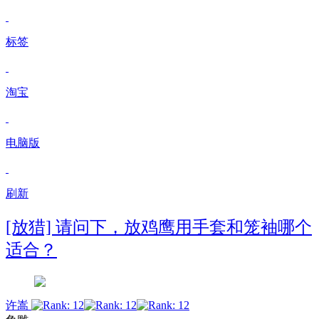
标签
淘宝
电脑版
刷新
[放猎] 请问下，放鸡鹰用手套和笼袖哪个
适合？
许嵩