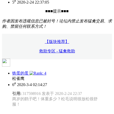
#
5
2020-2-24 22:37:05
■■■提示■■■
作者因发布违规信息已被封号！论坛内禁止发布猛禽交易、求
购、禁留任何联系方式！
【版块推荐】
救助专区 - 猛禽救助
铁蛋的蛋
松雀鹰
#
6
2020-3-4 02:14:27
引用:
317598916 发表于 2020-2-24 22:37
两岁的鹞子吧！体重多少？松毛说明很放松很舒
服！