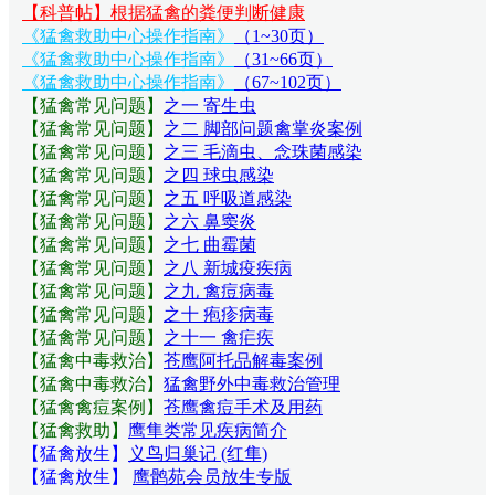
【科普帖】根据猛禽的粪便判断健康
《猛禽救助中心操作指南》
（1~30页）
《猛禽救助中心操作指南》
（31~66页）
《猛禽救助中心操作指南》
（67~102页）
【猛禽常见问题
】
之一 寄生虫
【猛禽常见问题
】
之二 脚部问题禽掌炎案例
【猛禽常见问题
】
之三 毛滴虫、念珠菌感染
【猛禽常见问题
】
之四 球虫感染
【猛禽常见问题
】
之五 呼吸道感染
【猛禽常见问题
】
之六 鼻窦炎
【猛禽常见问题
】
之七 曲霉菌
【猛禽常见问题
】
之八 新城疫疾病
【猛禽常见问题
】
之九 禽痘病毒
【猛禽常见问题
】
之十 疱疹病毒
【猛禽常见问题
】
之十一 禽疟疾
【猛禽中毒救治】
苍鹰阿托品解毒案例
【猛禽中毒救治】
猛禽野外中毒救治管理
【猛禽禽痘案例】
苍鹰禽痘手术及用药
【猛禽救助】
鹰隼类常见疾病简介
【猛禽放生】
义鸟归巢记 (红隼)
【猛禽放生】
鹰鹘苑会员放生专版