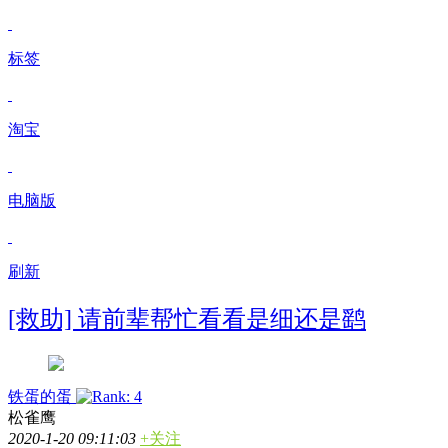
标签
淘宝
电脑版
刷新
[救助] 请前辈帮忙看看是细还是鹞
铁蛋的蛋
松雀鹰
2020-1-20 09:11:03
+关注