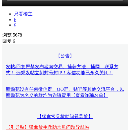
只看楼主
6
0
浏览 5678
回复 6
【公告】
发帖/回复严禁发布猛禽交易、捕获方法、捕网、联系方
式！ 违规发帖立刻封号封IP！私信功能已永久关闭！
鹰鹘苑没有任何微信群、QQ群、贴吧等其他交流平台，以
鹰鹘苑为名义的群均为诈骗冒用【查看诈骗名单】
【猛禽常见救助问题导航】
【引导贴】猛禽放生救助常见问题导航帖