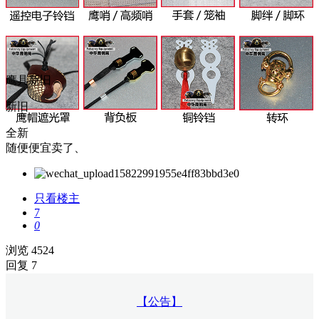
鹰具新旧
新旧
全新
随便便宜卖了、
只看楼主
7
0
浏览 4524
回复 7
【公告】