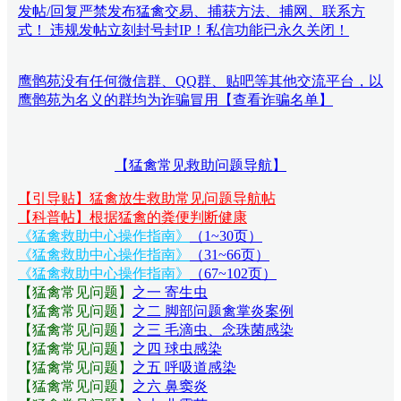
发帖/回复严禁发布猛禽交易、捕获方法、捕网、联系方
式！ 违规发帖立刻封号封IP！私信功能已永久关闭！
鹰鹘苑没有任何微信群、QQ群、贴吧等其他交流平台，以
鹰鹘苑为名义的群均为诈骗冒用【查看诈骗名单】
【猛禽常见救助问题导航】
【引导贴】猛禽放生救助常见问题导航帖
【科普帖】根据猛禽的粪便判断健康
《猛禽救助中心操作指南》
（1~30页）
《猛禽救助中心操作指南》
（31~66页）
《猛禽救助中心操作指南》
（67~102页）
【猛禽常见问题
】
之一 寄生虫
【猛禽常见问题
】
之二 脚部问题禽掌炎案例
【猛禽常见问题
】
之三 毛滴虫、念珠菌感染
【猛禽常见问题
】
之四 球虫感染
【猛禽常见问题
】
之五 呼吸道感染
【猛禽常见问题
】
之六 鼻窦炎