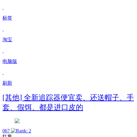
标签
淘宝
电脑版
刷新
[其他] 全新追踪器便宜卖、还送帽子、手
套、假饵、都是进口皮的
067
红隼