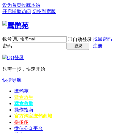
设为首页
收藏本站
开启辅助访问
切换到宽版
帐号
找回密码
自动登录
密码
注册
登录
只需一步，快速开始
快捷导航
鹰鹘苑
猛禽放生
猛禽救助
操作指南
官方淘宝
鹰鹘商城
拼多多
微信公众平台