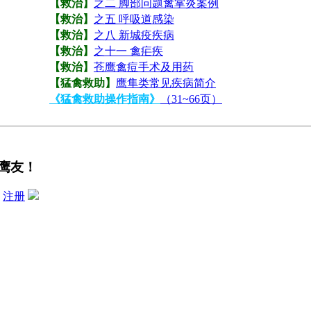
【救治】
之二 脚部问题禽掌炎案例
【救治】
之五 呼吸道感染
【救治】
之八 新城疫疾病
【救治】
之十一 禽疟疾
【救治】
苍鹰禽痘手术及用药
【猛禽救助】
鹰隼类常见疾病简介
《猛禽救助操作指南》
（31~66页）
鹰友！
？
注册