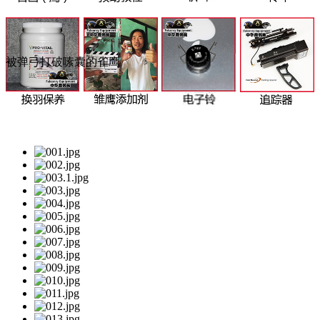
被弹弓打破嗉囊的雀鹰