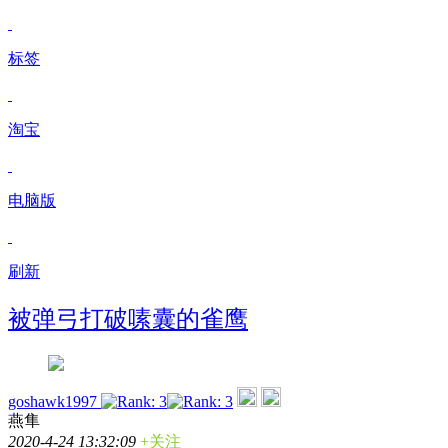
标签
淘宝
电脑版
刷新
被弹弓打破嗉囊的雀鹰
goshawk1997
燕隼
2020-4-24 13:32:09
+关注