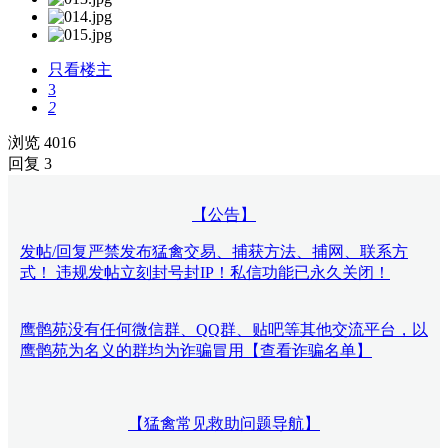
只看楼主
3
2
浏览 4016
回复 3
【公告】
发帖/回复严禁发布猛禽交易、捕获方法、捕网、联系方
式！ 违规发帖立刻封号封IP！私信功能已永久关闭！
鹰鹘苑没有任何微信群、QQ群、贴吧等其他交流平台，以
鹰鹘苑为名义的群均为诈骗冒用【查看诈骗名单】
【猛禽常见救助问题导航】