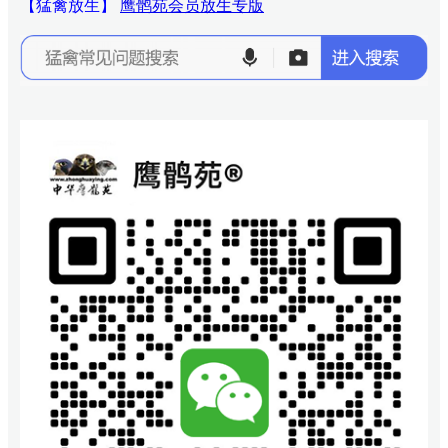
【猛禽放生】
鹰鹘苑会员放生专版