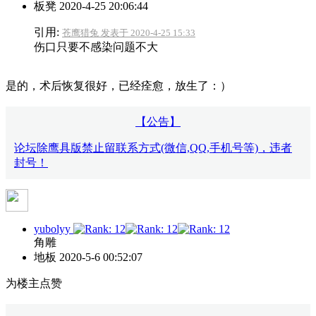
板凳
2020-4-25 20:06:44
引用:
苍鹰猎兔 发表于 2020-4-25 15:33
伤口只要不感染问题不大
是的，术后恢复很好，已经痊愈，放生了：）
【公告】
论坛除鹰具版禁止留联系方式(微信,QQ,手机号等)，违者
封号！
yubolyy
角雕
地板
2020-5-6 00:52:07
为楼主点赞