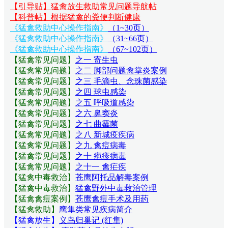
【引导贴】猛禽放生救助常见问题导航帖
【科普帖】根据猛禽的粪便判断健康
《猛禽救助中心操作指南》
（1~30页）
《猛禽救助中心操作指南》
（31~66页）
《猛禽救助中心操作指南》
（67~102页）
【猛禽常见问题
】
之一 寄生虫
【猛禽常见问题
】
之二 脚部问题禽掌炎案例
【猛禽常见问题
】
之三 毛滴虫、念珠菌感染
【猛禽常见问题
】
之四 球虫感染
【猛禽常见问题
】
之五 呼吸道感染
【猛禽常见问题
】
之六 鼻窦炎
【猛禽常见问题
】
之七 曲霉菌
【猛禽常见问题
】
之八 新城疫疾病
【猛禽常见问题
】
之九 禽痘病毒
【猛禽常见问题
】
之十 疱疹病毒
【猛禽常见问题
】
之十一 禽疟疾
【猛禽中毒救治】
苍鹰阿托品解毒案例
【猛禽中毒救治】
猛禽野外中毒救治管理
【猛禽禽痘案例】
苍鹰禽痘手术及用药
【猛禽救助】
鹰隼类常见疾病简介
【猛禽放生】
义鸟归巢记 (红隼)