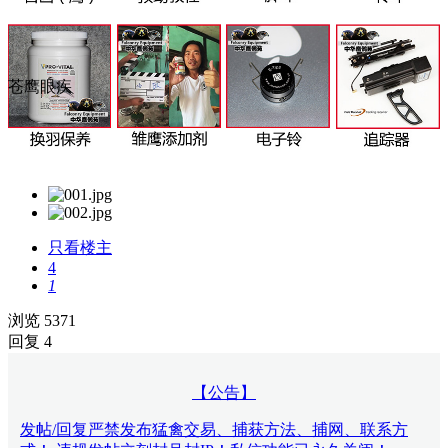
苍鹰眼疾
只看楼主
4
1
浏览 5371
回复 4
【公告】
发帖/回复严禁发布猛禽交易、捕获方法、捕网、联系方