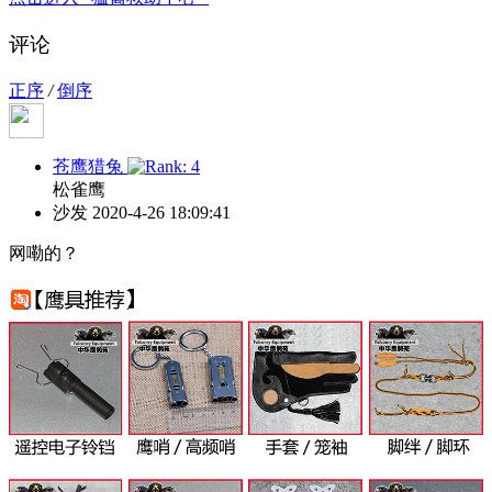
评论
正序
/
倒序
苍鹰猎兔
松雀鹰
沙发
2020-4-26 18:09:41
网嘞的？