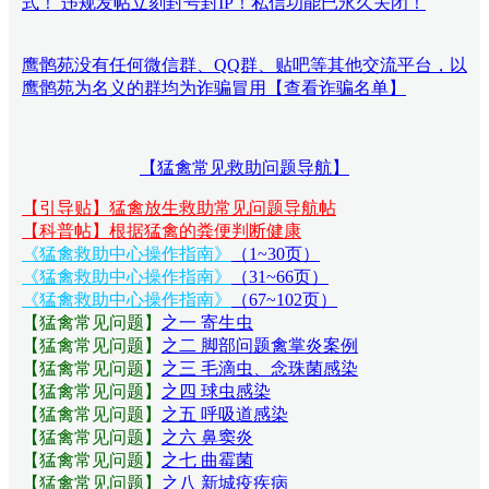
式！ 违规发帖立刻封号封IP！私信功能已永久关闭！
鹰鹘苑没有任何微信群、QQ群、贴吧等其他交流平台，以
鹰鹘苑为名义的群均为诈骗冒用【查看诈骗名单】
【猛禽常见救助问题导航】
【引导贴】猛禽放生救助常见问题导航帖
【科普帖】根据猛禽的粪便判断健康
《猛禽救助中心操作指南》
（1~30页）
《猛禽救助中心操作指南》
（31~66页）
《猛禽救助中心操作指南》
（67~102页）
【猛禽常见问题
】
之一 寄生虫
【猛禽常见问题
】
之二 脚部问题禽掌炎案例
【猛禽常见问题
】
之三 毛滴虫、念珠菌感染
【猛禽常见问题
】
之四 球虫感染
【猛禽常见问题
】
之五 呼吸道感染
【猛禽常见问题
】
之六 鼻窦炎
【猛禽常见问题
】
之七 曲霉菌
【猛禽常见问题
】
之八 新城疫疾病