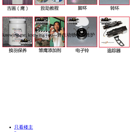
knowing me, knowing you---野生动物收容救护
只看楼主