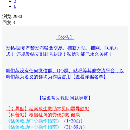
3
0
浏览 2980
回复 3
【公告】
发帖/回复严禁发布猛禽交易、捕获方法、捕网、联系方
式！ 违规发帖立刻封号封IP！私信功能已永久关闭！
鹰鹘苑没有任何微信群、QQ群、贴吧等其他交流平台，以
鹰鹘苑为名义的群均为诈骗冒用【查看诈骗名单】
【猛禽常见救助问题导航】
【引导贴】猛禽放生救助常见问题导航帖
【科普帖】根据猛禽的粪便判断健康
《猛禽救助中心操作指南》
（1~30页）
《猛禽救助中心操作指南》
（31~66页）