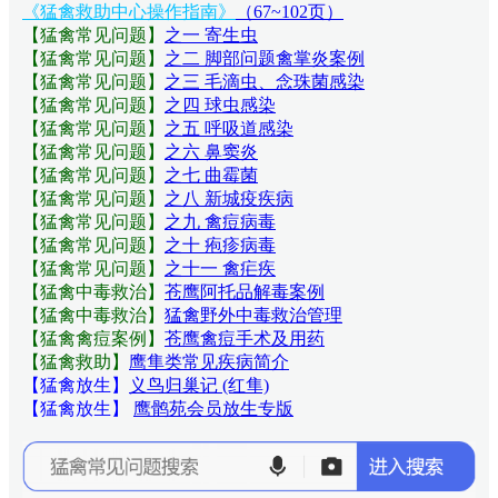
《猛禽救助中心操作指南》
（67~102页）
【猛禽常见问题
】
之一 寄生虫
【猛禽常见问题
】
之二 脚部问题禽掌炎案例
【猛禽常见问题
】
之三 毛滴虫、念珠菌感染
【猛禽常见问题
】
之四 球虫感染
【猛禽常见问题
】
之五 呼吸道感染
【猛禽常见问题
】
之六 鼻窦炎
【猛禽常见问题
】
之七 曲霉菌
【猛禽常见问题
】
之八 新城疫疾病
【猛禽常见问题
】
之九 禽痘病毒
【猛禽常见问题
】
之十 疱疹病毒
【猛禽常见问题
】
之十一 禽疟疾
【猛禽中毒救治】
苍鹰阿托品解毒案例
【猛禽中毒救治】
猛禽野外中毒救治管理
【猛禽禽痘案例】
苍鹰禽痘手术及用药
【猛禽救助】
鹰隼类常见疾病简介
【猛禽放生】
义鸟归巢记 (红隼)
【猛禽放生】
鹰鹘苑会员放生专版