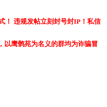
！ 违规发帖立刻封号封IP！私信
，以鹰鹘苑为名义的群均为诈骗冒