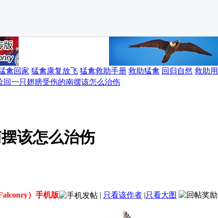
猛禽回家
猛禽康复放飞
猛禽救助手册
救助猛禽
回归自然
救助用
捡回一只翅膀受伤的南摆该怎么治伤
南摆该怎么治伤
alconry）手机版
|
只看该作者
|
只看大图