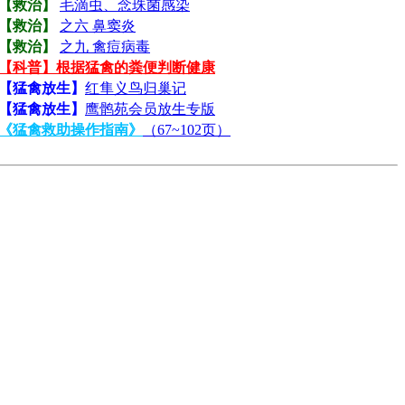
【救治】
毛滴虫、念珠菌感染
【救治】
之六 鼻窦炎
【救治】
之九 禽痘病毒
【科普】根据猛禽的粪便判断健康
【猛禽放生】
红隼义鸟归巢记
【猛禽放生】
鹰鹘苑会员放生专版
《猛禽救助操作指南》
（67~102页）