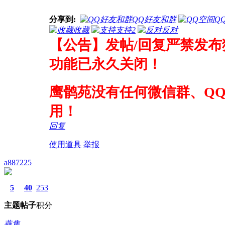
分享到:
QQ好友和群
Q
收藏
支持
2
反对
【公告】发帖/回复严禁发布
功能已永久关闭！
鹰鹘苑没有任何微信群、Q
用！
回复
使用道具
举报
a887225
5
40
253
主题
帖子
积分
燕隼