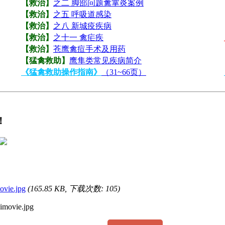
【救治】
之二 脚部问题禽掌炎案例
【救治】
之五 呼吸道感染
【救治】
之八 新城疫疾病
【救治】
之十一 禽疟疾
【救治】
苍鹰禽痘手术及用药
【猛禽救助】
鹰隼类常见疾病简介
《猛禽救助操作指南》
（31~66页）
！
vie.jpg
(165.85 KB, 下载次数: 105)