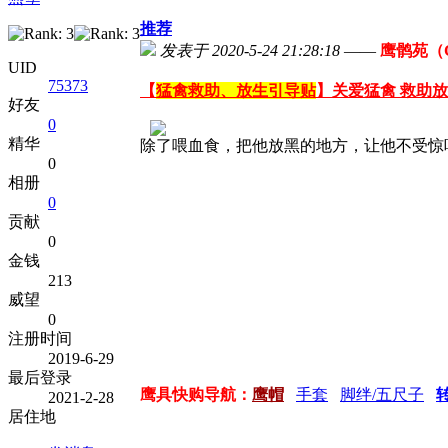
推荐
发表于 2020-5-24 21:28:18
——
鹰鹘苑（Ch
UID
75373
【
猛禽救助、放生引导贴
】关爱猛禽 救助
好友
0
精华
除了喂血食，把他放黑的地方，让他不受惊
0
相册
0
贡献
0
金钱
213
威望
0
注册时间
2019-6-29
最后登录
鹰具快购导航：
鹰帽
手套
脚绊/五尺子
2021-2-28
居住地