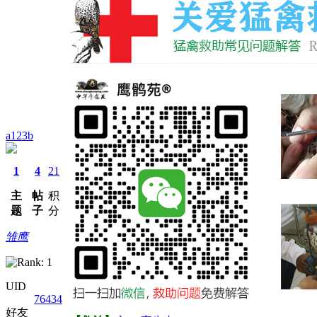
a123b
1
4
21
主
帖
积
题
子
分
雏鹰
UID
76434
好友