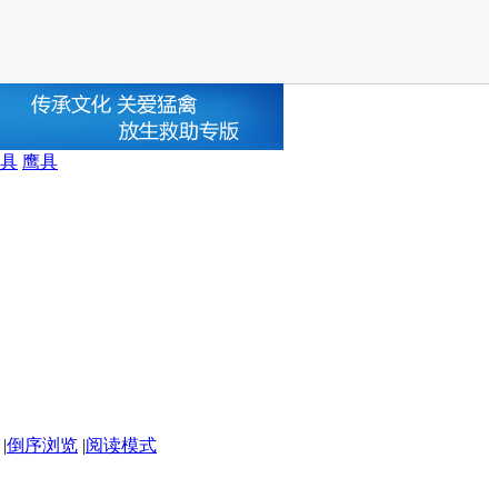
具
鹰具
|
倒序浏览
|
阅读模式