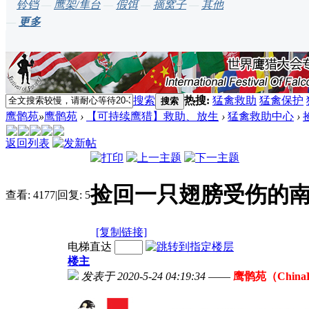
铃铛
—
鹰架/隼台
—
假饵
—
摘窝子
—
其他
—
更多
搜索
热搜:
猛禽救助
猛禽保护
搜索
鹰鹘苑
»
鹰鹘苑
›
【可持续鹰猎】救助、放生
›
猛禽救助中心
›
返回列表
捡回一只翅膀受伤的
查看:
4177
|
回复:
5
[复制链接]
电梯直达
楼主
发表于 2020-5-24 04:19:34
——
鹰鹘苑（ChinaF