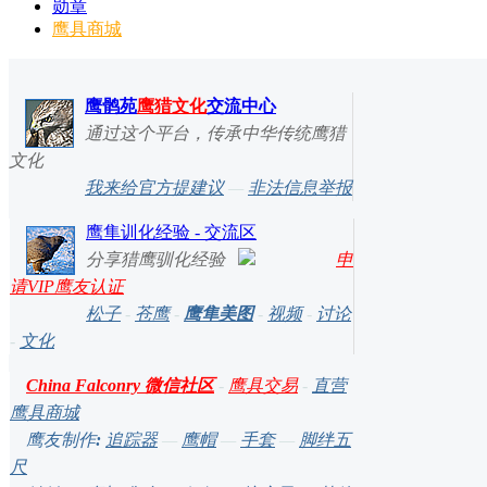
勋章
鹰具商城
鹰鹘苑
鹰猎文化
交流中心
通过这个平台，传承中华传统鹰猎
文化
我来给官方提建议
—
非法信息举报
鹰隼训化经验 - 交流区
分享猎鹰驯化经验
申
请VIP鹰友认证
松子
-
苍鹰
-
鹰隼美图
-
视频
-
讨论
-
文化
China Falconry 微信社区
-
鹰具交易
-
直营
鹰具商城
鹰友制作
:
追踪器
—
鹰帽
—
手套
—
脚绊五
尺