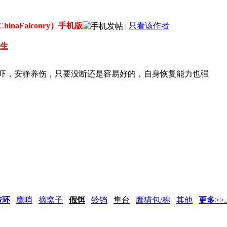
inaFalconry）手机版
|
只看该作者
放生
吓，安静养伤，只要没断还是容易好的，自身恢复能力也强
转环
鹰哨
摘窝子
假饵
铃铛
隼台
鹰猎包/称
其他
更多
>>..