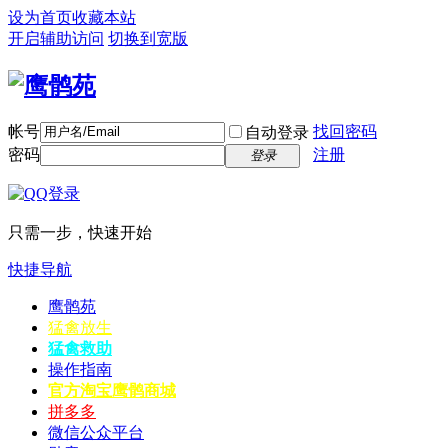
设为首页
收藏本站
开启辅助访问
切换到宽版
帐号
找回密码
自动登录
密码
注册
登录
只需一步，快速开始
快捷导航
鹰鹘苑
猛禽放生
猛禽救助
操作指南
官方淘宝
鹰鹘商城
拼多多
微信公众平台