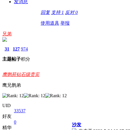
发消息
回复
支持
1
反对
0
使用道具
举报
兄弟
31
127
974
主题
帖子
积分
鹰鹘苑钻石级贵宾
鹰兄鹘弟
UID
33537
好友
0
沙发
精华