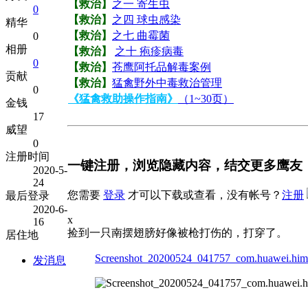
【救治】
之一 寄生虫
0
【救治】
之四 球虫感染
精华
【救治】
之七 曲霉菌
0
相册
【救治】
之十 疱疹病毒
0
【救治】
苍鹰阿托品解毒案例
贡献
【救治】
猛禽野外中毒救治管理
0
《猛禽救助操作指南》
（1~30页）
金钱
17
威望
0
注册时间
一键注册，浏览隐藏内容，结交更多鹰友
2020-5-
24
您需要
登录
才可以下载或查看，没有帐号？
注册
最后登录
2020-6-
x
16
捡到一只南摆翅膀好像被枪打伤的，打穿了。
居住地
Screenshot_20200524_041757_com.huawei.himo
发消息